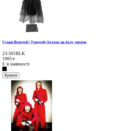
Сукня Венздей ( Уенздей) Аддамс на балу дитяча
23-501BLK
1995
₴
Є в наявності
Купити