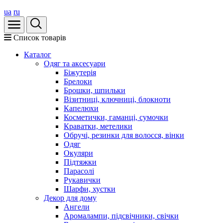
ua
ru
Список товарів
Каталог
Oдяг та аксесуари
Біжутерія
Брелоки
Брошки, шпильки
Візитниці, ключниці, блокноти
Капелюхи
Косметички, гаманці, сумочки
Краватки, метелики
Обручі, резинки для волосся, вінки
Одяг
Окуляри
Підтяжки
Парасолі
Рукавички
Шарфи, хустки
Декор для дому
Ангели
Аромалампи, підсвічники, свічки