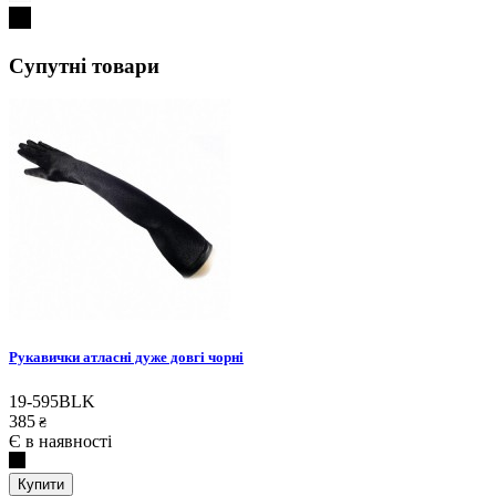
Супутні товари
Рукавички атласні дуже довгі чорні
19-595BLK
385
₴
Є в наявності
Купити