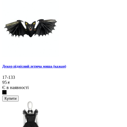
Декор підвісний летюча миша (кажан)
17-133
95
₴
Є в наявності
Купити