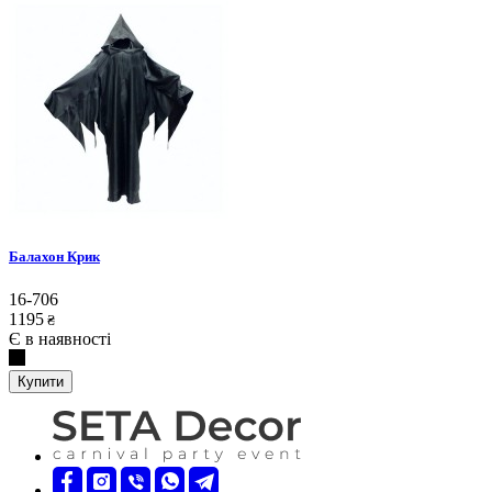
Балахон Крик
16-706
1195
₴
Є в наявності
Купити