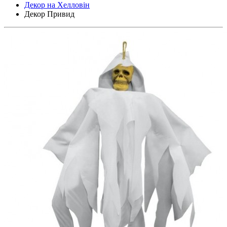
Декор на Хелловін
Декор Привид