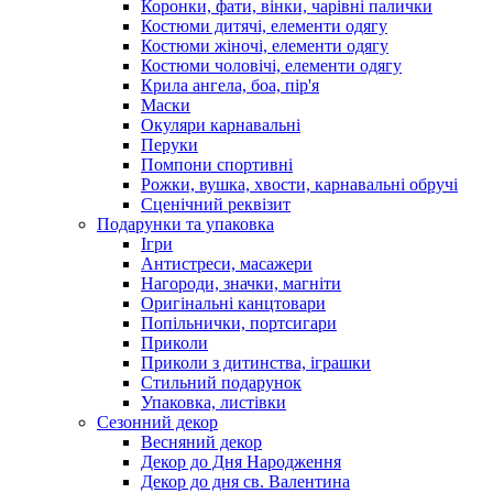
Коронки, фати, вінки, чарівні палички
Костюми дитячі, елементи одягу
Костюми жіночі, елементи одягу
Костюми чоловічі, елементи одягу
Крила ангела, боа, пір'я
Маски
Окуляри карнавальні
Перуки
Помпони спортивні
Рожки, вушка, хвости, карнавальні обручі
Сценічний реквізит
Подарунки та упаковка
Ігри
Антистреси, масажери
Нагороди, значки, магніти
Оригінальні канцтовари
Попільнички, портсигари
Приколи
Приколи з дитинства, іграшки
Стильний подарунок
Упаковка, листівки
Сезонний декор
Весняний декор
Декор до Дня Народження
Декор до дня св. Валентина