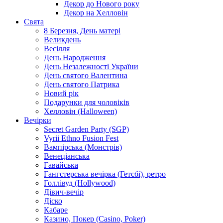
Декор до Нового року
Декор на Хелловін
Свята
8 Березня, День матері
Великдень
Весілля
День Народження
День Незалежності України
День святого Валентина
День святого Патрика
Новий рік
Подарунки для чоловіків
Хелловін (Halloween)
Вечірки
Secret Garden Party (SGP)
Vyrii Ethno Fusion Fest
Вампірська (Монстрів)
Венеціанська
Гавайська
Гангстерська вечірка (Гетсбі), ретро
Голлівуд (Hollywood)
Дівич-вечір
Діско
Кабаре
Казино, Покер (Casino, Poker)