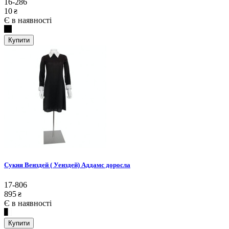
16-286
10
₴
Є в наявності
Купити
Сукня Венздей ( Уенздей) Аддамс доросла
17-806
895
₴
Є в наявності
Купити