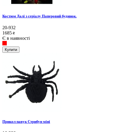
Костюм Далі з серіалу Паперовий будинок.
20-932
1685
₴
Є в наявності
Купити
Прикол павук Стрибун міні