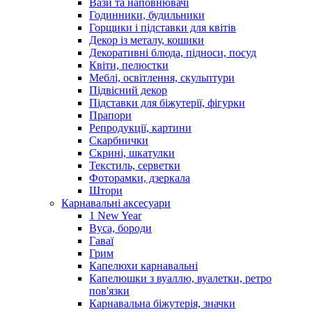
Вази та наповнювачі
Годинники, будильники
Горщики і підставки для квітів
Декор із металу, кошики
Декоративні блюда, підноси, посуд
Квіти, пелюстки
Меблі, освітлення, скульптури
Підвісний декор
Підставки для біжутерії, фігурки
Прапори
Репродукції, картини
Скарбнички
Скрині, шкатулки
Текстиль, серветки
Фоторамки, дзеркала
Штори
Карнавальні аксесуари
1 New Year
Вуса, бороди
Гаваї
Грим
Капелюхи карнавальні
Капелюшки з вуаллю, вуалетки, ретро
пов'язки
Карнавальна біжутерія, значки