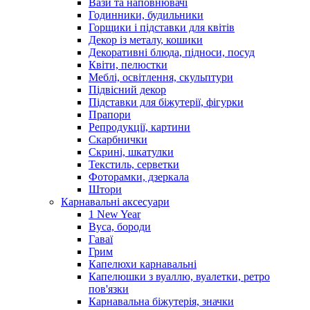
Вази та наповнювачі
Годинники, будильники
Горщики і підставки для квітів
Декор із металу, кошики
Декоративні блюда, підноси, посуд
Квіти, пелюстки
Меблі, освітлення, скульптури
Підвісний декор
Підставки для біжутерії, фігурки
Прапори
Репродукції, картини
Скарбнички
Скрині, шкатулки
Текстиль, серветки
Фоторамки, дзеркала
Штори
Карнавальні аксесуари
1 New Year
Вуса, бороди
Гаваї
Грим
Капелюхи карнавальні
Капелюшки з вуаллю, вуалетки, ретро
пов'язки
Карнавальна біжутерія, значки