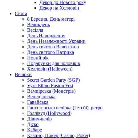
Декор до Нового року
Декор на Хелловін
Свята
8 Березня, День матері
Великдень
Весілля
День Народження
День Незалежності України
День святого Валентина
День святого Патрика
Новий рік
Подарунки для чоловіків
Хелловін (Halloween)
Вечірки
Secret Garden Party (SGP)
Vyrii Ethno Fusion Fest
Вампірська (Монстрів)
Венеціанська
Гавайська
Гангстерська вечірка (Гетсбі), ретро
Голлівуд (Hollywood)
Дівич-вечір
Діско
Кабаре
Казино, Покер (Casino, Poker)