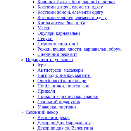
Коронки, фати, вінки, чарівні палички
Костюми дитячі, елементи одягу
Костюми жіночі, елементи одягу
Костюми чоловічі, елементи одягу
Крила ангела, боа, пір'я
Маски
Окуляри карнавальні
Перуки
Помпони спортивні
Рожки, вушка, хвости, карнавальні обручі
Сценічний реквізит
Подарунки та упаковка
Ігри
Антистреси, масажери
Нагороди, значки, магніти
Оригінальні канцтовари
Попільнички, портсигари
Приколи
Приколи з дитинства, іграшки
Стильний подарунок
Упаковка, листівки
Сезонний декор
Весняний декор
Декор до Дня Народження
Декор до дня св. Валентина