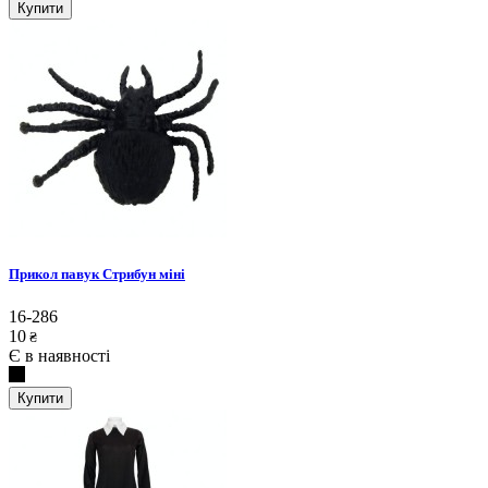
Купити
Прикол павук Стрибун міні
16-286
10
₴
Є в наявності
Купити