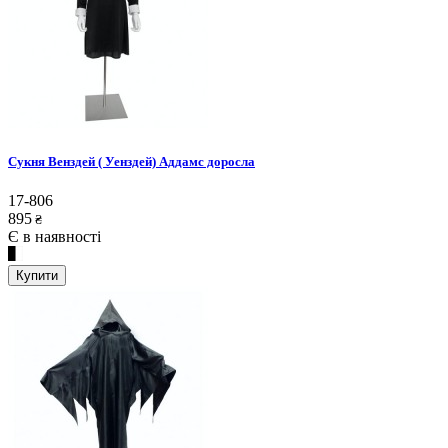
Сукня Венздей ( Уенздей) Аддамс доросла
17-806
895
₴
Є в наявності
Купити