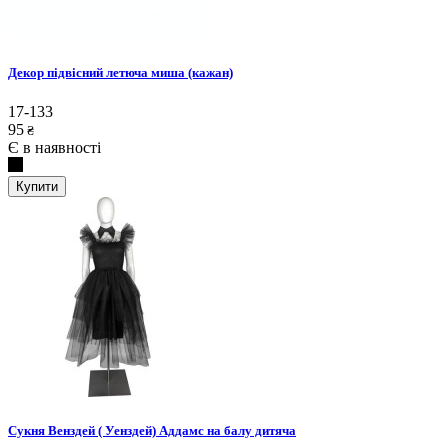
Декор підвісний летюча миша (кажан)
17-133
95
₴
Є в наявності
Купити
Сукня Венздей ( Уенздей) Аддамс на балу дитяча