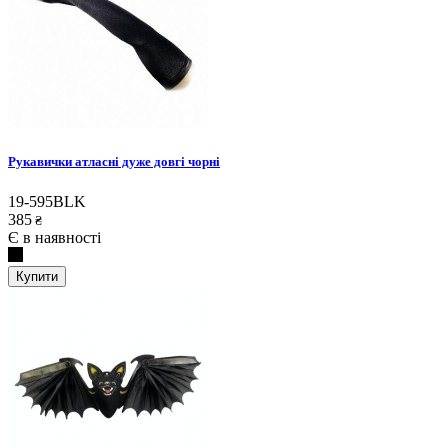
Рукавички атласні дуже довгі чорні
19-595BLK
385
₴
Є в наявності
Купити