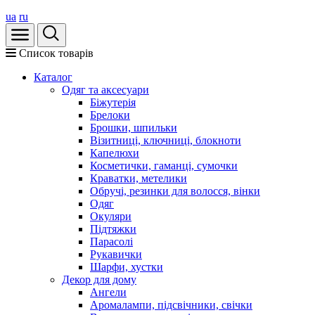
ua
ru
Список товарів
Каталог
Oдяг та аксесуари
Біжутерія
Брелоки
Брошки, шпильки
Візитниці, ключниці, блокноти
Капелюхи
Косметички, гаманці, сумочки
Краватки, метелики
Обручі, резинки для волосся, вінки
Одяг
Окуляри
Підтяжки
Парасолі
Рукавички
Шарфи, хустки
Декор для дому
Ангели
Аромалампи, підсвічники, свічки