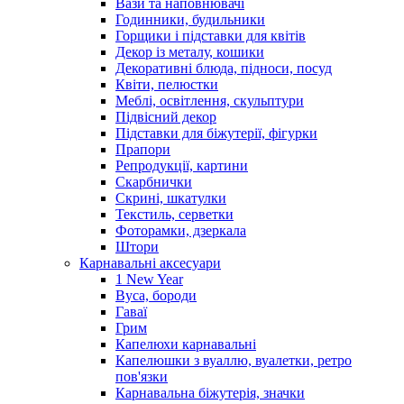
Вази та наповнювачі
Годинники, будильники
Горщики і підставки для квітів
Декор із металу, кошики
Декоративні блюда, підноси, посуд
Квіти, пелюстки
Меблі, освітлення, скульптури
Підвісний декор
Підставки для біжутерії, фігурки
Прапори
Репродукції, картини
Скарбнички
Скрині, шкатулки
Текстиль, серветки
Фоторамки, дзеркала
Штори
Карнавальні аксесуари
1 New Year
Вуса, бороди
Гаваї
Грим
Капелюхи карнавальні
Капелюшки з вуаллю, вуалетки, ретро
пов'язки
Карнавальна біжутерія, значки