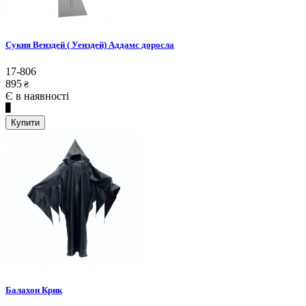
Сукня Венздей ( Уенздей) Аддамс доросла
17-806
895
₴
Є в наявності
Купити
Балахон Крик