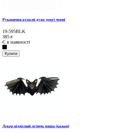
Рукавички атласні дуже довгі чорні
19-595BLK
385
₴
Є в наявності
Купити
Декор підвісний летюча миша (кажан)