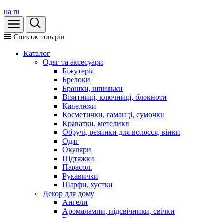
ua
ru
Список товарів
Каталог
Oдяг та аксесуари
Біжутерія
Брелоки
Брошки, шпильки
Візитниці, ключниці, блокноти
Капелюхи
Косметички, гаманці, сумочки
Краватки, метелики
Обручі, резинки для волосся, вінки
Одяг
Окуляри
Підтяжки
Парасолі
Рукавички
Шарфи, хустки
Декор для дому
Ангели
Аромалампи, підсвічники, свічки