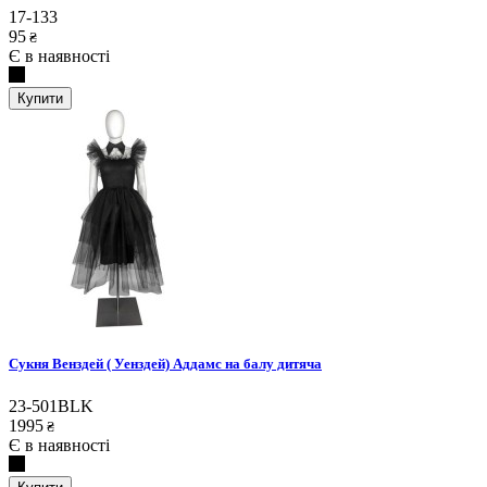
17-133
95
₴
Є в наявності
Купити
Сукня Венздей ( Уенздей) Аддамс на балу дитяча
23-501BLK
1995
₴
Є в наявності