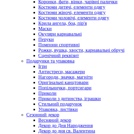
Коронки, фати, вінки, чарівні палички
Костюми дитячі, елементи одягу
Костюми жіночі, елементи одягу
Костюми чоловічі, елементи одягу
Крила ангела, боа, пір'я
Маски
Окуляри карнавальні
Перуки
Помпони спортивні
Рожки, вушка, хвости, карнавальні обручі
Сценічний реквізит
Подарунки та упаковка
Ігри
Антистреси, масажери
Нагороди, значки, магніти
Оригінальні канцтовари
Попільнички, портсигари
Приколи
Приколи з дитинства, іграшки
Стильний подарунок
Упаковка, листівки
Сезонний декор
Весняний декор
Декор до Дня Народження
Декор до дня св. Валентина