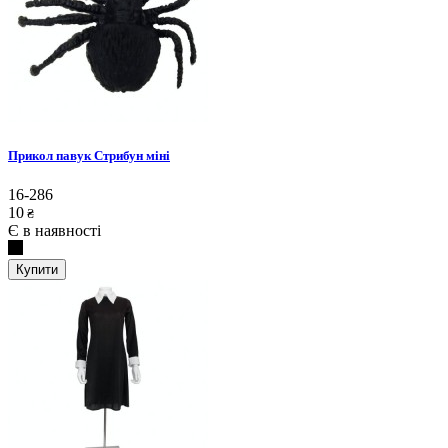
Прикол павук Стрибун міні
16-286
10
₴
Є в наявності
Купити