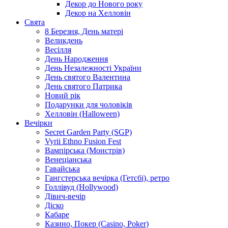
Декор до Нового року
Декор на Хелловін
Свята
8 Березня, День матері
Великдень
Весілля
День Народження
День Незалежності України
День святого Валентина
День святого Патрика
Новий рік
Подарунки для чоловіків
Хелловін (Halloween)
Вечірки
Secret Garden Party (SGP)
Vyrii Ethno Fusion Fest
Вампірська (Монстрів)
Венеціанська
Гавайська
Гангстерська вечірка (Гетсбі), ретро
Голлівуд (Hollywood)
Дівич-вечір
Діско
Кабаре
Казино, Покер (Casino, Poker)