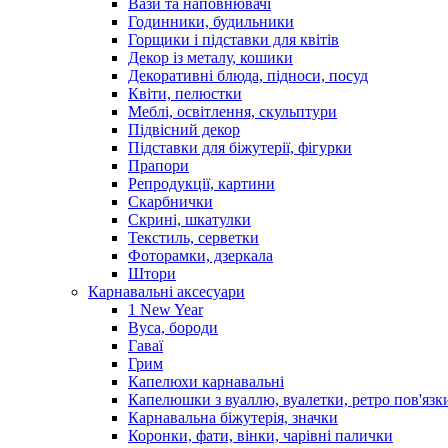
Вази та наповнювачі
Годинники, будильники
Горщики і підставки для квітів
Декор із металу, кошики
Декоративні блюда, підноси, посуд
Квіти, пелюстки
Меблі, освітлення, скульптури
Підвісний декор
Підставки для біжутерії, фігурки
Прапори
Репродукції, картини
Скарбнички
Скрині, шкатулки
Текстиль, серветки
Фоторамки, дзеркала
Штори
Карнавальні аксесуари
1 New Year
Вуса, бороди
Гаваї
Грим
Капелюхи карнавальні
Капелюшки з вуаллю, вуалетки, ретро пов'язк
Карнавальна біжутерія, значки
Коронки, фати, вінки, чарівні палички