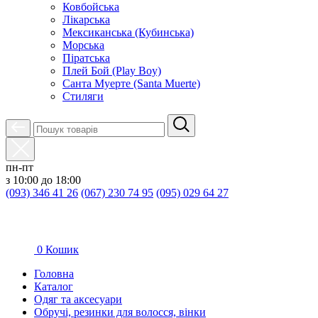
Ковбойська
Лікарська
Мексиканська (Кубинська)
Морська
Піратська
Плей Бой (Play Boy)
Санта Муерте (Santa Muerte)
Стиляги
пн-пт
з 10:00 до 18:00
(093) 346 41 26
(067) 230 74 95
(095) 029 64 27
0
Кошик
Головна
Каталог
Oдяг та аксесуари
Обручі, резинки для волосся, вінки