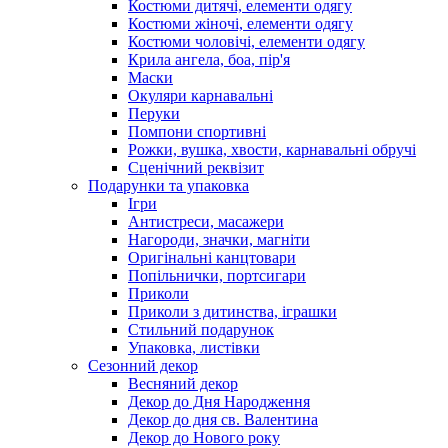
Костюми дитячі, елементи одягу
Костюми жіночі, елементи одягу
Костюми чоловічі, елементи одягу
Крила ангела, боа, пір'я
Маски
Окуляри карнавальні
Перуки
Помпони спортивні
Рожки, вушка, хвости, карнавальні обручі
Сценічний реквізит
Подарунки та упаковка
Ігри
Антистреси, масажери
Нагороди, значки, магніти
Оригінальні канцтовари
Попільнички, портсигари
Приколи
Приколи з дитинства, іграшки
Стильний подарунок
Упаковка, листівки
Сезонний декор
Весняний декор
Декор до Дня Народження
Декор до дня св. Валентина
Декор до Нового року