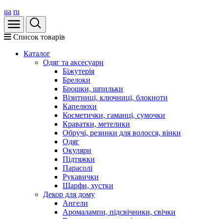
ua
ru
Список товарів
Каталог
Oдяг та аксесуари
Біжутерія
Брелоки
Брошки, шпильки
Візитниці, ключниці, блокноти
Капелюхи
Косметички, гаманці, сумочки
Краватки, метелики
Обручі, резинки для волосся, вінки
Одяг
Окуляри
Підтяжки
Парасолі
Рукавички
Шарфи, хустки
Декор для дому
Ангели
Аромалампи, підсвічники, свічки