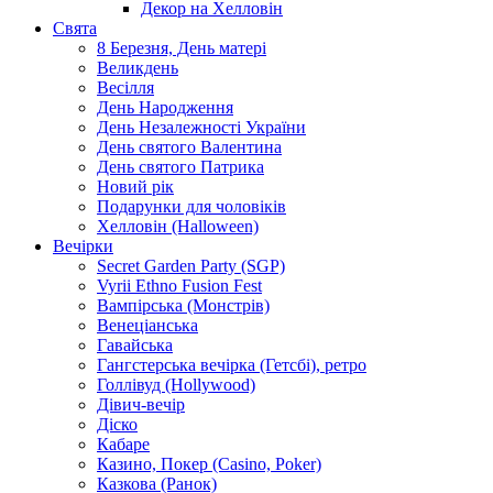
Декор на Хелловін
Свята
8 Березня, День матері
Великдень
Весілля
День Народження
День Незалежності України
День святого Валентина
День святого Патрика
Новий рік
Подарунки для чоловіків
Хелловін (Halloween)
Вечірки
Secret Garden Party (SGP)
Vyrii Ethno Fusion Fest
Вампірська (Монстрів)
Венеціанська
Гавайська
Гангстерська вечірка (Гетсбі), ретро
Голлівуд (Hollywood)
Дівич-вечір
Діско
Кабаре
Казино, Покер (Casino, Poker)
Казкова (Ранок)