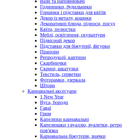
Вази та наповнювачі
Годинники, будильники
Горщики і підставки для квітів
Декор із металу, кошики
Декоративні блюда, підноси, посуд
Квіти, пелюстки
Меблі, освітлення, скульптури
Підвісний декор
Підставки для біжутерії, фігурки
Прапори
Репродукції, картини
Скарбнички
Скрині, шкатулки
Текстиль, серветки
Фоторамки, дзеркала
Штори
Карнавальні аксесуари
1 New Year
Вуса, бороди
Гаваї
Грим
Капелюхи карнавальні
Капелюшки з вуаллю, вуалетки, ретро
пов'язки
Карнавальна біжутерія, значки