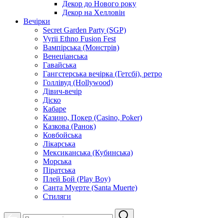
Декор до Нового року
Декор на Хелловін
Вечірки
Secret Garden Party (SGP)
Vyrii Ethno Fusion Fest
Вампірська (Монстрів)
Венеціанська
Гавайська
Гангстерська вечірка (Гетсбі), ретро
Голлівуд (Hollywood)
Дівич-вечір
Діско
Кабаре
Казино, Покер (Casino, Poker)
Казкова (Ранок)
Ковбойська
Лікарська
Мексиканська (Кубинська)
Морська
Піратська
Плей Бой (Play Boy)
Санта Муерте (Santa Muerte)
Стиляги