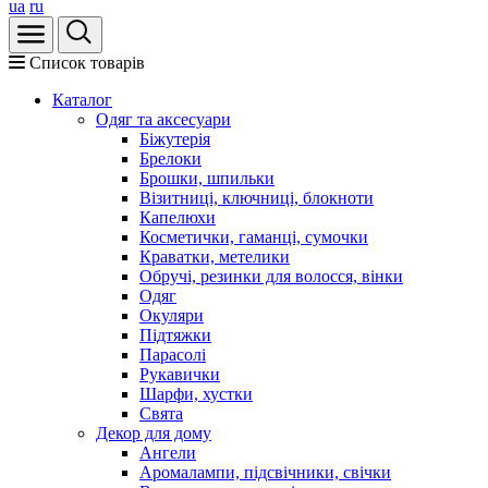
ua
ru
Список товарів
Каталог
Oдяг та аксесуари
Біжутерія
Брелоки
Брошки, шпильки
Візитниці, ключниці, блокноти
Капелюхи
Косметички, гаманці, сумочки
Краватки, метелики
Обручі, резинки для волосся, вінки
Одяг
Окуляри
Підтяжки
Парасолі
Рукавички
Шарфи, хустки
Свята
Декор для дому
Ангели
Аромалампи, підсвічники, свічки