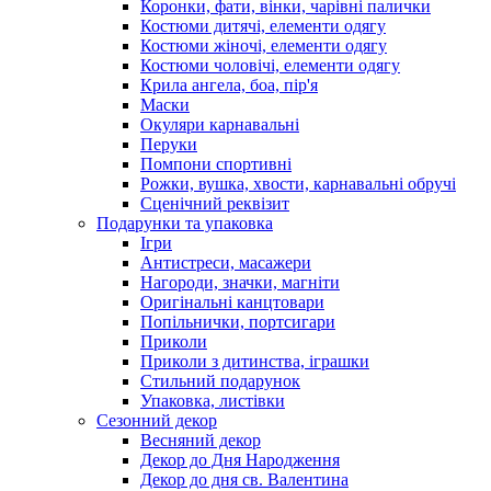
Коронки, фати, вінки, чарівні палички
Костюми дитячі, елементи одягу
Костюми жіночі, елементи одягу
Костюми чоловічі, елементи одягу
Крила ангела, боа, пір'я
Маски
Окуляри карнавальні
Перуки
Помпони спортивні
Рожки, вушка, хвости, карнавальні обручі
Сценічний реквізит
Подарунки та упаковка
Ігри
Антистреси, масажери
Нагороди, значки, магніти
Оригінальні канцтовари
Попільнички, портсигари
Приколи
Приколи з дитинства, іграшки
Стильний подарунок
Упаковка, листівки
Сезонний декор
Весняний декор
Декор до Дня Народження
Декор до дня св. Валентина