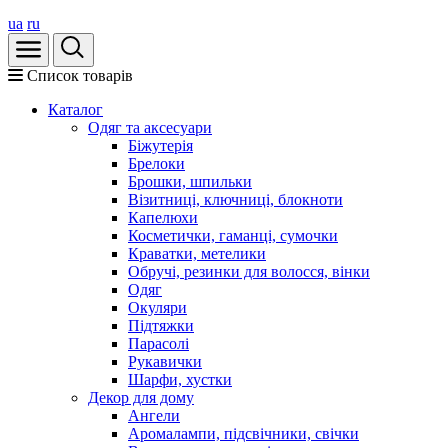
ua
ru
Список товарів
Каталог
Oдяг та аксесуари
Біжутерія
Брелоки
Брошки, шпильки
Візитниці, ключниці, блокноти
Капелюхи
Косметички, гаманці, сумочки
Краватки, метелики
Обручі, резинки для волосся, вінки
Одяг
Окуляри
Підтяжки
Парасолі
Рукавички
Шарфи, хустки
Декор для дому
Ангели
Аромалампи, підсвічники, свічки