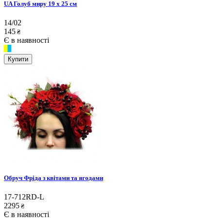
UA Голуб миру 19 х 25 см
14/02
145
₴
Є в наявності
Купити
Обруч Фріда з квітами та ягодами
17-712RD-L
2295
₴
Є в наявності