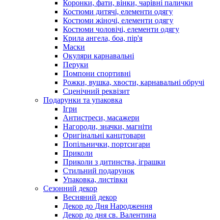
Коронки, фати, вінки, чарівні палички
Костюми дитячі, елементи одягу
Костюми жіночі, елементи одягу
Костюми чоловічі, елементи одягу
Крила ангела, боа, пір'я
Маски
Окуляри карнавальні
Перуки
Помпони спортивні
Рожки, вушка, хвости, карнавальні обручі
Сценічний реквізит
Подарунки та упаковка
Ігри
Антистреси, масажери
Нагороди, значки, магніти
Оригінальні канцтовари
Попільнички, портсигари
Приколи
Приколи з дитинства, іграшки
Стильний подарунок
Упаковка, листівки
Сезонний декор
Весняний декор
Декор до Дня Народження
Декор до дня св. Валентина