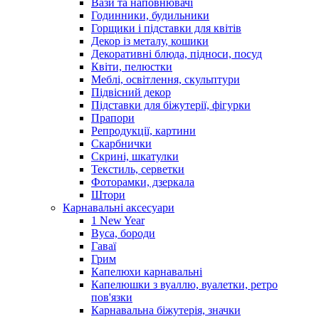
Вази та наповнювачі
Годинники, будильники
Горщики і підставки для квітів
Декор із металу, кошики
Декоративні блюда, підноси, посуд
Квіти, пелюстки
Меблі, освітлення, скульптури
Підвісний декор
Підставки для біжутерії, фігурки
Прапори
Репродукції, картини
Скарбнички
Скрині, шкатулки
Текстиль, серветки
Фоторамки, дзеркала
Штори
Карнавальні аксесуари
1 New Year
Вуса, бороди
Гаваї
Грим
Капелюхи карнавальні
Капелюшки з вуаллю, вуалетки, ретро
пов'язки
Карнавальна біжутерія, значки