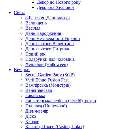
Декор до Нового року
Декор на Хелловін
Свята
8 Березня, День матері
Великдень
Весілля
День Народження
День Незалежності України
День святого Валентина
День святого Патрика
Новий рік
Подарунки для чоловіків
Хелловін (Halloween)
Вечірки
Secret Garden Party (SGP)
Vyrii Ethno Fusion Fest
Вампірська (Монстрів)
Венеціанська
Гавайська
Гангстерська вечірка (Гетсбі), ретро
Голлівуд (Hollywood)
Дівич-вечір
Діско
Кабаре
Казино, Покер (Casino, Poker)