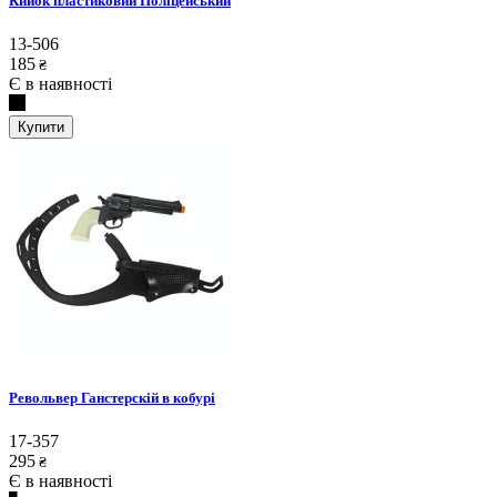
Кийок пластиковий Поліцейський
13-506
185
₴
Є в наявності
Купити
Револьвер Ганстерскій в кобурі
17-357
295
₴
Є в наявності