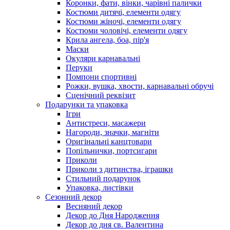
Коронки, фати, вінки, чарівні палички
Костюми дитячі, елементи одягу
Костюми жіночі, елементи одягу
Костюми чоловічі, елементи одягу
Крила ангела, боа, пір'я
Маски
Окуляри карнавальні
Перуки
Помпони спортивні
Рожки, вушка, хвости, карнавальні обручі
Сценічний реквізит
Подарунки та упаковка
Ігри
Антистреси, масажери
Нагороди, значки, магніти
Оригінальні канцтовари
Попільнички, портсигари
Приколи
Приколи з дитинства, іграшки
Стильний подарунок
Упаковка, листівки
Сезонний декор
Весняний декор
Декор до Дня Народження
Декор до дня св. Валентина