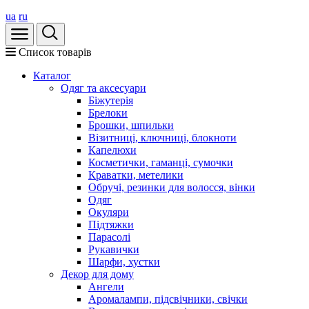
ua
ru
Список товарів
Каталог
Oдяг та аксесуари
Біжутерія
Брелоки
Брошки, шпильки
Візитниці, ключниці, блокноти
Капелюхи
Косметички, гаманці, сумочки
Краватки, метелики
Обручі, резинки для волосся, вінки
Одяг
Окуляри
Підтяжки
Парасолі
Рукавички
Шарфи, хустки
Декор для дому
Ангели
Аромалампи, підсвічники, свічки