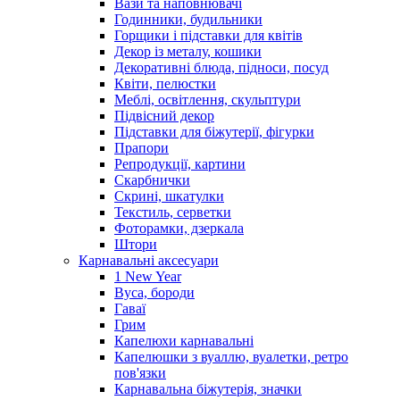
Вази та наповнювачі
Годинники, будильники
Горщики і підставки для квітів
Декор із металу, кошики
Декоративні блюда, підноси, посуд
Квіти, пелюстки
Меблі, освітлення, скульптури
Підвісний декор
Підставки для біжутерії, фігурки
Прапори
Репродукції, картини
Скарбнички
Скрині, шкатулки
Текстиль, серветки
Фоторамки, дзеркала
Штори
Карнавальні аксесуари
1 New Year
Вуса, бороди
Гаваї
Грим
Капелюхи карнавальні
Капелюшки з вуаллю, вуалетки, ретро
пов'язки
Карнавальна біжутерія, значки