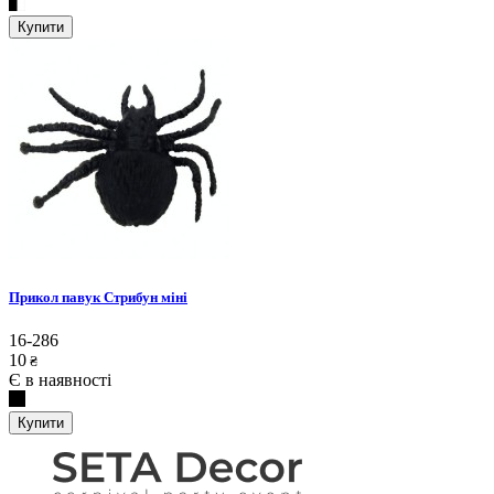
Купити
Прикол павук Стрибун міні
16-286
10
₴
Є в наявності
Купити