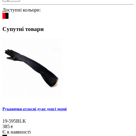
Доступні кольори:
Супутні товари
Рукавички атласні дуже довгі чорні
19-595BLK
385
₴
Є в наявності