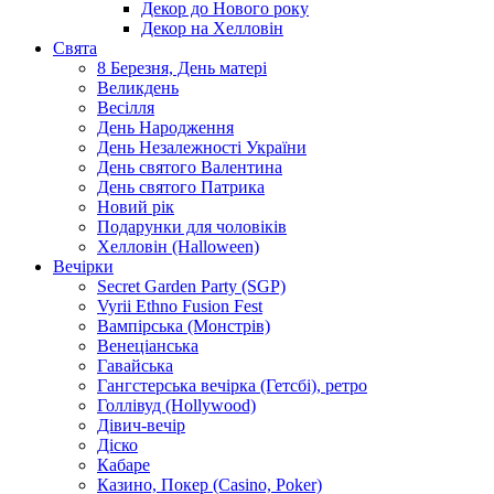
Декор до Нового року
Декор на Хелловін
Свята
8 Березня, День матері
Великдень
Весілля
День Народження
День Незалежності України
День святого Валентина
День святого Патрика
Новий рік
Подарунки для чоловіків
Хелловін (Halloween)
Вечірки
Secret Garden Party (SGP)
Vyrii Ethno Fusion Fest
Вампірська (Монстрів)
Венеціанська
Гавайська
Гангстерська вечірка (Гетсбі), ретро
Голлівуд (Hollywood)
Дівич-вечір
Діско
Кабаре
Казино, Покер (Casino, Poker)