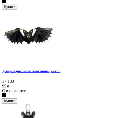
Купити
Декор підвісний летюча миша (кажан)
17-133
95
₴
Є в наявності
Купити