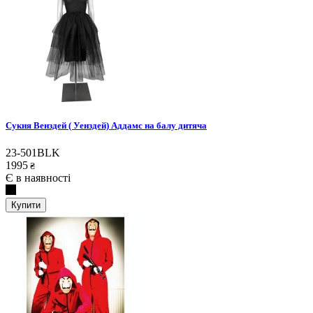
Сукня Венздей ( Уенздей) Аддамс на балу дитяча
23-501BLK
1995
₴
Є в наявності
Купити