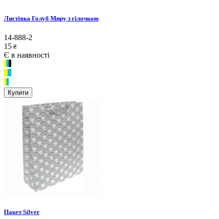
Листівка Голуб Миру з гілочкою
14-888-2
15
₴
Є в наявності
Купити
Пакет Silver