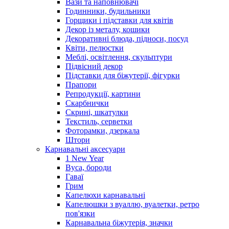
Вази та наповнювачі
Годинники, будильники
Горщики і підставки для квітів
Декор із металу, кошики
Декоративні блюда, підноси, посуд
Квіти, пелюстки
Меблі, освітлення, скульптури
Підвісний декор
Підставки для біжутерії, фігурки
Прапори
Репродукції, картини
Скарбнички
Скрині, шкатулки
Текстиль, серветки
Фоторамки, дзеркала
Штори
Карнавальні аксесуари
1 New Year
Вуса, бороди
Гаваї
Грим
Капелюхи карнавальні
Капелюшки з вуаллю, вуалетки, ретро
пов'язки
Карнавальна біжутерія, значки