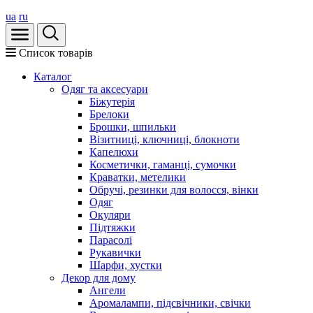
ua
ru
Список товарів
Каталог
Oдяг та аксесуари
Біжутерія
Брелоки
Брошки, шпильки
Візитниці, ключниці, блокноти
Капелюхи
Косметички, гаманці, сумочки
Краватки, метелики
Обручі, резинки для волосся, вінки
Одяг
Окуляри
Підтяжки
Парасолі
Рукавички
Шарфи, хустки
Декор для дому
Ангели
Аромалампи, підсвічники, свічки