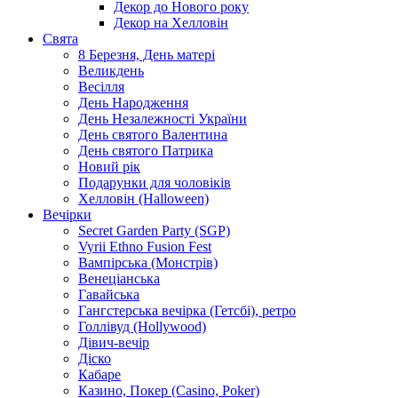
Декор до Нового року
Декор на Хелловін
Свята
8 Березня, День матері
Великдень
Весілля
День Народження
День Незалежності України
День святого Валентина
День святого Патрика
Новий рік
Подарунки для чоловіків
Хелловін (Halloween)
Вечірки
Secret Garden Party (SGP)
Vyrii Ethno Fusion Fest
Вампірська (Монстрів)
Венеціанська
Гавайська
Гангстерська вечірка (Гетсбі), ретро
Голлівуд (Hollywood)
Дівич-вечір
Діско
Кабаре
Казино, Покер (Casino, Poker)