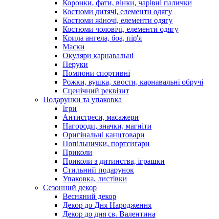
Коронки, фати, вінки, чарівні палички
Костюми дитячі, елементи одягу
Костюми жіночі, елементи одягу
Костюми чоловічі, елементи одягу
Крила ангела, боа, пір'я
Маски
Окуляри карнавальні
Перуки
Помпони спортивні
Рожки, вушка, хвости, карнавальні обручі
Сценічний реквізит
Подарунки та упаковка
Ігри
Антистреси, масажери
Нагороди, значки, магніти
Оригінальні канцтовари
Попільнички, портсигари
Приколи
Приколи з дитинства, іграшки
Стильний подарунок
Упаковка, листівки
Сезонний декор
Весняний декор
Декор до Дня Народження
Декор до дня св. Валентина