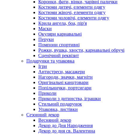
Коронки, фати, вінки, чарівні палички
Костюми дитячі, елементи одягу
Костюми жіночі, елементи одягу
Костюми чоловічі, елементи одягу
Крила ангела, боа, пір'я
Маски
Окуляри карнавальні
Перуки
Помпони спортивні
Рожки, вушка, хвости, карнавальні обручі
Сценічний реквізит
Подарунки та упаковка
Ігри
Антистреси, масажери
Нагороди, значки, магніти
Оригінальні канцтовари
Попільнички, портсигари
Приколи
Приколи з дитинства, іграшки
Стильний подарунок
Упаковка, листівки
Сезонний декор
Весняний декор
Декор до Дня Народження
Декор до дня св. Валентина