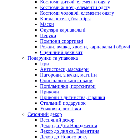
Костюми дитячі, елементи одягу
Костюми жіночі, елементи одягу
Костюми чоловічі, елементи одягу
Крила ангела, боа, пір'я
Маски
Окуляри карнавальні
Перуки
Помпони спортивні
Рожки, вушка, хвости, карнавальні обручі
Сценічний реквізит
Подарунки та упаковка
Ігри
Антистреси, масажери
Нагороди, значки, магніти
Оригінальні канцтовари
Попільнички, портсигари
Приколи
Приколи з дитинства, іграшки
Стильний подарунок
Упаковка, листівки
Сезонний декор
Весняний декор
Декор до Дня Народження
Декор до дня св. Валентина
Декор до Нового року