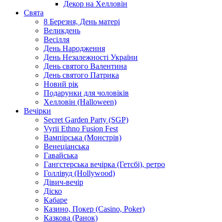
Декор на Хелловін
Свята
8 Березня, День матері
Великдень
Весілля
День Народження
День Незалежності України
День святого Валентина
День святого Патрика
Новий рік
Подарунки для чоловіків
Хелловін (Halloween)
Вечірки
Secret Garden Party (SGP)
Vyrii Ethno Fusion Fest
Вампірська (Монстрів)
Венеціанська
Гавайська
Гангстерська вечірка (Гетсбі), ретро
Голлівуд (Hollywood)
Дівич-вечір
Діско
Кабаре
Казино, Покер (Casino, Poker)
Казкова (Ранок)