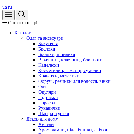
ua
ru
Список товарів
Каталог
Oдяг та аксесуари
Біжутерія
Брелоки
Брошки, шпильки
Візитниці, ключниці, блокноти
Капелюхи
Косметички, гаманці, сумочки
Краватки, метелики
Обручі, резинки для волосся, вінки
Одяг
Окуляри
Підтяжки
Парасолі
Рукавички
Шарфи, хустки
Декор для дому
Ангели
Аромалампи, підсвічники, свічки