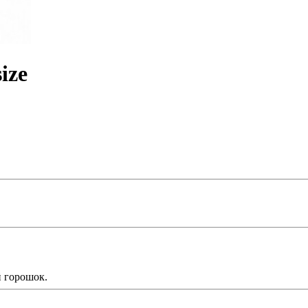
ize
й горошок.