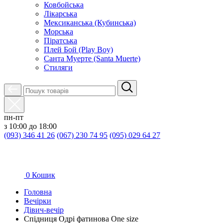
Ковбойська
Лікарська
Мексиканська (Кубинська)
Морська
Піратська
Плей Бой (Play Boy)
Санта Муерте (Santa Muerte)
Стиляги
пн-пт
з 10:00 до 18:00
(093) 346 41 26
(067) 230 74 95
(095) 029 64 27
0
Кошик
Головна
Вечірки
Дівич-вечір
Спідниця Одрі фатинова One size