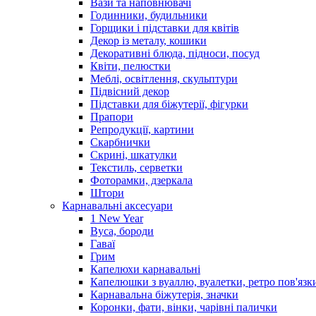
Вази та наповнювачі
Годинники, будильники
Горщики і підставки для квітів
Декор із металу, кошики
Декоративні блюда, підноси, посуд
Квіти, пелюстки
Меблі, освітлення, скульптури
Підвісний декор
Підставки для біжутерії, фігурки
Прапори
Репродукції, картини
Скарбнички
Скрині, шкатулки
Текстиль, серветки
Фоторамки, дзеркала
Штори
Карнавальні аксесуари
1 New Year
Вуса, бороди
Гаваї
Грим
Капелюхи карнавальні
Капелюшки з вуаллю, вуалетки, ретро пов'язк
Карнавальна біжутерія, значки
Коронки, фати, вінки, чарівні палички