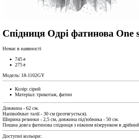
Спідниця Одрі фатинова One s
Немає в наявності
745
₴
275
₴
Модель:
18-1102GY
Колір:
сірий
Матеріал:
трикотаж, фатин
Довжина - 62 см.
Напівобхват талії - 30 см (розтягується).
Ширина резинки - 2,5 см, довжина під'юбника - 50 см.
Пишна довга фатинова спідниця з ніжним візерунком в дрібни
Доступні кольори: