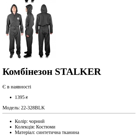
Комбінезон STALKER
Є в наявності
1395
₴
Модель:
22-328BLK
Колір:
чорний
Колекція:
Костюми
Матеріал:
синтетична тканина