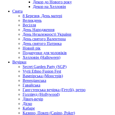
Декор до Нового року
Декор на Хелловін
Свята
8 Березня, День матері
Великдень
Весілля
День Народження
День Незалежності України
День святого Валентина
День святого Патрика
Новий рік
Подарунки для чоловіків
Хелловін (Halloween)
Вечірки
Secret Garden Party (SGP)
Vyrii Ethno Fusion Fest
Вампірська (Монстрів)
Венеціанська
Гавайська
Гангстерська вечірка (Гетсбі), ретро
Голлівуд (Hollywood)
Дівич-вечір
Діско
Кабаре
Казино, Покер (Casino, Poker)