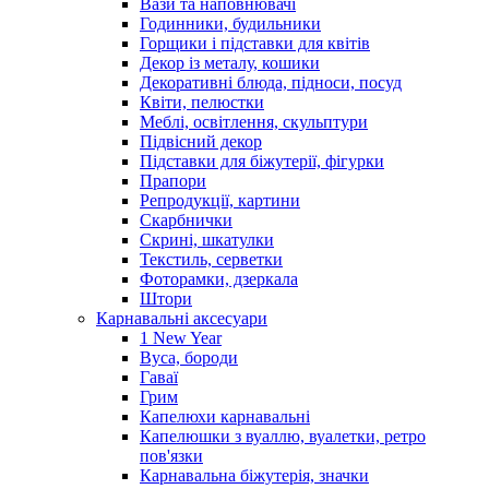
Вази та наповнювачі
Годинники, будильники
Горщики і підставки для квітів
Декор із металу, кошики
Декоративні блюда, підноси, посуд
Квіти, пелюстки
Меблі, освітлення, скульптури
Підвісний декор
Підставки для біжутерії, фігурки
Прапори
Репродукції, картини
Скарбнички
Скрині, шкатулки
Текстиль, серветки
Фоторамки, дзеркала
Штори
Карнавальні аксесуари
1 New Year
Вуса, бороди
Гаваї
Грим
Капелюхи карнавальні
Капелюшки з вуаллю, вуалетки, ретро
пов'язки
Карнавальна біжутерія, значки