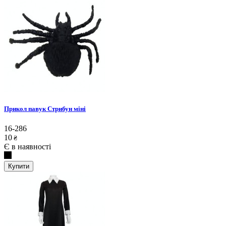
Прикол павук Стрибун міні
16-286
10
₴
Є в наявності
Купити