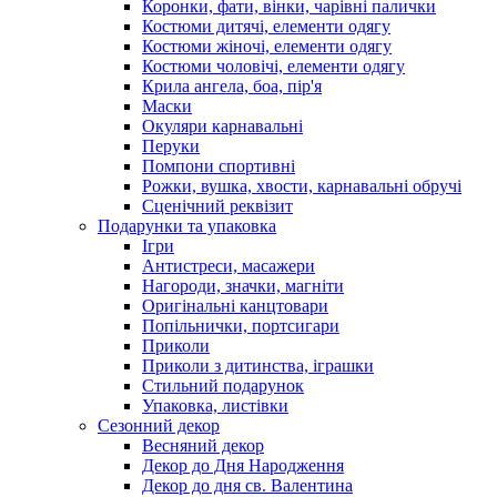
Коронки, фати, вінки, чарівні палички
Костюми дитячі, елементи одягу
Костюми жіночі, елементи одягу
Костюми чоловічі, елементи одягу
Крила ангела, боа, пір'я
Маски
Окуляри карнавальні
Перуки
Помпони спортивні
Рожки, вушка, хвости, карнавальні обручі
Сценічний реквізит
Подарунки та упаковка
Ігри
Антистреси, масажери
Нагороди, значки, магніти
Оригінальні канцтовари
Попільнички, портсигари
Приколи
Приколи з дитинства, іграшки
Стильний подарунок
Упаковка, листівки
Сезонний декор
Весняний декор
Декор до Дня Народження
Декор до дня св. Валентина