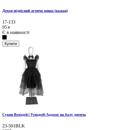
Декор підвісний летюча миша (кажан)
17-133
95
₴
Є в наявності
Купити
Сукня Венздей ( Уенздей) Аддамс на балу дитяча
23-501BLK