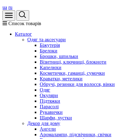
ua
ru
Список товарів
Каталог
Oдяг та аксесуари
Біжутерія
Брелоки
Брошки, шпильки
Візитниці, ключниці, блокноти
Капелюхи
Косметички, гаманці, сумочки
Краватки, метелики
Обручі, резинки для волосся, вінки
Одяг
Окуляри
Підтяжки
Парасолі
Рукавички
Шарфи, хустки
Декор для дому
Ангели
Аромалампи, підсвічники, свічки