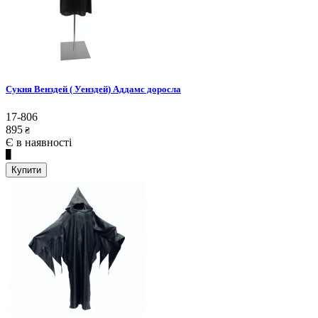
Сукня Венздей ( Уенздей) Аддамс доросла
17-806
895
₴
Є в наявності
Купити