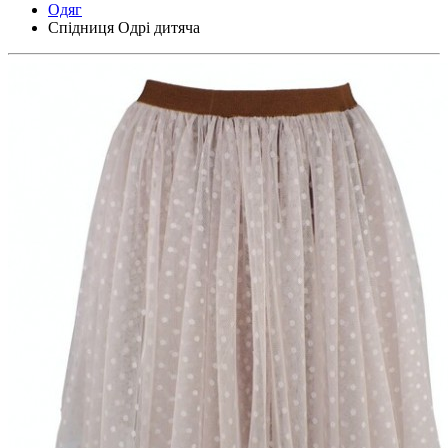
Одяг
Спідниця Одрі дитяча