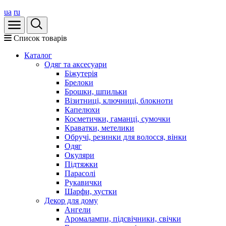
ua
ru
Список товарів
Каталог
Oдяг та аксесуари
Біжутерія
Брелоки
Брошки, шпильки
Візитниці, ключниці, блокноти
Капелюхи
Косметички, гаманці, сумочки
Краватки, метелики
Обручі, резинки для волосся, вінки
Одяг
Окуляри
Підтяжки
Парасолі
Рукавички
Шарфи, хустки
Декор для дому
Ангели
Аромалампи, підсвічники, свічки