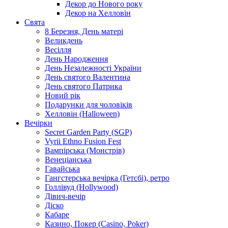
Декор до Нового року
Декор на Хелловін
Свята
8 Березня, День матері
Великдень
Весілля
День Народження
День Незалежності України
День святого Валентина
День святого Патрика
Новий рік
Подарунки для чоловіків
Хелловін (Halloween)
Вечірки
Secret Garden Party (SGP)
Vyrii Ethno Fusion Fest
Вампірська (Монстрів)
Венеціанська
Гавайська
Гангстерська вечірка (Гетсбі), ретро
Голлівуд (Hollywood)
Дівич-вечір
Діско
Кабаре
Казино, Покер (Casino, Poker)