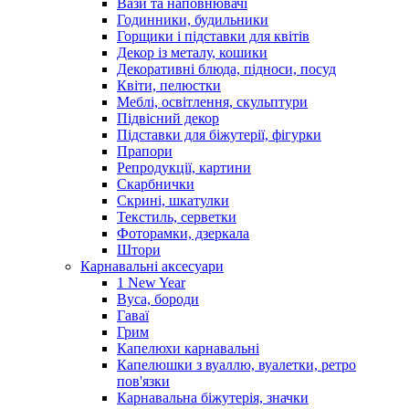
Вази та наповнювачі
Годинники, будильники
Горщики і підставки для квітів
Декор із металу, кошики
Декоративні блюда, підноси, посуд
Квіти, пелюстки
Меблі, освітлення, скульптури
Підвісний декор
Підставки для біжутерії, фігурки
Прапори
Репродукції, картини
Скарбнички
Скрині, шкатулки
Текстиль, серветки
Фоторамки, дзеркала
Штори
Карнавальні аксесуари
1 New Year
Вуса, бороди
Гаваї
Грим
Капелюхи карнавальні
Капелюшки з вуаллю, вуалетки, ретро
пов'язки
Карнавальна біжутерія, значки