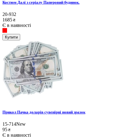
Костюм Далі з серіалу Паперовий будинок.
20-932
1685
₴
Є в наявності
Купити
Прикол Пачка доларів сувенірні новий зразок
15-714New
95
₴
Є в наявності