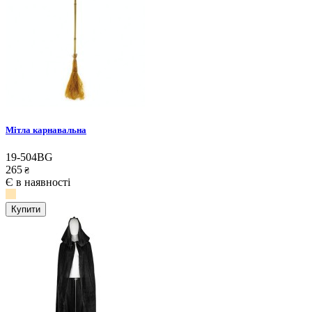
Мітла карнавальна
19-504BG
265
₴
Є в наявності
Купити