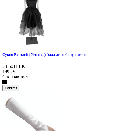
Сукня Венздей ( Уенздей) Аддамс на балу дитяча
23-501BLK
1995
₴
Є в наявності
Купити