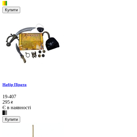
Купити
Набір Пірата
19-407
295
₴
Є в наявності
Купити