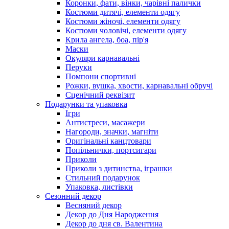
Коронки, фати, вінки, чарівні палички
Костюми дитячі, елементи одягу
Костюми жіночі, елементи одягу
Костюми чоловічі, елементи одягу
Крила ангела, боа, пір'я
Маски
Окуляри карнавальні
Перуки
Помпони спортивні
Рожки, вушка, хвости, карнавальні обручі
Сценічний реквізит
Подарунки та упаковка
Ігри
Антистреси, масажери
Нагороди, значки, магніти
Оригінальні канцтовари
Попільнички, портсигари
Приколи
Приколи з дитинства, іграшки
Стильний подарунок
Упаковка, листівки
Сезонний декор
Весняний декор
Декор до Дня Народження
Декор до дня св. Валентина