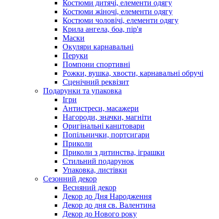
Костюми дитячі, елементи одягу
Костюми жіночі, елементи одягу
Костюми чоловічі, елементи одягу
Крила ангела, боа, пір'я
Маски
Окуляри карнавальні
Перуки
Помпони спортивні
Рожки, вушка, хвости, карнавальні обручі
Сценічний реквізит
Подарунки та упаковка
Ігри
Антистреси, масажери
Нагороди, значки, магніти
Оригінальні канцтовари
Попільнички, портсигари
Приколи
Приколи з дитинства, іграшки
Стильний подарунок
Упаковка, листівки
Сезонний декор
Весняний декор
Декор до Дня Народження
Декор до дня св. Валентина
Декор до Нового року