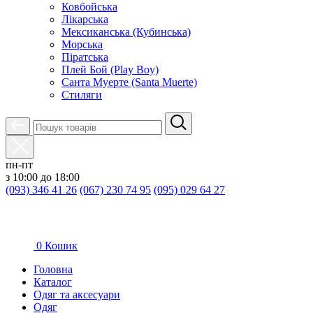
Ковбойська
Лікарська
Мексиканська (Кубинська)
Морська
Піратська
Плей Бой (Play Boy)
Санта Муерте (Santa Muerte)
Стиляги
пн-пт
з 10:00 до 18:00
(093) 346 41 26
(067) 230 74 95
(095) 029 64 27
0
Кошик
Головна
Каталог
Oдяг та аксесуари
Одяг