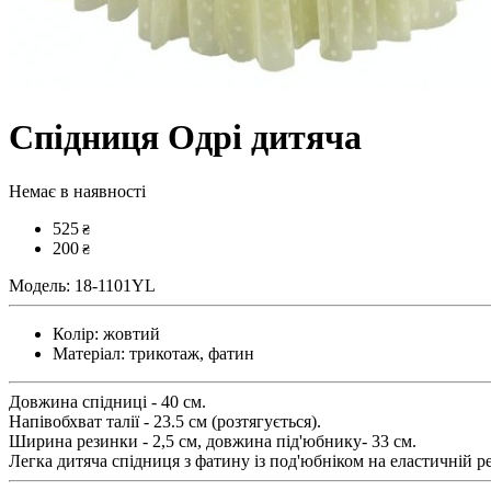
Спідниця Одрі дитяча
Немає в наявності
525
₴
200
₴
Модель:
18-1101YL
Колір:
жовтий
Матеріал:
трикотаж, фатин
Довжина спідниці - 40 см.
Напівобхват талії - 23.5 см (розтягується).
Ширина резинки - 2,5 см, довжина під'юбнику- 33 см.
Легка дитяча спідниця з фатину із под'юбніком на еластичній р