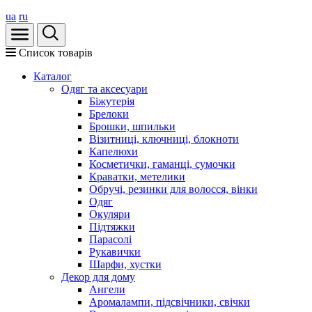
ua
ru
Список товарів
Каталог
Oдяг та аксесуари
Біжутерія
Брелоки
Брошки, шпильки
Візитниці, ключниці, блокноти
Капелюхи
Косметички, гаманці, сумочки
Краватки, метелики
Обручі, резинки для волосся, вінки
Одяг
Окуляри
Підтяжки
Парасолі
Рукавички
Шарфи, хустки
Декор для дому
Ангели
Аромалампи, підсвічники, свічки