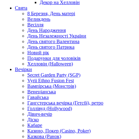
Декор на Хелловін
Свята
8 Березня, День матері
Великдень
Весілля
День Народження
День Незалежності України
День святого Валентина
День святого Патрика
Новий рік
Подарунки для чоловіків
Хелловін (Halloween)
Вечірки
Secret Garden Party (SGP)
Vyrii Ethno Fusion Fest
Вампірська (Монстрів)
Венеціанська
Гавайська
Гангстерська вечірка (Гетсбі), ретро
Голлівуд (Hollywood)
Дівич-вечір
Діско
Кабаре
Казино, Покер (Casino, Poker)
Казкова (Ранок)