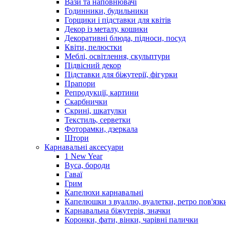
Вази та наповнювачі
Годинники, будильники
Горщики і підставки для квітів
Декор із металу, кошики
Декоративні блюда, підноси, посуд
Квіти, пелюстки
Меблі, освітлення, скульптури
Підвісний декор
Підставки для біжутерії, фігурки
Прапори
Репродукції, картини
Скарбнички
Скрині, шкатулки
Текстиль, серветки
Фоторамки, дзеркала
Штори
Карнавальні аксесуари
1 New Year
Вуса, бороди
Гаваї
Грим
Капелюхи карнавальні
Капелюшки з вуаллю, вуалетки, ретро пов'язк
Карнавальна біжутерія, значки
Коронки, фати, вінки, чарівні палички