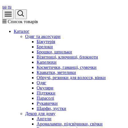
ua
ru
Список товарів
Каталог
Oдяг та аксесуари
Біжутерія
Брелоки
Брошки, шпильки
Візитниці, ключниці, блокноти
Капелюхи
Косметички, гаманці, сумочки
Краватки, метелики
Обручі, резинки для волосся, вінки
Одяг
Окуляри
Підтяжки
Парасолі
Рукавички
Шарфи, хустки
Декор для дому
Ангели
Аромалампи, підсвічники, свічки