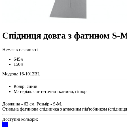
Спідниця довга з фатином S-
Немає в наявності
645
₴
150
₴
Модель:
16-1012BL
Колір:
синій
Матеріал:
синтетична тканина, гіпюр
Довжина - 62 см. Розмір - S-M.
Стильна фатинова спідничка з атласним під'юбником (спідниця 
Доступні кольори: