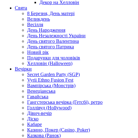
Декор на Хелловін
Свята
8 Березня, День матері
Великдень
Весілля
День Народження
День Незалежності України
День святого Валентина
День святого Патрика
Новий рік
Подарунки для чоловіків
Хелловін (Halloween)
Вечірки
Secret Garden Party (SGP)
Vyrii Ethno Fusion Fest
Вампірська (Монстрів)
Венеціанська
Гавайська
Гангстерська вечірка (Гетсбі), ретро
Голлівуд (Hollywood)
Дівич-вечір
Діско
Кабаре
Казино, Покер (Casino, Poker)
Казкова (Ранок)