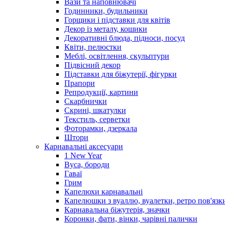
Вази та наповнювачі
Годинники, будильники
Горщики і підставки для квітів
Декор із металу, кошики
Декоративні блюда, підноси, посуд
Квіти, пелюстки
Меблі, освітлення, скульптури
Підвісний декор
Підставки для біжутерії, фігурки
Прапори
Репродукції, картини
Скарбнички
Скрині, шкатулки
Текстиль, серветки
Фоторамки, дзеркала
Штори
Карнавальні аксесуари
1 New Year
Вуса, бороди
Гаваї
Грим
Капелюхи карнавальні
Капелюшки з вуаллю, вуалетки, ретро пов'язк
Карнавальна біжутерія, значки
Коронки, фати, вінки, чарівні палички