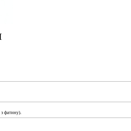
M
з фатину).