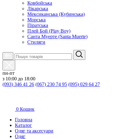
Ковбойська
Лікарська
Мексиканська (Кубинська)
Морська
Піратська
Плей Бой (Play Boy)
Санта Муерте (Santa Muerte)
Стиляги
пн-пт
з 10:00 до 18:00
(093) 346 41 26
(067) 230 74 95
(095) 029 64 27
0
Кошик
Головна
Каталог
Oдяг та аксесуари
Одяг