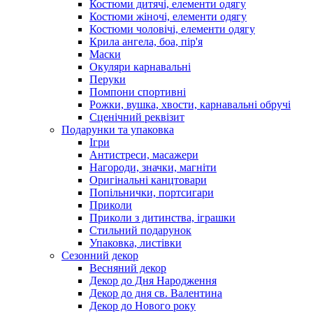
Костюми дитячі, елементи одягу
Костюми жіночі, елементи одягу
Костюми чоловічі, елементи одягу
Крила ангела, боа, пір'я
Маски
Окуляри карнавальні
Перуки
Помпони спортивні
Рожки, вушка, хвости, карнавальні обручі
Сценічний реквізит
Подарунки та упаковка
Ігри
Антистреси, масажери
Нагороди, значки, магніти
Оригінальні канцтовари
Попільнички, портсигари
Приколи
Приколи з дитинства, іграшки
Стильний подарунок
Упаковка, листівки
Сезонний декор
Весняний декор
Декор до Дня Народження
Декор до дня св. Валентина
Декор до Нового року