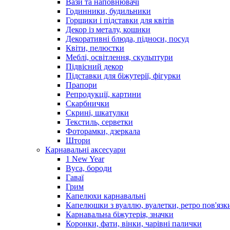
Вази та наповнювачі
Годинники, будильники
Горщики і підставки для квітів
Декор із металу, кошики
Декоративні блюда, підноси, посуд
Квіти, пелюстки
Меблі, освітлення, скульптури
Підвісний декор
Підставки для біжутерії, фігурки
Прапори
Репродукції, картини
Скарбнички
Скрині, шкатулки
Текстиль, серветки
Фоторамки, дзеркала
Штори
Карнавальні аксесуари
1 New Year
Вуса, бороди
Гаваї
Грим
Капелюхи карнавальні
Капелюшки з вуаллю, вуалетки, ретро пов'язк
Карнавальна біжутерія, значки
Коронки, фати, вінки, чарівні палички