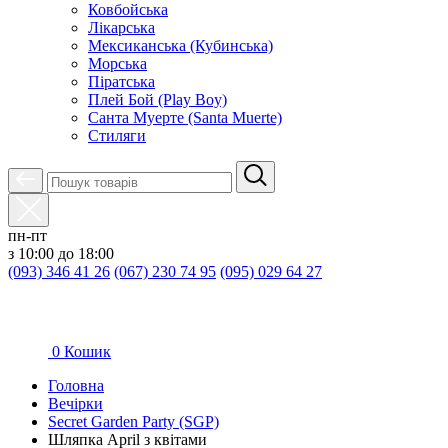
Ковбойська
Лікарська
Мексиканська (Кубинська)
Морська
Піратська
Плей Бой (Play Boy)
Санта Муерте (Santa Muerte)
Стиляги
пн-пт
з 10:00 до 18:00
(093) 346 41 26
(067) 230 74 95
(095) 029 64 27
0
Кошик
Головна
Вечірки
Secret Garden Party (SGP)
Шляпка April з квітами