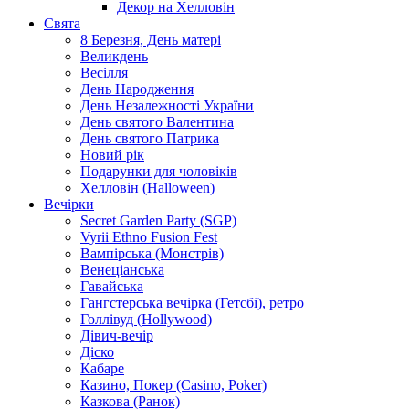
Декор на Хелловін
Свята
8 Березня, День матері
Великдень
Весілля
День Народження
День Незалежності України
День святого Валентина
День святого Патрика
Новий рік
Подарунки для чоловіків
Хелловін (Halloween)
Вечірки
Secret Garden Party (SGP)
Vyrii Ethno Fusion Fest
Вампірська (Монстрів)
Венеціанська
Гавайська
Гангстерська вечірка (Гетсбі), ретро
Голлівуд (Hollywood)
Дівич-вечір
Діско
Кабаре
Казино, Покер (Casino, Poker)
Казкова (Ранок)