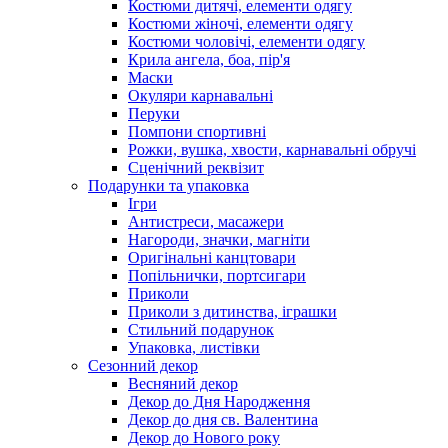
Костюми дитячі, елементи одягу
Костюми жіночі, елементи одягу
Костюми чоловічі, елементи одягу
Крила ангела, боа, пір'я
Маски
Окуляри карнавальні
Перуки
Помпони спортивні
Рожки, вушка, хвости, карнавальні обручі
Сценічний реквізит
Подарунки та упаковка
Ігри
Антистреси, масажери
Нагороди, значки, магніти
Оригінальні канцтовари
Попільнички, портсигари
Приколи
Приколи з дитинства, іграшки
Стильний подарунок
Упаковка, листівки
Сезонний декор
Весняний декор
Декор до Дня Народження
Декор до дня св. Валентина
Декор до Нового року