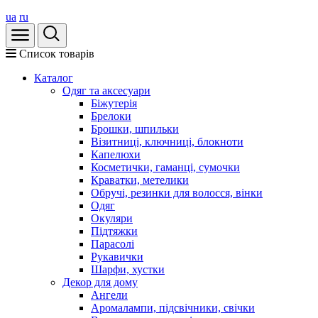
ua
ru
Список товарів
Каталог
Oдяг та аксесуари
Біжутерія
Брелоки
Брошки, шпильки
Візитниці, ключниці, блокноти
Капелюхи
Косметички, гаманці, сумочки
Краватки, метелики
Обручі, резинки для волосся, вінки
Одяг
Окуляри
Підтяжки
Парасолі
Рукавички
Шарфи, хустки
Декор для дому
Ангели
Аромалампи, підсвічники, свічки