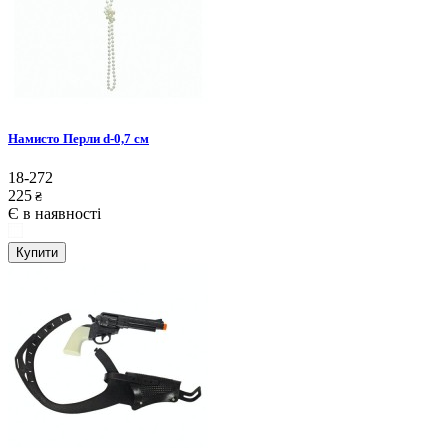
Намисто Перли d-0,7 см
18-272
225
₴
Є в наявності
Купити