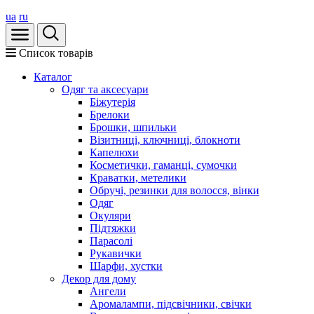
ua
ru
Список товарів
Каталог
Oдяг та аксесуари
Біжутерія
Брелоки
Брошки, шпильки
Візитниці, ключниці, блокноти
Капелюхи
Косметички, гаманці, сумочки
Краватки, метелики
Обручі, резинки для волосся, вінки
Одяг
Окуляри
Підтяжки
Парасолі
Рукавички
Шарфи, хустки
Декор для дому
Ангели
Аромалампи, підсвічники, свічки