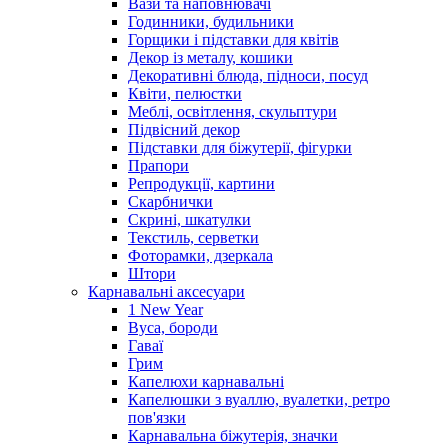
Вази та наповнювачі
Годинники, будильники
Горщики і підставки для квітів
Декор із металу, кошики
Декоративні блюда, підноси, посуд
Квіти, пелюстки
Меблі, освітлення, скульптури
Підвісний декор
Підставки для біжутерії, фігурки
Прапори
Репродукції, картини
Скарбнички
Скрині, шкатулки
Текстиль, серветки
Фоторамки, дзеркала
Штори
Карнавальні аксесуари
1 New Year
Вуса, бороди
Гаваї
Грим
Капелюхи карнавальні
Капелюшки з вуаллю, вуалетки, ретро
пов'язки
Карнавальна біжутерія, значки