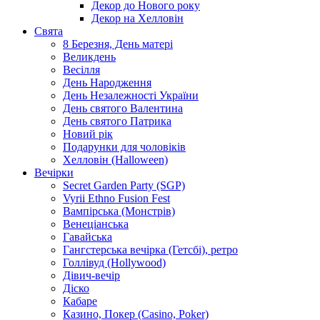
Декор до Нового року
Декор на Хелловін
Свята
8 Березня, День матері
Великдень
Весілля
День Народження
День Незалежності України
День святого Валентина
День святого Патрика
Новий рік
Подарунки для чоловіків
Хелловін (Halloween)
Вечірки
Secret Garden Party (SGP)
Vyrii Ethno Fusion Fest
Вампірська (Монстрів)
Венеціанська
Гавайська
Гангстерська вечірка (Гетсбі), ретро
Голлівуд (Hollywood)
Дівич-вечір
Діско
Кабаре
Казино, Покер (Casino, Poker)