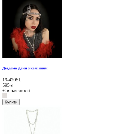
Діадема Дейзі з камінням
19-420SL
595
₴
Є в наявності
Купити