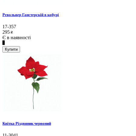
Револьвер Ганстерскій в кобурі
17-357
295
₴
Є в наявності
Купити
Квітка Різдвяник червоний
11-3041