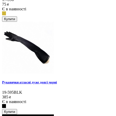
75
₴
Є в наявності
Купити
Рукавички атласні дуже довгі чорні
19-595BLK
385
₴
Є в наявності
Купити