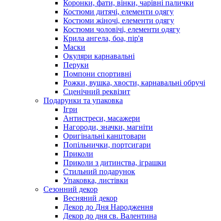
Коронки, фати, вінки, чарівні палички
Костюми дитячі, елементи одягу
Костюми жіночі, елементи одягу
Костюми чоловічі, елементи одягу
Крила ангела, боа, пір'я
Маски
Окуляри карнавальні
Перуки
Помпони спортивні
Рожки, вушка, хвости, карнавальні обручі
Сценічний реквізит
Подарунки та упаковка
Ігри
Антистреси, масажери
Нагороди, значки, магніти
Оригінальні канцтовари
Попільнички, портсигари
Приколи
Приколи з дитинства, іграшки
Стильний подарунок
Упаковка, листівки
Сезонний декор
Весняний декор
Декор до Дня Народження
Декор до дня св. Валентина