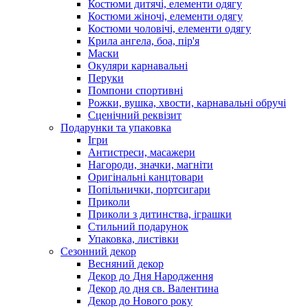
Костюми дитячі, елементи одягу
Костюми жіночі, елементи одягу
Костюми чоловічі, елементи одягу
Крила ангела, боа, пір'я
Маски
Окуляри карнавальні
Перуки
Помпони спортивні
Рожки, вушка, хвости, карнавальні обручі
Сценічний реквізит
Подарунки та упаковка
Ігри
Антистреси, масажери
Нагороди, значки, магніти
Оригінальні канцтовари
Попільнички, портсигари
Приколи
Приколи з дитинства, іграшки
Стильний подарунок
Упаковка, листівки
Сезонний декор
Весняний декор
Декор до Дня Народження
Декор до дня св. Валентина
Декор до Нового року