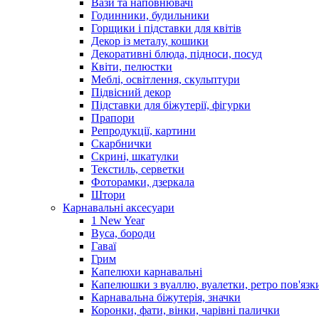
Вази та наповнювачі
Годинники, будильники
Горщики і підставки для квітів
Декор із металу, кошики
Декоративні блюда, підноси, посуд
Квіти, пелюстки
Меблі, освітлення, скульптури
Підвісний декор
Підставки для біжутерії, фігурки
Прапори
Репродукції, картини
Скарбнички
Скрині, шкатулки
Текстиль, серветки
Фоторамки, дзеркала
Штори
Карнавальні аксесуари
1 New Year
Вуса, бороди
Гаваї
Грим
Капелюхи карнавальні
Капелюшки з вуаллю, вуалетки, ретро пов'язк
Карнавальна біжутерія, значки
Коронки, фати, вінки, чарівні палички