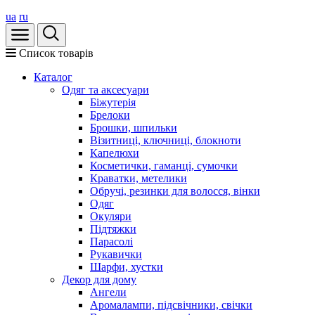
ua
ru
Список товарів
Каталог
Oдяг та аксесуари
Біжутерія
Брелоки
Брошки, шпильки
Візитниці, ключниці, блокноти
Капелюхи
Косметички, гаманці, сумочки
Краватки, метелики
Обручі, резинки для волосся, вінки
Одяг
Окуляри
Підтяжки
Парасолі
Рукавички
Шарфи, хустки
Декор для дому
Ангели
Аромалампи, підсвічники, свічки