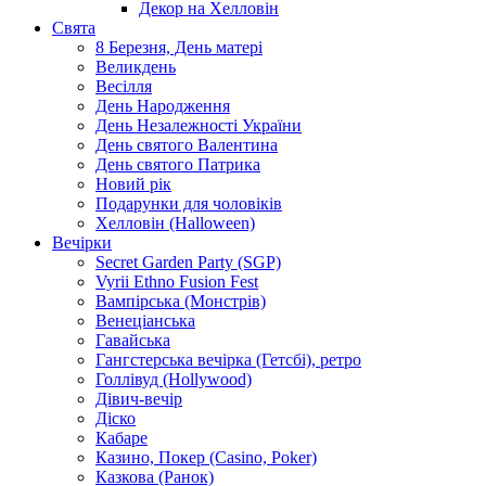
Декор на Хелловін
Свята
8 Березня, День матері
Великдень
Весілля
День Народження
День Незалежності України
День святого Валентина
День святого Патрика
Новий рік
Подарунки для чоловіків
Хелловін (Halloween)
Вечірки
Secret Garden Party (SGP)
Vyrii Ethno Fusion Fest
Вампірська (Монстрів)
Венеціанська
Гавайська
Гангстерська вечірка (Гетсбі), ретро
Голлівуд (Hollywood)
Дівич-вечір
Діско
Кабаре
Казино, Покер (Casino, Poker)
Казкова (Ранок)