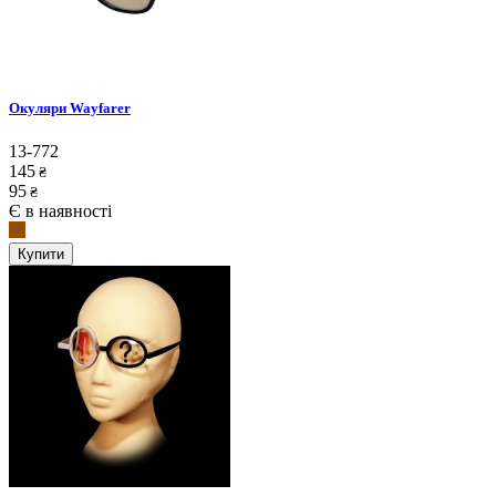
Окуляри Wayfarer
13-772
145
₴
95
₴
Є в наявності
Купити