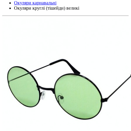
Окуляри карнавальні
Окуляри круглі (тішейди) великі