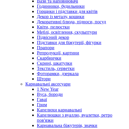
Вази та наповнювачі
Годинники, будильники
Горщики і підставки для квітів
Декор із металу, кошики
Декоративні блюда, підноси, посуд
Квіти, пелюстки
Меблі, освітлення, скульптури
Підвісний декор
Підставки для біжутерії, фігурки
Прапори
Репродукції, картини
Скарбнички
Скрині, шкатулки
Текстиль, серветки
Фоторамки, дзеркала
Штори
Карнавальні аксесуари
1 New Year
Вуса, бороди
Гаваї
Грим
Капелюхи карнавальні
Капелюшки з вуаллю, вуалетки, ретро
пов'язки
Карнавальна біжутерія, значки