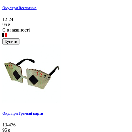
Окуляри Всезнайка
12-24
95
₴
Є в наявності
Купити
Окуляри Гральні карти
13-476
95
₴