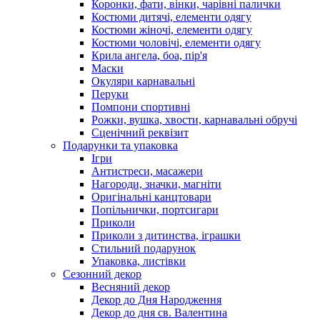
Коронки, фати, вінки, чарівні палички
Костюми дитячі, елементи одягу
Костюми жіночі, елементи одягу
Костюми чоловічі, елементи одягу
Крила ангела, боа, пір'я
Маски
Окуляри карнавальні
Перуки
Помпони спортивні
Рожки, вушка, хвости, карнавальні обручі
Сценічний реквізит
Подарунки та упаковка
Ігри
Антистреси, масажери
Нагороди, значки, магніти
Оригінальні канцтовари
Попільнички, портсигари
Приколи
Приколи з дитинства, іграшки
Стильний подарунок
Упаковка, листівки
Сезонний декор
Весняний декор
Декор до Дня Народження
Декор до дня св. Валентина