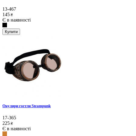
13-467
145
₴
Є в наявності
Купити
Окуляри гоггли Steampunk
17-365
225
₴
Є в наявності