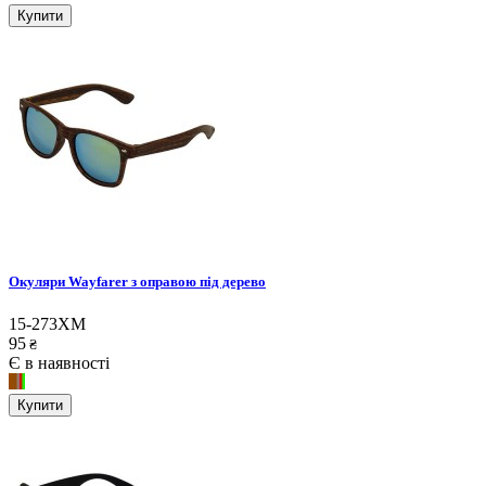
Купити
Окуляри Wayfarer з оправою під дерево
15-273XM
95
₴
Є в наявності
Купити