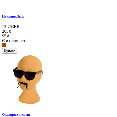
Окуляри Леон
13-763BR
265
₴
95
₴
Є в наявності
Купити
Окуляри з вусами