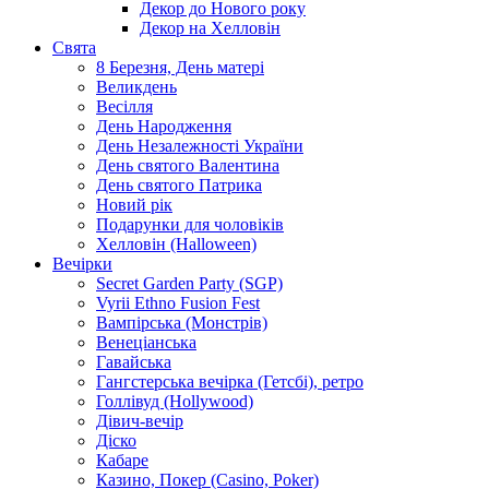
Декор до Нового року
Декор на Хелловін
Свята
8 Березня, День матері
Великдень
Весілля
День Народження
День Незалежності України
День святого Валентина
День святого Патрика
Новий рік
Подарунки для чоловіків
Хелловін (Halloween)
Вечірки
Secret Garden Party (SGP)
Vyrii Ethno Fusion Fest
Вампірська (Монстрів)
Венеціанська
Гавайська
Гангстерська вечірка (Гетсбі), ретро
Голлівуд (Hollywood)
Дівич-вечір
Діско
Кабаре
Казино, Покер (Casino, Poker)