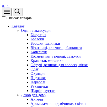
ua
ru
Список товарів
Каталог
Oдяг та аксесуари
Біжутерія
Брелоки
Брошки, шпильки
Візитниці, ключниці, блокноти
Капелюхи
Косметички, гаманці, сумочки
Краватки, метелики
Обручі, резинки для волосся, вінки
Одяг
Окуляри
Підтяжки
Парасолі
Рукавички
Шарфи, хустки
Декор для дому
Ангели
Аромалампи, підсвічники, свічки