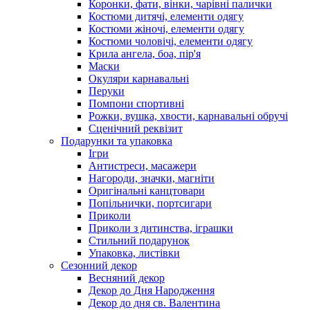
Коронки, фати, вінки, чарівні палички
Костюми дитячі, елементи одягу
Костюми жіночі, елементи одягу
Костюми чоловічі, елементи одягу
Крила ангела, боа, пір'я
Маски
Окуляри карнавальні
Перуки
Помпони спортивні
Рожки, вушка, хвости, карнавальні обручі
Сценічний реквізит
Подарунки та упаковка
Ігри
Антистреси, масажери
Нагороди, значки, магніти
Оригінальні канцтовари
Попільнички, портсигари
Приколи
Приколи з дитинства, іграшки
Стильний подарунок
Упаковка, листівки
Сезонний декор
Весняний декор
Декор до Дня Народження
Декор до дня св. Валентина