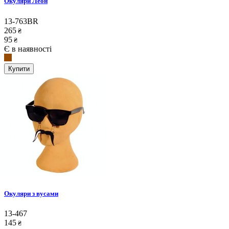
Окуляри Леон
13-763BR
265
₴
95
₴
Є в наявності
Купити
Окуляри з вусами
13-467
145
₴