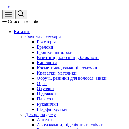
ua
ru
Список товарів
Каталог
Oдяг та аксесуари
Біжутерія
Брелоки
Брошки, шпильки
Візитниці, ключниці, блокноти
Капелюхи
Косметички, гаманці, сумочки
Краватки, метелики
Обручі, резинки для волосся, вінки
Одяг
Окуляри
Підтяжки
Парасолі
Рукавички
Шарфи, хустки
Декор для дому
Ангели
Аромалампи, підсвічники, свічки