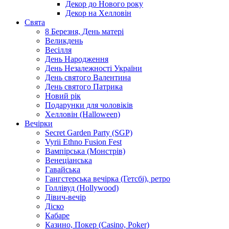
Декор до Нового року
Декор на Хелловін
Свята
8 Березня, День матері
Великдень
Весілля
День Народження
День Незалежності України
День святого Валентина
День святого Патрика
Новий рік
Подарунки для чоловіків
Хелловін (Halloween)
Вечірки
Secret Garden Party (SGP)
Vyrii Ethno Fusion Fest
Вампірська (Монстрів)
Венеціанська
Гавайська
Гангстерська вечірка (Гетсбі), ретро
Голлівуд (Hollywood)
Дівич-вечір
Діско
Кабаре
Казино, Покер (Casino, Poker)