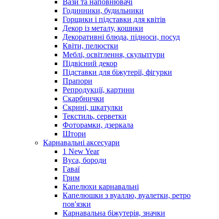
Вази та наповнювачі
Годинники, будильники
Горщики і підставки для квітів
Декор із металу, кошики
Декоративні блюда, підноси, посуд
Квіти, пелюстки
Меблі, освітлення, скульптури
Підвісний декор
Підставки для біжутерії, фігурки
Прапори
Репродукції, картини
Скарбнички
Скрині, шкатулки
Текстиль, серветки
Фоторамки, дзеркала
Штори
Карнавальні аксесуари
1 New Year
Вуса, бороди
Гаваї
Грим
Капелюхи карнавальні
Капелюшки з вуаллю, вуалетки, ретро
пов'язки
Карнавальна біжутерія, значки