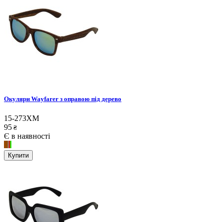
Окуляри Wayfarer з оправою під дерево
15-273XM
95
₴
Є в наявності
Купити