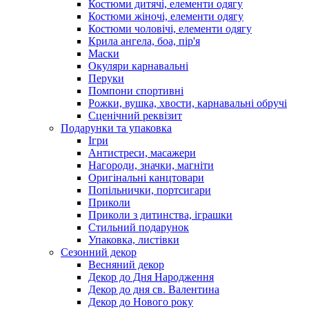
Костюми дитячі, елементи одягу
Костюми жіночі, елементи одягу
Костюми чоловічі, елементи одягу
Крила ангела, боа, пір'я
Маски
Окуляри карнавальні
Перуки
Помпони спортивні
Рожки, вушка, хвости, карнавальні обручі
Сценічний реквізит
Подарунки та упаковка
Ігри
Антистреси, масажери
Нагороди, значки, магніти
Оригінальні канцтовари
Попільнички, портсигари
Приколи
Приколи з дитинства, іграшки
Стильний подарунок
Упаковка, листівки
Сезонний декор
Весняний декор
Декор до Дня Народження
Декор до дня св. Валентина
Декор до Нового року