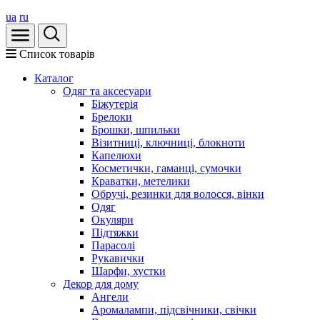
ua
ru
Список товарів
Каталог
Oдяг та аксесуари
Біжутерія
Брелоки
Брошки, шпильки
Візитниці, ключниці, блокноти
Капелюхи
Косметички, гаманці, сумочки
Краватки, метелики
Обручі, резинки для волосся, вінки
Одяг
Окуляри
Підтяжки
Парасолі
Рукавички
Шарфи, хустки
Декор для дому
Ангели
Аромалампи, підсвічники, свічки