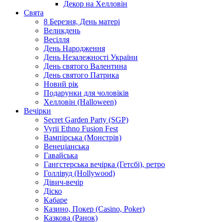
Декор на Хелловін
Свята
8 Березня, День матері
Великдень
Весілля
День Народження
День Незалежності України
День святого Валентина
День святого Патрика
Новий рік
Подарунки для чоловіків
Хелловін (Halloween)
Вечірки
Secret Garden Party (SGP)
Vyrii Ethno Fusion Fest
Вампірська (Монстрів)
Венеціанська
Гавайська
Гангстерська вечірка (Гетсбі), ретро
Голлівуд (Hollywood)
Дівич-вечір
Діско
Кабаре
Казино, Покер (Casino, Poker)
Казкова (Ранок)