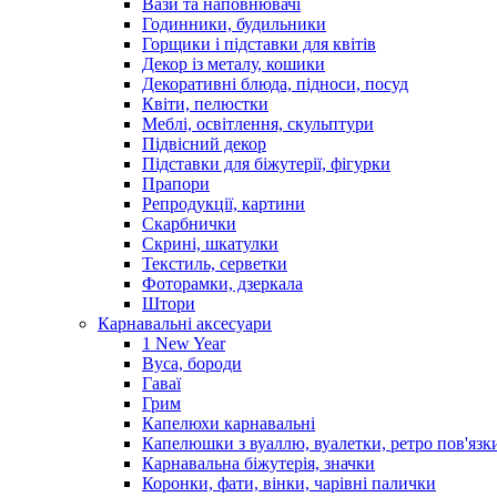
Вази та наповнювачі
Годинники, будильники
Горщики і підставки для квітів
Декор із металу, кошики
Декоративні блюда, підноси, посуд
Квіти, пелюстки
Меблі, освітлення, скульптури
Підвісний декор
Підставки для біжутерії, фігурки
Прапори
Репродукції, картини
Скарбнички
Скрині, шкатулки
Текстиль, серветки
Фоторамки, дзеркала
Штори
Карнавальні аксесуари
1 New Year
Вуса, бороди
Гаваї
Грим
Капелюхи карнавальні
Капелюшки з вуаллю, вуалетки, ретро пов'язк
Карнавальна біжутерія, значки
Коронки, фати, вінки, чарівні палички