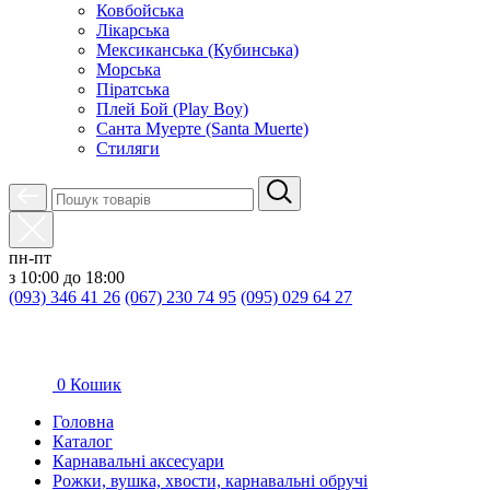
Ковбойська
Лікарська
Мексиканська (Кубинська)
Морська
Піратська
Плей Бой (Play Boy)
Санта Муерте (Santa Muerte)
Стиляги
пн-пт
з 10:00 до 18:00
(093) 346 41 26
(067) 230 74 95
(095) 029 64 27
0
Кошик
Головна
Каталог
Карнавальні аксесуари
Рожки, вушка, хвости, карнавальні обручі