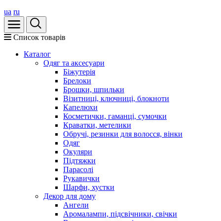
ua
ru
Список товарів
Каталог
Oдяг та аксесуари
Біжутерія
Брелоки
Брошки, шпильки
Візитниці, ключниці, блокноти
Капелюхи
Косметички, гаманці, сумочки
Краватки, метелики
Обручі, резинки для волосся, вінки
Одяг
Окуляри
Підтяжки
Парасолі
Рукавички
Шарфи, хустки
Декор для дому
Ангели
Аромалампи, підсвічники, свічки