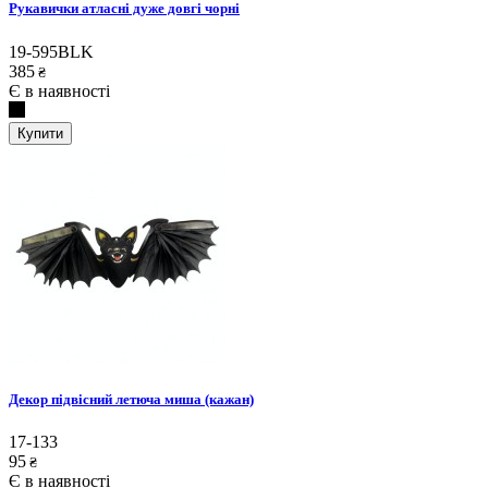
Рукавички атласні дуже довгі чорні
19-595BLK
385
₴
Є в наявності
Купити
Декор підвісний летюча миша (кажан)
17-133
95
₴
Є в наявності