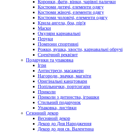
Коронки, фати, вінки, чарівні палички
Костюми дитячі, елементи одягу
Костюми жіночі, елементи одягу
Костюми чоловічі, елементи одягу
Крила ангела, боа, пір'я
Маски
Окуляри карнавальні
Перуки
Помпони спортивні
Рожки, вушка, хвости, карнавальні обручі
Сценічний реквізит
Подарунки та упаковка
Ігри
Антистреси, масажери
Нагороди, значки, магніти
Оригінальні канцтовари
Попільнички, портсигари
Приколи
Приколи з дитинства, іграшки
Стильний подарунок
Упаковка, листівки
Сезонний декор
Весняний декор
Декор до Дня Народження
Декор до дня св. Валентина