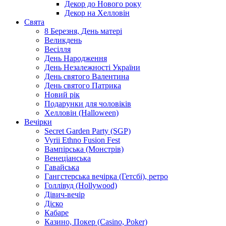
Декор до Нового року
Декор на Хелловін
Свята
8 Березня, День матері
Великдень
Весілля
День Народження
День Незалежності України
День святого Валентина
День святого Патрика
Новий рік
Подарунки для чоловіків
Хелловін (Halloween)
Вечірки
Secret Garden Party (SGP)
Vyrii Ethno Fusion Fest
Вампірська (Монстрів)
Венеціанська
Гавайська
Гангстерська вечірка (Гетсбі), ретро
Голлівуд (Hollywood)
Дівич-вечір
Діско
Кабаре
Казино, Покер (Casino, Poker)