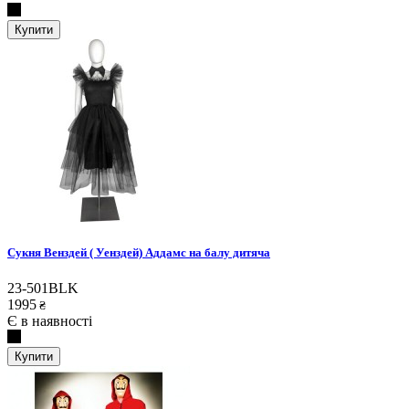
Купити
Сукня Венздей ( Уенздей) Аддамс на балу дитяча
23-501BLK
1995
₴
Є в наявності
Купити