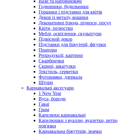
Вази та наповнювачі
Годинники, будильники
Горщики і підставки для квітів
Декор із металу, кошики
Декоративні блюда, підноси, посуд
Квіти, пелюстки
Меблі, освітлення, скульптури
Підвісний декор
Підставки для біжутерії, фігурки
Прапори
Репродукції, картини
Скарбнички
Скрині, шкатулки
Текстиль, серветки
Фоторамки, дзеркала
Штори
Карнавальні аксесуари
1 New Year
Вуса, бороди
Гаваї
Грим
Капелюхи карнавальні
Капелюшки з вуаллю, вуалетки, ретро
пов'язки
Карнавальна біжутерія, значки