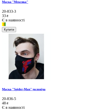
Маска "Мексика"
20-833-3
33
₴
Є в наявності
Купити
Маска "Spider-Man" чоловіча
20-836-5
48
₴
Є в наявності