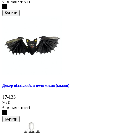
Є в наявності
Купити
Декор підвісний летюча миша (кажан)
17-133
95
₴
Є в наявності
Купити