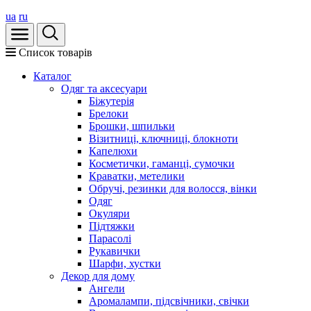
ua
ru
Список товарів
Каталог
Oдяг та аксесуари
Біжутерія
Брелоки
Брошки, шпильки
Візитниці, ключниці, блокноти
Капелюхи
Косметички, гаманці, сумочки
Краватки, метелики
Обручі, резинки для волосся, вінки
Одяг
Окуляри
Підтяжки
Парасолі
Рукавички
Шарфи, хустки
Декор для дому
Ангели
Аромалампи, підсвічники, свічки