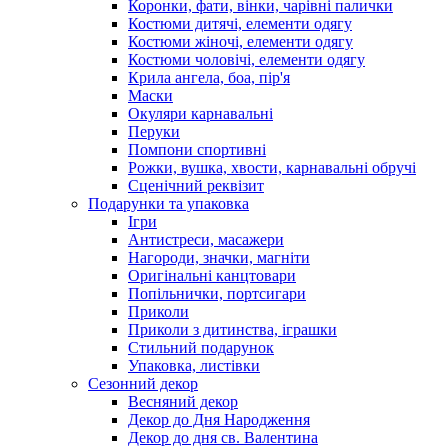
Коронки, фати, вінки, чарівні палички
Костюми дитячі, елементи одягу
Костюми жіночі, елементи одягу
Костюми чоловічі, елементи одягу
Крила ангела, боа, пір'я
Маски
Окуляри карнавальні
Перуки
Помпони спортивні
Рожки, вушка, хвости, карнавальні обручі
Сценічний реквізит
Подарунки та упаковка
Ігри
Антистреси, масажери
Нагороди, значки, магніти
Оригінальні канцтовари
Попільнички, портсигари
Приколи
Приколи з дитинства, іграшки
Стильний подарунок
Упаковка, листівки
Сезонний декор
Весняний декор
Декор до Дня Народження
Декор до дня св. Валентина