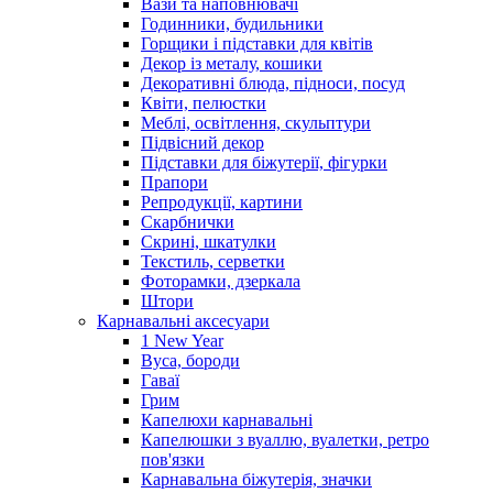
Вази та наповнювачі
Годинники, будильники
Горщики і підставки для квітів
Декор із металу, кошики
Декоративні блюда, підноси, посуд
Квіти, пелюстки
Меблі, освітлення, скульптури
Підвісний декор
Підставки для біжутерії, фігурки
Прапори
Репродукції, картини
Скарбнички
Скрині, шкатулки
Текстиль, серветки
Фоторамки, дзеркала
Штори
Карнавальні аксесуари
1 New Year
Вуса, бороди
Гаваї
Грим
Капелюхи карнавальні
Капелюшки з вуаллю, вуалетки, ретро
пов'язки
Карнавальна біжутерія, значки