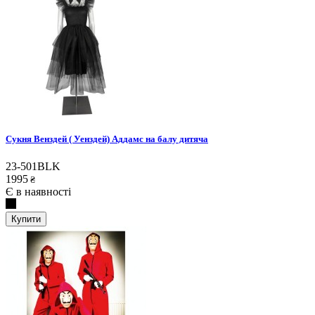
Сукня Венздей ( Уенздей) Аддамс на балу дитяча
23-501BLK
1995
₴
Є в наявності
Купити