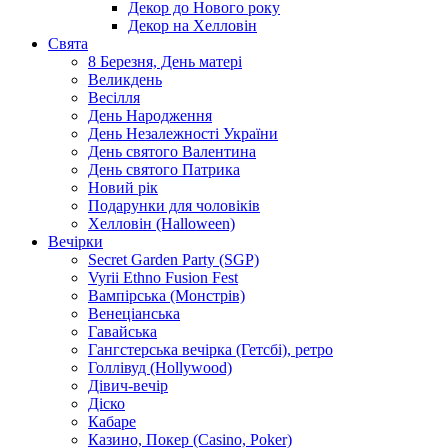
Декор до Нового року
Декор на Хелловін
Свята
8 Березня, День матері
Великдень
Весілля
День Народження
День Незалежності України
День святого Валентина
День святого Патрика
Новий рік
Подарунки для чоловіків
Хелловін (Halloween)
Вечірки
Secret Garden Party (SGP)
Vyrii Ethno Fusion Fest
Вампірська (Монстрів)
Венеціанська
Гавайська
Гангстерська вечірка (Гетсбі), ретро
Голлівуд (Hollywood)
Дівич-вечір
Діско
Кабаре
Казино, Покер (Casino, Poker)