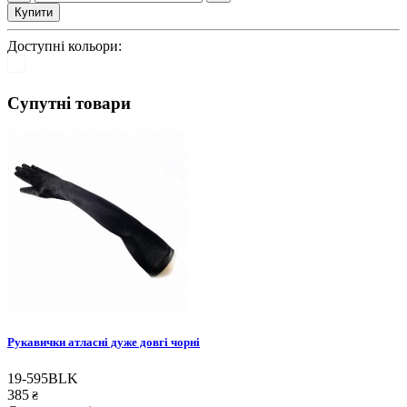
Купити
Доступні кольори:
Супутні товари
Рукавички атласні дуже довгі чорні
19-595BLK
385
₴