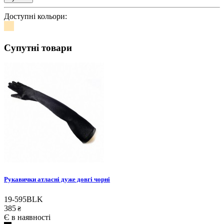
Доступні кольори:
Супутні товари
Рукавички атласні дуже довгі чорні
19-595BLK
385
₴
Є в наявності