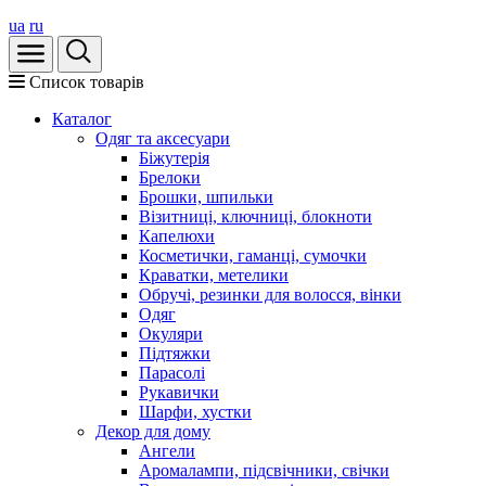
ua
ru
Список товарів
Каталог
Oдяг та аксесуари
Біжутерія
Брелоки
Брошки, шпильки
Візитниці, ключниці, блокноти
Капелюхи
Косметички, гаманці, сумочки
Краватки, метелики
Обручі, резинки для волосся, вінки
Одяг
Окуляри
Підтяжки
Парасолі
Рукавички
Шарфи, хустки
Декор для дому
Ангели
Аромалампи, підсвічники, свічки