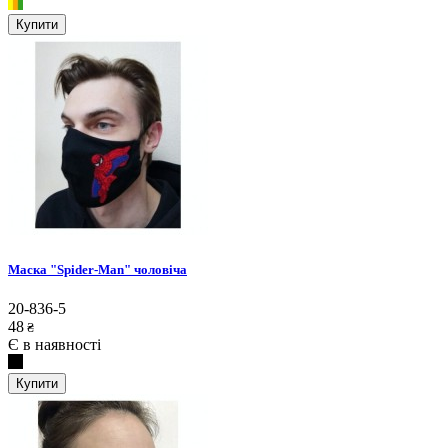
Купити
Маска "Spider-Man" чоловіча
20-836-5
48
₴
Є в наявності
Купити