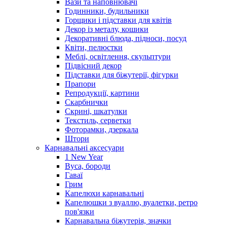
Вази та наповнювачі
Годинники, будильники
Горщики і підставки для квітів
Декор із металу, кошики
Декоративні блюда, підноси, посуд
Квіти, пелюстки
Меблі, освітлення, скульптури
Підвісний декор
Підставки для біжутерії, фігурки
Прапори
Репродукції, картини
Скарбнички
Скрині, шкатулки
Текстиль, серветки
Фоторамки, дзеркала
Штори
Карнавальні аксесуари
1 New Year
Вуса, бороди
Гаваї
Грим
Капелюхи карнавальні
Капелюшки з вуаллю, вуалетки, ретро
пов'язки
Карнавальна біжутерія, значки