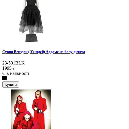
Сукня Венздей ( Уенздей) Аддамс на балу дитяча
23-501BLK
1995
₴
Є в наявності
Купити