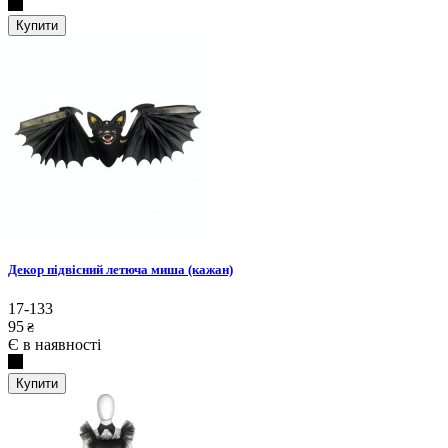
Купити
Декор підвісний летюча миша (кажан)
17-133
95
₴
Є в наявності
Купити