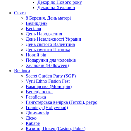
Декор до Нового року
Декор на Хелловін
Свята
8 Березня, День матері
Великдень
Весілля
День Народження
День Незалежності України
День святого Валентина
День святого Патрика
Новий рік
Подарунки для чоловіків
Хелловін (Halloween)
Вечірки
Secret Garden Party (SGP)
Vyrii Ethno Fusion Fest
Вампірська (Монстрів)
Венеціанська
Гавайська
Гангстерська вечірка (Гетсбі), ретро
Голлівуд (Hollywood)
Дівич-вечір
Діско
Кабаре
Казино, Покер (Casino, Poker)