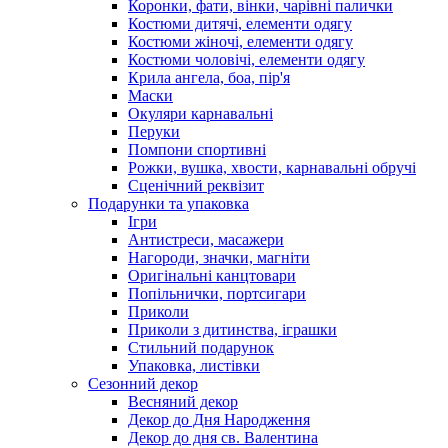
Коронки, фати, вінки, чарівні палички
Костюми дитячі, елементи одягу
Костюми жіночі, елементи одягу
Костюми чоловічі, елементи одягу
Крила ангела, боа, пір'я
Маски
Окуляри карнавальні
Перуки
Помпони спортивні
Рожки, вушка, хвости, карнавальні обручі
Сценічний реквізит
Подарунки та упаковка
Ігри
Антистреси, масажери
Нагороди, значки, магніти
Оригінальні канцтовари
Попільнички, портсигари
Приколи
Приколи з дитинства, іграшки
Стильний подарунок
Упаковка, листівки
Сезонний декор
Весняний декор
Декор до Дня Народження
Декор до дня св. Валентина