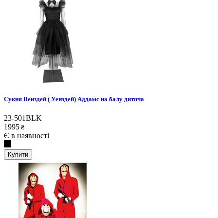
Сукня Венздей ( Уенздей) Аддамс на балу дитяча
23-501BLK
1995
₴
Є в наявності
Купити