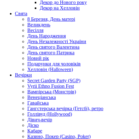
Декор до Нового року
Декор на Хелловін
Свята
8 Березня, День матері
Великдень
Весілля
День Народження
День Незалежності України
День святого Валентина
День святого Патрика
Новий рік
Подарунки для чоловіків
Хелловін (Halloween)
Вечірки
Secret Garden Party (SGP)
Vyrii Ethno Fusion Fest
Вампірська (Монстрів)
Венеціанська
Гавайська
Гангстерська вечірка (Гетсбі), ретро
Голлівуд (Hollywood)
Дівич-вечір
Діско
Кабаре
Казино, Покер (Casino, Poker)