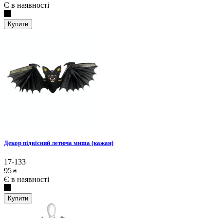
Є в наявності
Купити
Декор підвісний летюча миша (кажан)
17-133
95
₴
Є в наявності
Купити