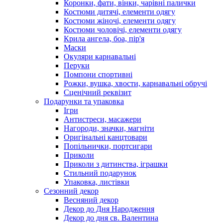
Коронки, фати, вінки, чарівні палички
Костюми дитячі, елементи одягу
Костюми жіночі, елементи одягу
Костюми чоловічі, елементи одягу
Крила ангела, боа, пір'я
Маски
Окуляри карнавальні
Перуки
Помпони спортивні
Рожки, вушка, хвости, карнавальні обручі
Сценічний реквізит
Подарунки та упаковка
Ігри
Антистреси, масажери
Нагороди, значки, магніти
Оригінальні канцтовари
Попільнички, портсигари
Приколи
Приколи з дитинства, іграшки
Стильний подарунок
Упаковка, листівки
Сезонний декор
Весняний декор
Декор до Дня Народження
Декор до дня св. Валентина