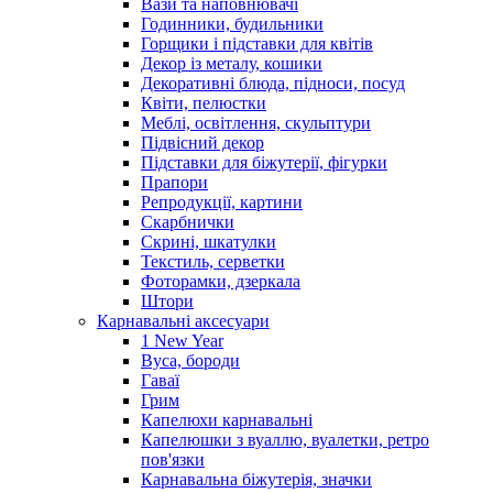
Вази та наповнювачі
Годинники, будильники
Горщики і підставки для квітів
Декор із металу, кошики
Декоративні блюда, підноси, посуд
Квіти, пелюстки
Меблі, освітлення, скульптури
Підвісний декор
Підставки для біжутерії, фігурки
Прапори
Репродукції, картини
Скарбнички
Скрині, шкатулки
Текстиль, серветки
Фоторамки, дзеркала
Штори
Карнавальні аксесуари
1 New Year
Вуса, бороди
Гаваї
Грим
Капелюхи карнавальні
Капелюшки з вуаллю, вуалетки, ретро
пов'язки
Карнавальна біжутерія, значки