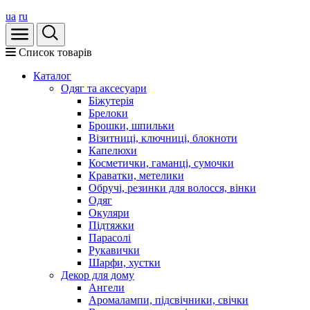
ua
ru
Список товарів
Каталог
Oдяг та аксесуари
Біжутерія
Брелоки
Брошки, шпильки
Візитниці, ключниці, блокноти
Капелюхи
Косметички, гаманці, сумочки
Краватки, метелики
Обручі, резинки для волосся, вінки
Одяг
Окуляри
Підтяжки
Парасолі
Рукавички
Шарфи, хустки
Декор для дому
Ангели
Аромалампи, підсвічники, свічки