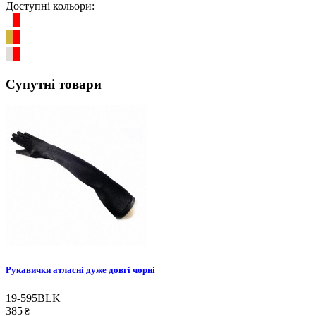
Доступні кольори:
Супутні товари
Рукавички атласні дуже довгі чорні
19-595BLK
385
₴