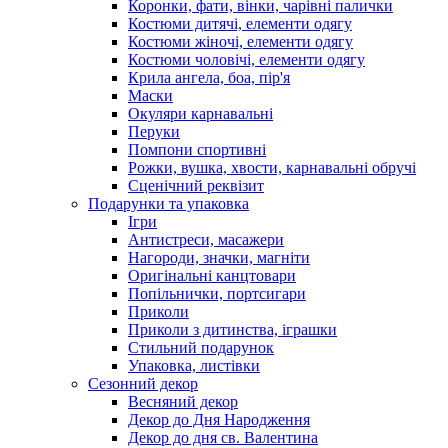
Коронки, фати, вінки, чарівні палички
Костюми дитячі, елементи одягу
Костюми жіночі, елементи одягу
Костюми чоловічі, елементи одягу
Крила ангела, боа, пір'я
Маски
Окуляри карнавальні
Перуки
Помпони спортивні
Рожки, вушка, хвости, карнавальні обручі
Сценічний реквізит
Подарунки та упаковка
Ігри
Антистреси, масажери
Нагороди, значки, магніти
Оригінальні канцтовари
Попільнички, портсигари
Приколи
Приколи з дитинства, іграшки
Стильний подарунок
Упаковка, листівки
Сезонний декор
Весняний декор
Декор до Дня Народження
Декор до дня св. Валентина