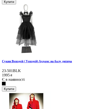
Купити
Сукня Венздей ( Уенздей) Аддамс на балу дитяча
23-501BLK
1995
₴
Є в наявності
Купити