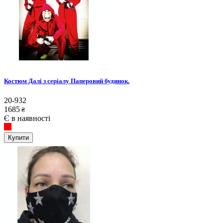
Костюм Далі з серіалу Паперовий будинок.
20-932
1685
₴
Є в наявності
Купити