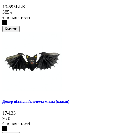
19-595BLK
385
₴
Є в наявності
Купити
Декор підвісний летюча миша (кажан)
17-133
95
₴
Є в наявності