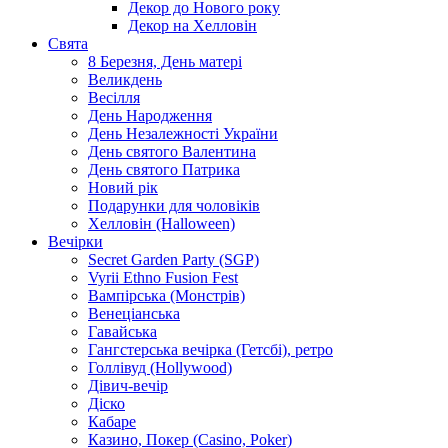
Декор до Нового року
Декор на Хелловін
Свята
8 Березня, День матері
Великдень
Весілля
День Народження
День Незалежності України
День святого Валентина
День святого Патрика
Новий рік
Подарунки для чоловіків
Хелловін (Halloween)
Вечірки
Secret Garden Party (SGP)
Vyrii Ethno Fusion Fest
Вампірська (Монстрів)
Венеціанська
Гавайська
Гангстерська вечірка (Гетсбі), ретро
Голлівуд (Hollywood)
Дівич-вечір
Діско
Кабаре
Казино, Покер (Casino, Poker)