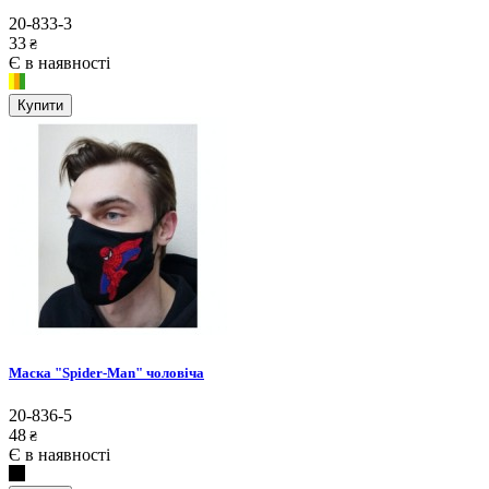
20-833-3
33
₴
Є в наявності
Купити
Маска "Spider-Man" чоловіча
20-836-5
48
₴
Є в наявності