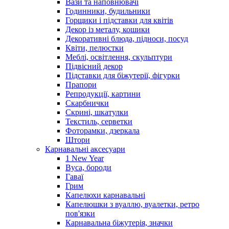
Вази та наповнювачі
Годинники, будильники
Горщики і підставки для квітів
Декор із металу, кошики
Декоративні блюда, підноси, посуд
Квіти, пелюстки
Меблі, освітлення, скульптури
Підвісний декор
Підставки для біжутерії, фігурки
Прапори
Репродукції, картини
Скарбнички
Скрині, шкатулки
Текстиль, серветки
Фоторамки, дзеркала
Штори
Карнавальні аксесуари
1 New Year
Вуса, бороди
Гаваї
Грим
Капелюхи карнавальні
Капелюшки з вуаллю, вуалетки, ретро
пов'язки
Карнавальна біжутерія, значки