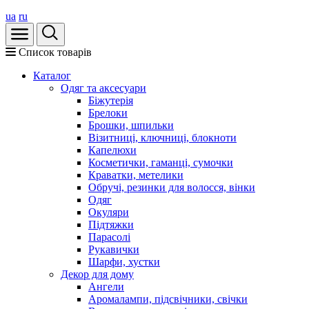
ua
ru
Список товарів
Каталог
Oдяг та аксесуари
Біжутерія
Брелоки
Брошки, шпильки
Візитниці, ключниці, блокноти
Капелюхи
Косметички, гаманці, сумочки
Краватки, метелики
Обручі, резинки для волосся, вінки
Одяг
Окуляри
Підтяжки
Парасолі
Рукавички
Шарфи, хустки
Декор для дому
Ангели
Аромалампи, підсвічники, свічки