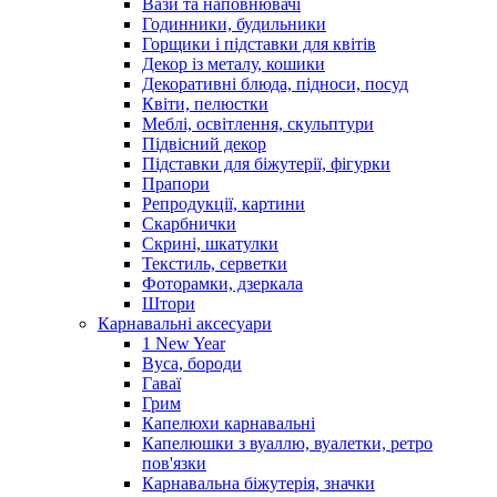
Вази та наповнювачі
Годинники, будильники
Горщики і підставки для квітів
Декор із металу, кошики
Декоративні блюда, підноси, посуд
Квіти, пелюстки
Меблі, освітлення, скульптури
Підвісний декор
Підставки для біжутерії, фігурки
Прапори
Репродукції, картини
Скарбнички
Скрині, шкатулки
Текстиль, серветки
Фоторамки, дзеркала
Штори
Карнавальні аксесуари
1 New Year
Вуса, бороди
Гаваї
Грим
Капелюхи карнавальні
Капелюшки з вуаллю, вуалетки, ретро
пов'язки
Карнавальна біжутерія, значки