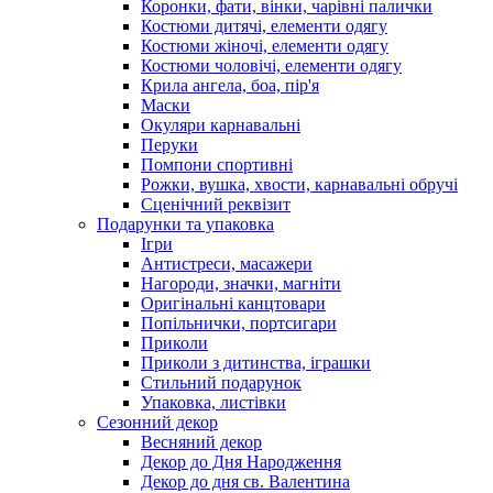
Коронки, фати, вінки, чарівні палички
Костюми дитячі, елементи одягу
Костюми жіночі, елементи одягу
Костюми чоловічі, елементи одягу
Крила ангела, боа, пір'я
Маски
Окуляри карнавальні
Перуки
Помпони спортивні
Рожки, вушка, хвости, карнавальні обручі
Сценічний реквізит
Подарунки та упаковка
Ігри
Антистреси, масажери
Нагороди, значки, магніти
Оригінальні канцтовари
Попільнички, портсигари
Приколи
Приколи з дитинства, іграшки
Стильний подарунок
Упаковка, листівки
Сезонний декор
Весняний декор
Декор до Дня Народження
Декор до дня св. Валентина