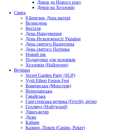
Декор до Нового року
Декор на Хелловін
Свята
8 Березня, День матері
Великдень
Весілля
День Народження
День Незалежності України
День святого Валентина
День святого Патрика
Новий рік
Подарунки для чоловіків
Хелловін (Halloween)
Вечірки
Secret Garden Party (SGP)
Vyrii Ethno Fusion Fest
Вампірська (Монстрів)
Венеціанська
Гавайська
Гангстерська вечірка (Гетсбі), ретро
Голлівуд (Hollywood)
Дівич-вечір
Діско
Кабаре
Казино, Покер (Casino, Poker)