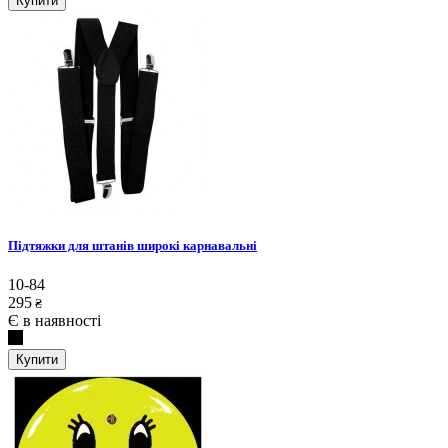
Купити
Підтяжки для штанів широкі карнавальні
10-84
295
₴
Є в наявності
Купити