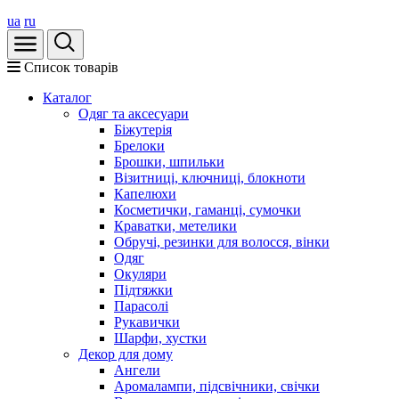
ua
ru
Список товарів
Каталог
Oдяг та аксесуари
Біжутерія
Брелоки
Брошки, шпильки
Візитниці, ключниці, блокноти
Капелюхи
Косметички, гаманці, сумочки
Краватки, метелики
Обручі, резинки для волосся, вінки
Одяг
Окуляри
Підтяжки
Парасолі
Рукавички
Шарфи, хустки
Декор для дому
Ангели
Аромалампи, підсвічники, свічки