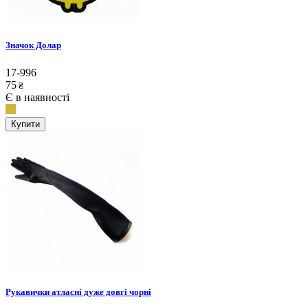
Значок Долар
17-996
75
₴
Є в наявності
Купити
Рукавички атласні дуже довгі чорні