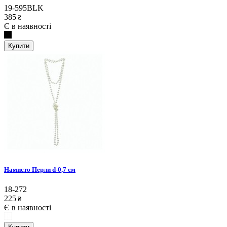
19-595BLK
385
₴
Є в наявності
Купити
Намисто Перли d-0,7 см
18-272
225
₴
Є в наявності