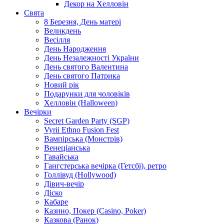
Декор на Хелловін
Свята
8 Березня, День матері
Великдень
Весілля
День Народження
День Незалежності України
День святого Валентина
День святого Патрика
Новий рік
Подарунки для чоловіків
Хелловін (Halloween)
Вечірки
Secret Garden Party (SGP)
Vyrii Ethno Fusion Fest
Вампірська (Монстрів)
Венеціанська
Гавайська
Гангстерська вечірка (Гетсбі), ретро
Голлівуд (Hollywood)
Дівич-вечір
Діско
Кабаре
Казино, Покер (Casino, Poker)
Казкова (Ранок)