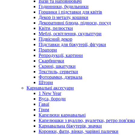
Вази та наповнювачі
Годинники, будильники
Горщики і підставки для квітів
Декор із металу, кошики
Декоративні блюда, підноси, посуд
Квіти, пелюстки
Меблі, освітлення, скульптури
Підвісний декор
Підставки для біжутерії, фігурки
Прапори
Репродукції, картини
Скарбнички
Скрині, шкатулки
Текстиль, серветки
Фоторамки, дзеркала
Штори
Карнавальні аксесуари
1 New Year
Вуса, бороди
Гаваї
Грим
Капелюхи карнавальні
Капелюшки з вуаллю, вуалетки, ретро пов'язк
Карнавальна біжутерія, значки
Коронки, фати, вінки, чарівні палички