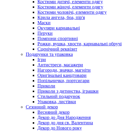
Костюми дитячі, елементи одягу
Костюми жіночі, елементи одягу
Костюми чоловічі, елементи одягу
Крила ангела, боа, пір'я
Маски
Окуляри карнавальні
Перуки
Помпони спортивні
Рожки, вушка, хвости, карнавальні обручі
Сценічний реквізит
Подарунки та упаковка
Ігри
Антистреси, масажери
Нагороди, значки, магніти
Оригінальні канцтовари
Попільнички, портсигари
Приколи
Приколи з дитинства, іграшки
Стильний подарунок
Упаковка, листівки
Сезонний декор
Весняний декор
Декор до Дня Народження
Декор до дня св. Валентина
Декор до Нового року