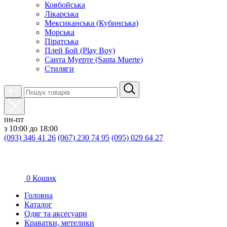
Ковбойська
Лікарська
Мексиканська (Кубинська)
Морська
Піратська
Плей Бой (Play Boy)
Санта Муерте (Santa Muerte)
Стиляги
пн-пт
з 10:00 до 18:00
(093) 346 41 26
(067) 230 74 95
(095) 029 64 27
0
Кошик
Головна
Каталог
Oдяг та аксесуари
Краватки, метелики