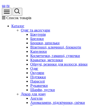
ua
ru
Список товарів
Каталог
Oдяг та аксесуари
Біжутерія
Брелоки
Брошки, шпильки
Візитниці, ключниці, блокноти
Капелюхи
Косметички, гаманці, сумочки
Краватки, метелики
Обручі, резинки для волосся, вінки
Одяг
Окуляри
Підтяжки
Парасолі
Рукавички
Шарфи, хустки
Декор для дому
Ангели
Аромалампи, підсвічники, свічки