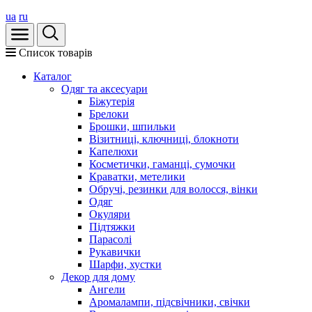
ua
ru
Список товарів
Каталог
Oдяг та аксесуари
Біжутерія
Брелоки
Брошки, шпильки
Візитниці, ключниці, блокноти
Капелюхи
Косметички, гаманці, сумочки
Краватки, метелики
Обручі, резинки для волосся, вінки
Одяг
Окуляри
Підтяжки
Парасолі
Рукавички
Шарфи, хустки
Декор для дому
Ангели
Аромалампи, підсвічники, свічки