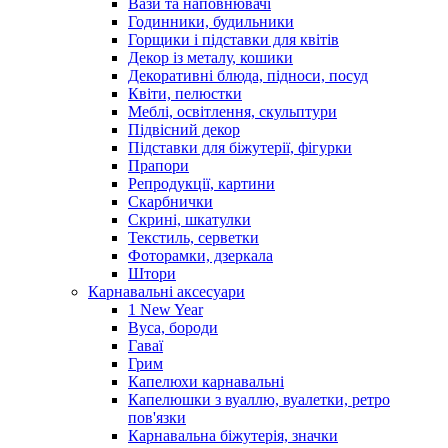
Вази та наповнювачі
Годинники, будильники
Горщики і підставки для квітів
Декор із металу, кошики
Декоративні блюда, підноси, посуд
Квіти, пелюстки
Меблі, освітлення, скульптури
Підвісний декор
Підставки для біжутерії, фігурки
Прапори
Репродукції, картини
Скарбнички
Скрині, шкатулки
Текстиль, серветки
Фоторамки, дзеркала
Штори
Карнавальні аксесуари
1 New Year
Вуса, бороди
Гаваї
Грим
Капелюхи карнавальні
Капелюшки з вуаллю, вуалетки, ретро
пов'язки
Карнавальна біжутерія, значки