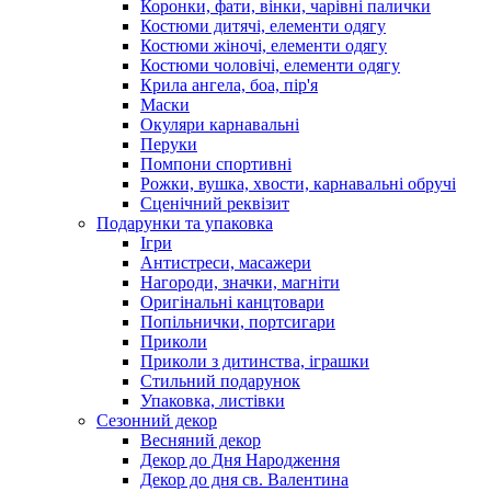
Коронки, фати, вінки, чарівні палички
Костюми дитячі, елементи одягу
Костюми жіночі, елементи одягу
Костюми чоловічі, елементи одягу
Крила ангела, боа, пір'я
Маски
Окуляри карнавальні
Перуки
Помпони спортивні
Рожки, вушка, хвости, карнавальні обручі
Сценічний реквізит
Подарунки та упаковка
Ігри
Антистреси, масажери
Нагороди, значки, магніти
Оригінальні канцтовари
Попільнички, портсигари
Приколи
Приколи з дитинства, іграшки
Стильний подарунок
Упаковка, листівки
Сезонний декор
Весняний декор
Декор до Дня Народження
Декор до дня св. Валентина