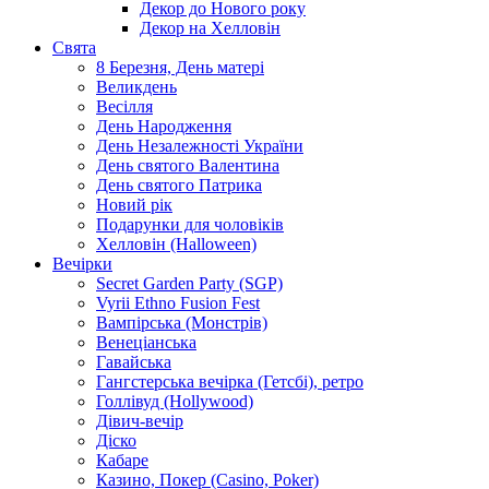
Декор до Нового року
Декор на Хелловін
Свята
8 Березня, День матері
Великдень
Весілля
День Народження
День Незалежності України
День святого Валентина
День святого Патрика
Новий рік
Подарунки для чоловіків
Хелловін (Halloween)
Вечірки
Secret Garden Party (SGP)
Vyrii Ethno Fusion Fest
Вампірська (Монстрів)
Венеціанська
Гавайська
Гангстерська вечірка (Гетсбі), ретро
Голлівуд (Hollywood)
Дівич-вечір
Діско
Кабаре
Казино, Покер (Casino, Poker)