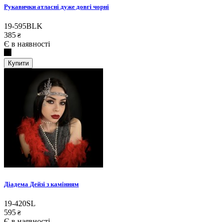
Рукавички атласні дуже довгі чорні
19-595BLK
385
₴
Є в наявності
Купити
Діадема Дейзі з камінням
19-420SL
595
₴
Є в наявності