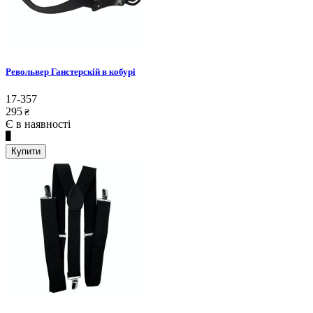
Револьвер Ганстерскій в кобурі
17-357
295
₴
Є в наявності
Купити