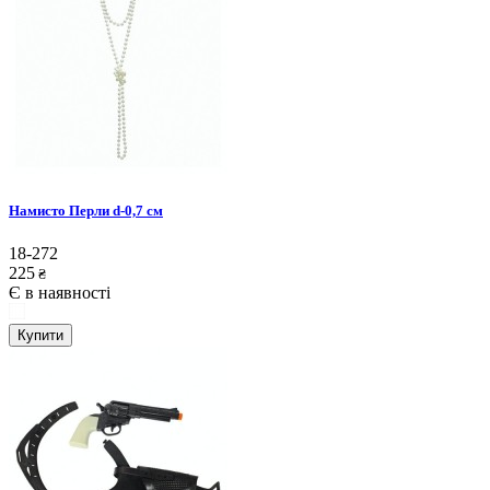
Намисто Перли d-0,7 см
18-272
225
₴
Є в наявності
Купити