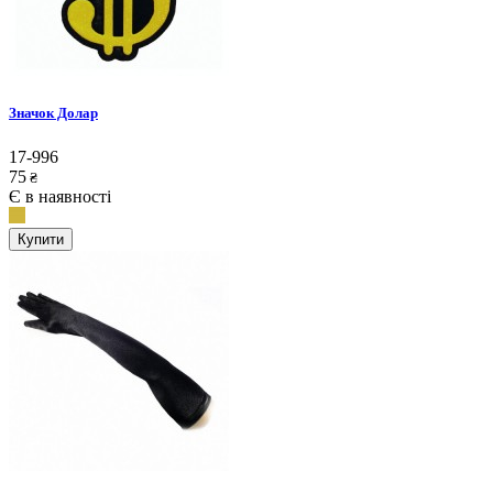
Значок Долар
17-996
75
₴
Є в наявності
Купити