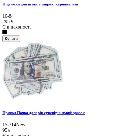
Підтяжки для штанів широкі карнавальні
10-84
295
₴
Є в наявності
Купити
Прикол Пачка доларів сувенірні новий зразок
15-714New
95
₴
Є в наявності