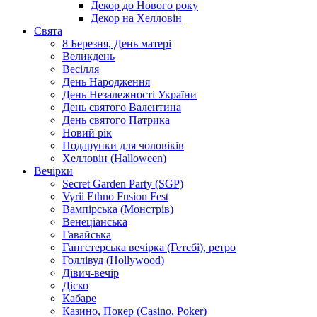
Декор до Нового року
Декор на Хелловін
Свята
8 Березня, День матері
Великдень
Весілля
День Народження
День Незалежності України
День святого Валентина
День святого Патрика
Новий рік
Подарунки для чоловіків
Хелловін (Halloween)
Вечірки
Secret Garden Party (SGP)
Vyrii Ethno Fusion Fest
Вампірська (Монстрів)
Венеціанська
Гавайська
Гангстерська вечірка (Гетсбі), ретро
Голлівуд (Hollywood)
Дівич-вечір
Діско
Кабаре
Казино, Покер (Casino, Poker)