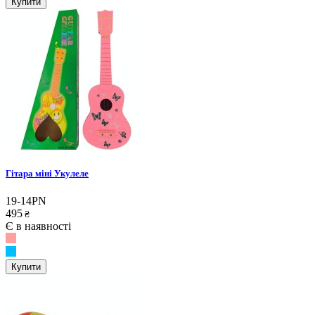
Купити
Гітара міні Укулеле
19-14PN
495
₴
Є в наявності
Купити