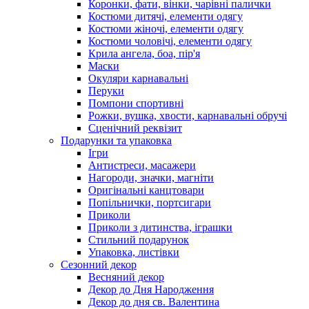
Коронки, фати, вінки, чарівні палички
Костюми дитячі, елементи одягу
Костюми жіночі, елементи одягу
Костюми чоловічі, елементи одягу
Крила ангела, боа, пір'я
Маски
Окуляри карнавальні
Перуки
Помпони спортивні
Рожки, вушка, хвости, карнавальні обручі
Сценічний реквізит
Подарунки та упаковка
Ігри
Антистреси, масажери
Нагороди, значки, магніти
Оригінальні канцтовари
Попільнички, портсигари
Приколи
Приколи з дитинства, іграшки
Стильний подарунок
Упаковка, листівки
Сезонний декор
Весняний декор
Декор до Дня Народження
Декор до дня св. Валентина