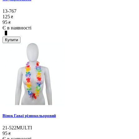
13-767
125
₴
95
₴
Є в наявності
Купити
Вінок Гаваї різнокольоровий
21-522MULTI
95
₴
Є в наявності