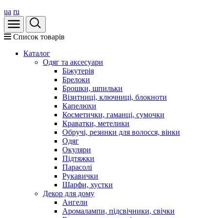
ua
ru
Список товарів
Каталог
Oдяг та аксесуари
Біжутерія
Брелоки
Брошки, шпильки
Візитниці, ключниці, блокноти
Капелюхи
Косметички, гаманці, сумочки
Краватки, метелики
Обручі, резинки для волосся, вінки
Одяг
Окуляри
Підтяжки
Парасолі
Рукавички
Шарфи, хустки
Декор для дому
Ангели
Аромалампи, підсвічники, свічки