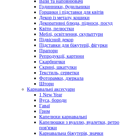
Вази та наповнювачі
Годинники, будильники
Горщики і підставки для квітів
Декор із металу, кошики
Декоративні блюда, підноси, посуд
Квіти, пелюстки
Меблі, освітлення, скульптури
Підвісний декор
Підставки для біжутерії, фігурки
Прапори
Репродукції, картини
Скарбнички
Скрині, шкатулки
Текстиль, серветки
Фоторамки, дзеркала
Штори
Карнавальні аксесуари
1 New Year
Вуса, бороди
Гаваї
Грим
Капелюхи карнавальні
Капелюшки з вуаллю, вуалетки, ретро
пов'язки
Карнавальна біжутерія, значки