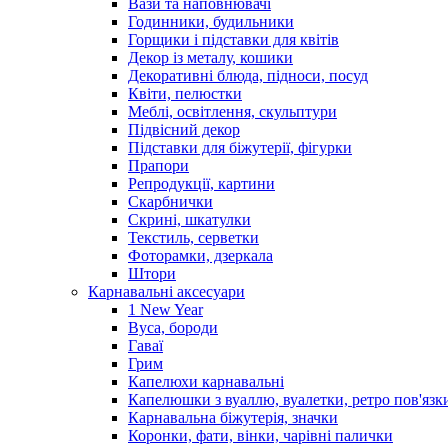
Вази та наповнювачі
Годинники, будильники
Горщики і підставки для квітів
Декор із металу, кошики
Декоративні блюда, підноси, посуд
Квіти, пелюстки
Меблі, освітлення, скульптури
Підвісний декор
Підставки для біжутерії, фігурки
Прапори
Репродукції, картини
Скарбнички
Скрині, шкатулки
Текстиль, серветки
Фоторамки, дзеркала
Штори
Карнавальні аксесуари
1 New Year
Вуса, бороди
Гаваї
Грим
Капелюхи карнавальні
Капелюшки з вуаллю, вуалетки, ретро пов'язк
Карнавальна біжутерія, значки
Коронки, фати, вінки, чарівні палички