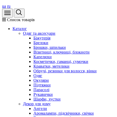
ua
ru
Список товарів
Каталог
Oдяг та аксесуари
Біжутерія
Брелоки
Брошки, шпильки
Візитниці, ключниці, блокноти
Капелюхи
Косметички, гаманці, сумочки
Краватки, метелики
Обручі, резинки для волосся, вінки
Одяг
Окуляри
Підтяжки
Парасолі
Рукавички
Шарфи, хустки
Декор для дому
Ангели
Аромалампи, підсвічники, свічки