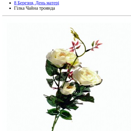
8 Березня, День матері
Гілка Чайна троянда