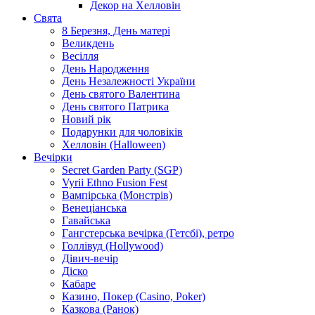
Декор на Хелловін
Свята
8 Березня, День матері
Великдень
Весілля
День Народження
День Незалежності України
День святого Валентина
День святого Патрика
Новий рік
Подарунки для чоловіків
Хелловін (Halloween)
Вечірки
Secret Garden Party (SGP)
Vyrii Ethno Fusion Fest
Вампірська (Монстрів)
Венеціанська
Гавайська
Гангстерська вечірка (Гетсбі), ретро
Голлівуд (Hollywood)
Дівич-вечір
Діско
Кабаре
Казино, Покер (Casino, Poker)
Казкова (Ранок)