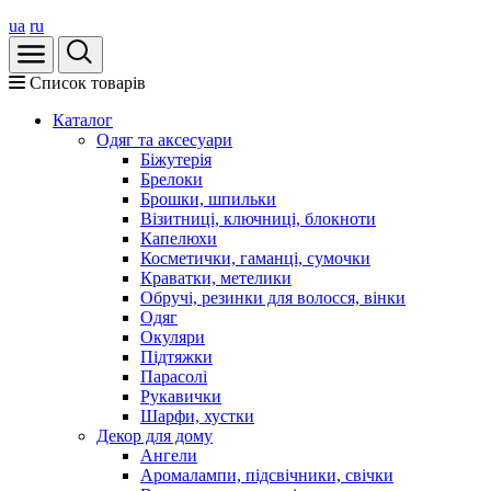
ua
ru
Список товарів
Каталог
Oдяг та аксесуари
Біжутерія
Брелоки
Брошки, шпильки
Візитниці, ключниці, блокноти
Капелюхи
Косметички, гаманці, сумочки
Краватки, метелики
Обручі, резинки для волосся, вінки
Одяг
Окуляри
Підтяжки
Парасолі
Рукавички
Шарфи, хустки
Декор для дому
Ангели
Аромалампи, підсвічники, свічки