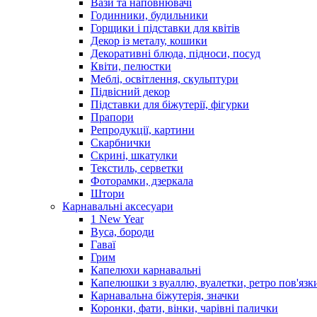
Вази та наповнювачі
Годинники, будильники
Горщики і підставки для квітів
Декор із металу, кошики
Декоративні блюда, підноси, посуд
Квіти, пелюстки
Меблі, освітлення, скульптури
Підвісний декор
Підставки для біжутерії, фігурки
Прапори
Репродукції, картини
Скарбнички
Скрині, шкатулки
Текстиль, серветки
Фоторамки, дзеркала
Штори
Карнавальні аксесуари
1 New Year
Вуса, бороди
Гаваї
Грим
Капелюхи карнавальні
Капелюшки з вуаллю, вуалетки, ретро пов'язк
Карнавальна біжутерія, значки
Коронки, фати, вінки, чарівні палички