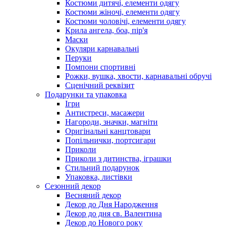
Костюми дитячі, елементи одягу
Костюми жіночі, елементи одягу
Костюми чоловічі, елементи одягу
Крила ангела, боа, пір'я
Маски
Окуляри карнавальні
Перуки
Помпони спортивні
Рожки, вушка, хвости, карнавальні обручі
Сценічний реквізит
Подарунки та упаковка
Ігри
Антистреси, масажери
Нагороди, значки, магніти
Оригінальні канцтовари
Попільнички, портсигари
Приколи
Приколи з дитинства, іграшки
Стильний подарунок
Упаковка, листівки
Сезонний декор
Весняний декор
Декор до Дня Народження
Декор до дня св. Валентина
Декор до Нового року