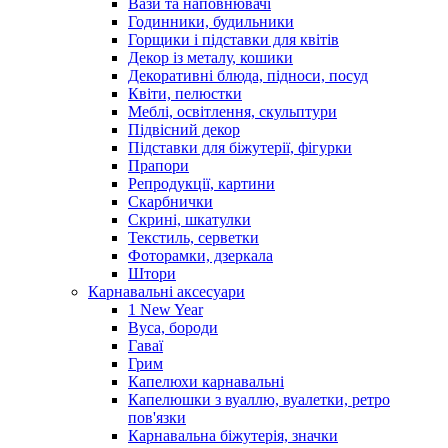
Вази та наповнювачі
Годинники, будильники
Горщики і підставки для квітів
Декор із металу, кошики
Декоративні блюда, підноси, посуд
Квіти, пелюстки
Меблі, освітлення, скульптури
Підвісний декор
Підставки для біжутерії, фігурки
Прапори
Репродукції, картини
Скарбнички
Скрині, шкатулки
Текстиль, серветки
Фоторамки, дзеркала
Штори
Карнавальні аксесуари
1 New Year
Вуса, бороди
Гаваї
Грим
Капелюхи карнавальні
Капелюшки з вуаллю, вуалетки, ретро
пов'язки
Карнавальна біжутерія, значки