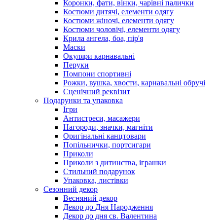
Коронки, фати, вінки, чарівні палички
Костюми дитячі, елементи одягу
Костюми жіночі, елементи одягу
Костюми чоловічі, елементи одягу
Крила ангела, боа, пір'я
Маски
Окуляри карнавальні
Перуки
Помпони спортивні
Рожки, вушка, хвости, карнавальні обручі
Сценічний реквізит
Подарунки та упаковка
Ігри
Антистреси, масажери
Нагороди, значки, магніти
Оригінальні канцтовари
Попільнички, портсигари
Приколи
Приколи з дитинства, іграшки
Стильний подарунок
Упаковка, листівки
Сезонний декор
Весняний декор
Декор до Дня Народження
Декор до дня св. Валентина