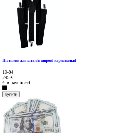
Підтяжки для штанів широкі карнавальні
10-84
295
₴
Є в наявності
Купити