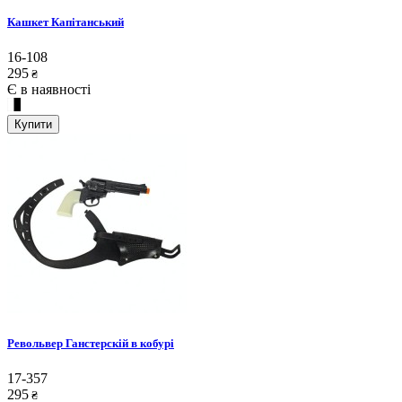
Кашкет Капітанський
16-108
295
₴
Є в наявності
Купити
Револьвер Ганстерскій в кобурі
17-357
295
₴