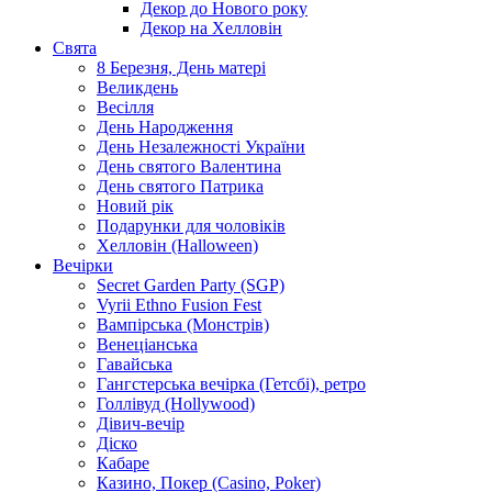
Декор до Нового року
Декор на Хелловін
Свята
8 Березня, День матері
Великдень
Весілля
День Народження
День Незалежності України
День святого Валентина
День святого Патрика
Новий рік
Подарунки для чоловіків
Хелловін (Halloween)
Вечірки
Secret Garden Party (SGP)
Vyrii Ethno Fusion Fest
Вампірська (Монстрів)
Венеціанська
Гавайська
Гангстерська вечірка (Гетсбі), ретро
Голлівуд (Hollywood)
Дівич-вечір
Діско
Кабаре
Казино, Покер (Casino, Poker)