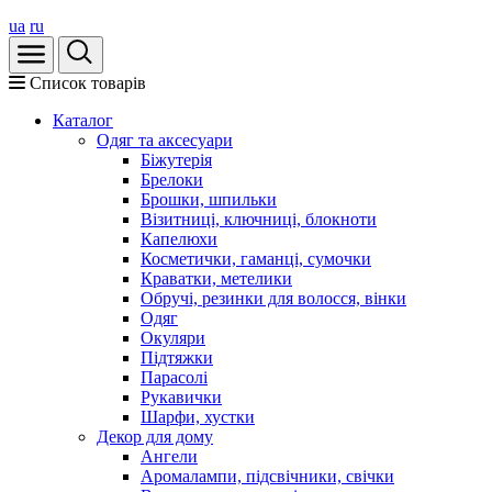
ua
ru
Список товарів
Каталог
Oдяг та аксесуари
Біжутерія
Брелоки
Брошки, шпильки
Візитниці, ключниці, блокноти
Капелюхи
Косметички, гаманці, сумочки
Краватки, метелики
Обручі, резинки для волосся, вінки
Одяг
Окуляри
Підтяжки
Парасолі
Рукавички
Шарфи, хустки
Декор для дому
Ангели
Аромалампи, підсвічники, свічки