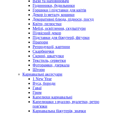
Вази та наповнювачі
Годинники, будильники
Горщики і підставки для квітів
Декор із металу, кошики
Декоративні блюда, підноси, посуд
Квіти, пелюстки
Меблі, освітлення, скульптури
Підвісний декор
Підставки для біжутерії, фігурки
Прапори
Репродукції, картини
Скарбнички
Скрині, шкатулки
Текстиль, серветки
Фоторамки, дзеркала
Штори
Карнавальні аксесуари
1 New Year
Вуса, бороди
Гаваї
Грим
Капелюхи карнавальні
Капелюшки з вуаллю, вуалетки, ретро
пов'язки
Карнавальна біжутерія, значки