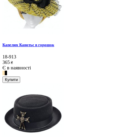
Капелюх Канотьє в горошок
18-913
365
₴
Є в наявності
Купити