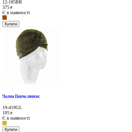
12-185BR
375
₴
Є в наявності
Купити
Чалма Парча люрекс
19-419GL
195
₴
Є в наявності
Купити