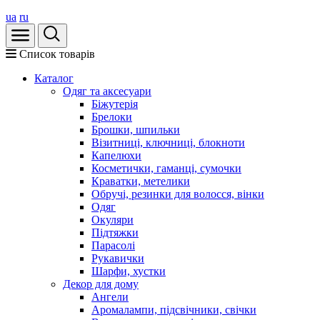
ua
ru
Список товарів
Каталог
Oдяг та аксесуари
Біжутерія
Брелоки
Брошки, шпильки
Візитниці, ключниці, блокноти
Капелюхи
Косметички, гаманці, сумочки
Краватки, метелики
Обручі, резинки для волосся, вінки
Одяг
Окуляри
Підтяжки
Парасолі
Рукавички
Шарфи, хустки
Декор для дому
Ангели
Аромалампи, підсвічники, свічки