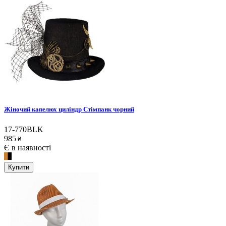
Жіночий капелюх циліндр Стімпанк чорний
17-770BLK
985
₴
Є в наявності
Купити