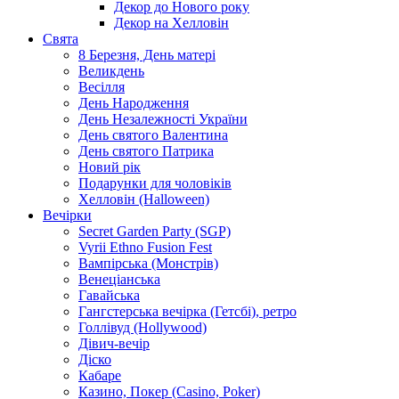
Декор до Нового року
Декор на Хелловін
Свята
8 Березня, День матері
Великдень
Весілля
День Народження
День Незалежності України
День святого Валентина
День святого Патрика
Новий рік
Подарунки для чоловіків
Хелловін (Halloween)
Вечірки
Secret Garden Party (SGP)
Vyrii Ethno Fusion Fest
Вампірська (Монстрів)
Венеціанська
Гавайська
Гангстерська вечірка (Гетсбі), ретро
Голлівуд (Hollywood)
Дівич-вечір
Діско
Кабаре
Казино, Покер (Casino, Poker)