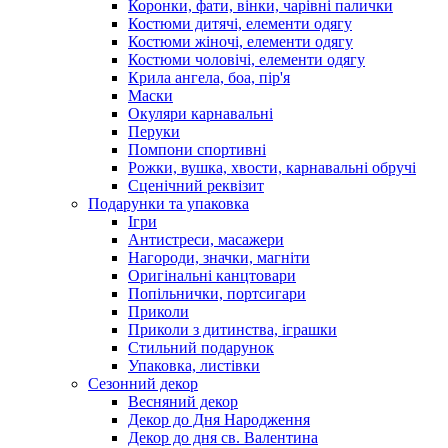
Коронки, фати, вінки, чарівні палички
Костюми дитячі, елементи одягу
Костюми жіночі, елементи одягу
Костюми чоловічі, елементи одягу
Крила ангела, боа, пір'я
Маски
Окуляри карнавальні
Перуки
Помпони спортивні
Рожки, вушка, хвости, карнавальні обручі
Сценічний реквізит
Подарунки та упаковка
Ігри
Антистреси, масажери
Нагороди, значки, магніти
Оригінальні канцтовари
Попільнички, портсигари
Приколи
Приколи з дитинства, іграшки
Стильний подарунок
Упаковка, листівки
Сезонний декор
Весняний декор
Декор до Дня Народження
Декор до дня св. Валентина