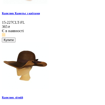
Капелюх Канотьє з квітами
15-227CLT-FL
365
₴
Є в наявності
Купити
Капелюх літній