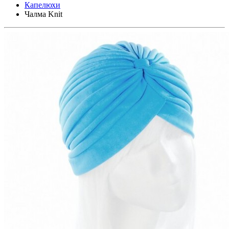
Капелюхи
Чалма Knit