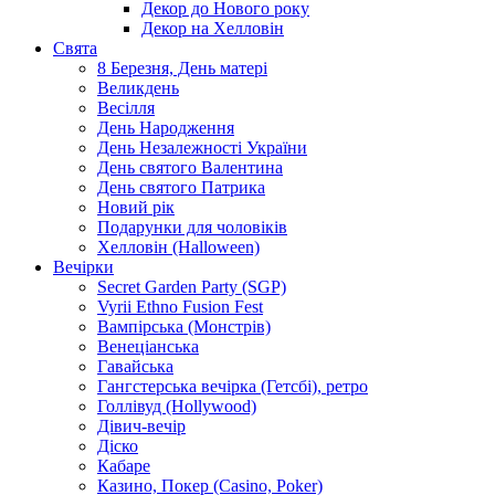
Декор до Нового року
Декор на Хелловін
Свята
8 Березня, День матері
Великдень
Весілля
День Народження
День Незалежності України
День святого Валентина
День святого Патрика
Новий рік
Подарунки для чоловіків
Хелловін (Halloween)
Вечірки
Secret Garden Party (SGP)
Vyrii Ethno Fusion Fest
Вампірська (Монстрів)
Венеціанська
Гавайська
Гангстерська вечірка (Гетсбі), ретро
Голлівуд (Hollywood)
Дівич-вечір
Діско
Кабаре
Казино, Покер (Casino, Poker)