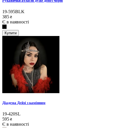
Рукавички атласні дуже довгі чорні
19-595BLK
385
₴
Є в наявності
Купити
Діадема Дейзі з камінням
19-420SL
595
₴
Є в наявності