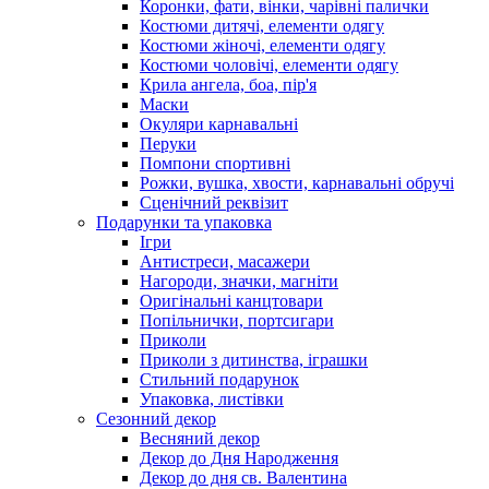
Коронки, фати, вінки, чарівні палички
Костюми дитячі, елементи одягу
Костюми жіночі, елементи одягу
Костюми чоловічі, елементи одягу
Крила ангела, боа, пір'я
Маски
Окуляри карнавальні
Перуки
Помпони спортивні
Рожки, вушка, хвости, карнавальні обручі
Сценічний реквізит
Подарунки та упаковка
Ігри
Антистреси, масажери
Нагороди, значки, магніти
Оригінальні канцтовари
Попільнички, портсигари
Приколи
Приколи з дитинства, іграшки
Стильний подарунок
Упаковка, листівки
Сезонний декор
Весняний декор
Декор до Дня Народження
Декор до дня св. Валентина