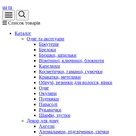
ua
ru
Список товарів
Каталог
Oдяг та аксесуари
Біжутерія
Брелоки
Брошки, шпильки
Візитниці, ключниці, блокноти
Капелюхи
Косметички, гаманці, сумочки
Краватки, метелики
Обручі, резинки для волосся, вінки
Одяг
Окуляри
Підтяжки
Парасолі
Рукавички
Шарфи, хустки
Декор для дому
Ангели
Аромалампи, підсвічники, свічки