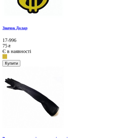
Значок Долар
17-996
75
₴
Є в наявності
Купити