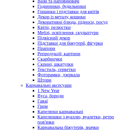
Вази та наповнювачі
Годинники, будильники
Горщики і підставки для квітів
Декор із металу, кошики
Декоративні блюда, підноси, посуд
Квіти, пелюстки
Меблі, освітлення, скульптури
Підвісний декор
Підставки для біжутерії, фігурки
Прапори
Репродукції, картини
Скарбнички
Скрині, шкатулки
Текстиль, серветки
Фоторамки, дзеркала
Штори
Карнавальні аксесуари
1 New Year
Вуса, бороди
Гаваї
Грим
Капелюхи карнавальні
Капелюшки з вуаллю, вуалетки, ретро
пов'язки
Карнавальна біжутерія, значки