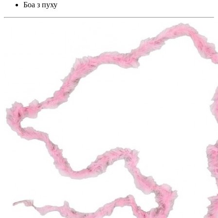
Боа з пуху