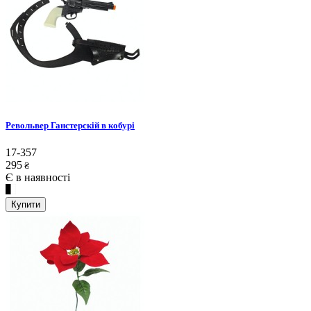
Револьвер Ганстерскій в кобурі
17-357
295
₴
Є в наявності
Купити