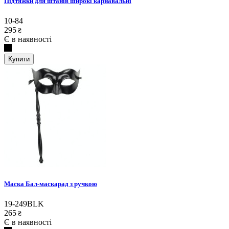
Підтяжки для штанів широкі карнавальні
10-84
295
₴
Є в наявності
Купити
Маска Бал-маскарад з ручкою
19-249BLK
265
₴
Є в наявності