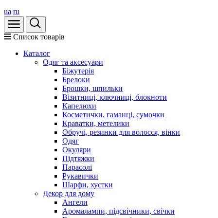
ua
ru
Список товарів
Каталог
Oдяг та аксесуари
Біжутерія
Брелоки
Брошки, шпильки
Візитниці, ключниці, блокноти
Капелюхи
Косметички, гаманці, сумочки
Краватки, метелики
Обручі, резинки для волосся, вінки
Одяг
Окуляри
Підтяжки
Парасолі
Рукавички
Шарфи, хустки
Декор для дому
Ангели
Аромалампи, підсвічники, свічки