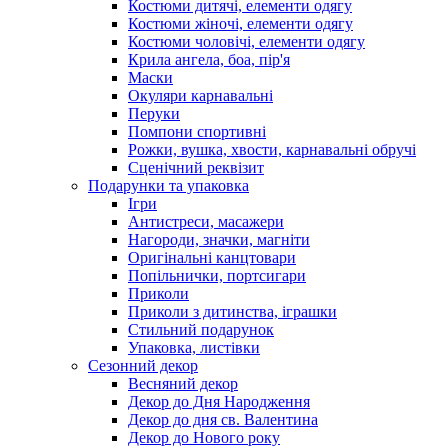
Костюми дитячі, елементи одягу
Костюми жіночі, елементи одягу
Костюми чоловічі, елементи одягу
Крила ангела, боа, пір'я
Маски
Окуляри карнавальні
Перуки
Помпони спортивні
Рожки, вушка, хвости, карнавальні обручі
Сценічний реквізит
Подарунки та упаковка
Ігри
Антистреси, масажери
Нагороди, значки, магніти
Оригінальні канцтовари
Попільнички, портсигари
Приколи
Приколи з дитинства, іграшки
Стильний подарунок
Упаковка, листівки
Сезонний декор
Весняний декор
Декор до Дня Народження
Декор до дня св. Валентина
Декор до Нового року