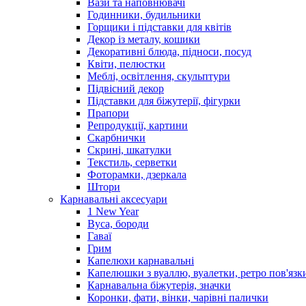
Вази та наповнювачі
Годинники, будильники
Горщики і підставки для квітів
Декор із металу, кошики
Декоративні блюда, підноси, посуд
Квіти, пелюстки
Меблі, освітлення, скульптури
Підвісний декор
Підставки для біжутерії, фігурки
Прапори
Репродукції, картини
Скарбнички
Скрині, шкатулки
Текстиль, серветки
Фоторамки, дзеркала
Штори
Карнавальні аксесуари
1 New Year
Вуса, бороди
Гаваї
Грим
Капелюхи карнавальні
Капелюшки з вуаллю, вуалетки, ретро пов'язк
Карнавальна біжутерія, значки
Коронки, фати, вінки, чарівні палички