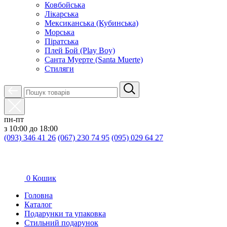
Ковбойська
Лікарська
Мексиканська (Кубинська)
Морська
Піратська
Плей Бой (Play Boy)
Санта Муерте (Santa Muerte)
Стиляги
пн-пт
з 10:00 до 18:00
(093) 346 41 26
(067) 230 74 95
(095) 029 64 27
0
Кошик
Головна
Каталог
Подарунки та упаковка
Стильний подарунок