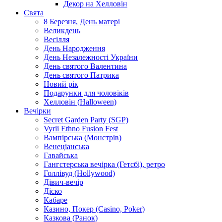
Декор на Хелловін
Свята
8 Березня, День матері
Великдень
Весілля
День Народження
День Незалежності України
День святого Валентина
День святого Патрика
Новий рік
Подарунки для чоловіків
Хелловін (Halloween)
Вечірки
Secret Garden Party (SGP)
Vyrii Ethno Fusion Fest
Вампірська (Монстрів)
Венеціанська
Гавайська
Гангстерська вечірка (Гетсбі), ретро
Голлівуд (Hollywood)
Дівич-вечір
Діско
Кабаре
Казино, Покер (Casino, Poker)
Казкова (Ранок)