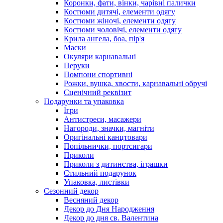
Коронки, фати, вінки, чарівні палички
Костюми дитячі, елементи одягу
Костюми жіночі, елементи одягу
Костюми чоловічі, елементи одягу
Крила ангела, боа, пір'я
Маски
Окуляри карнавальні
Перуки
Помпони спортивні
Рожки, вушка, хвости, карнавальні обручі
Сценічний реквізит
Подарунки та упаковка
Ігри
Антистреси, масажери
Нагороди, значки, магніти
Оригінальні канцтовари
Попільнички, портсигари
Приколи
Приколи з дитинства, іграшки
Стильний подарунок
Упаковка, листівки
Сезонний декор
Весняний декор
Декор до Дня Народження
Декор до дня св. Валентина