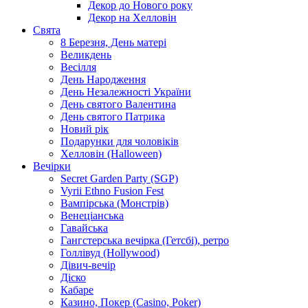
Декор до Нового року
Декор на Хелловін
Свята
8 Березня, День матері
Великдень
Весілля
День Народження
День Незалежності України
День святого Валентина
День святого Патрика
Новий рік
Подарунки для чоловіків
Хелловін (Halloween)
Вечірки
Secret Garden Party (SGP)
Vyrii Ethno Fusion Fest
Вампірська (Монстрів)
Венеціанська
Гавайська
Гангстерська вечірка (Гетсбі), ретро
Голлівуд (Hollywood)
Дівич-вечір
Діско
Кабаре
Казино, Покер (Casino, Poker)