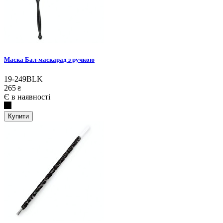
Маска Бал-маскарад з ручкою
19-249BLK
265
₴
Є в наявності
Купити