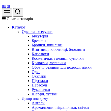
ua
ru
Список товарів
Каталог
Oдяг та аксесуари
Біжутерія
Брелоки
Брошки, шпильки
Візитниці, ключниці, блокноти
Капелюхи
Косметички, гаманці, сумочки
Краватки, метелики
Обручі, резинки для волосся, вінки
Одяг
Окуляри
Підтяжки
Парасолі
Рукавички
Шарфи, хустки
Декор для дому
Ангели
Аромалампи, підсвічники, свічки