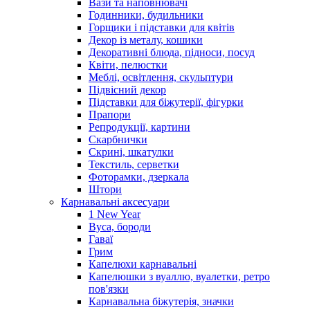
Вази та наповнювачі
Годинники, будильники
Горщики і підставки для квітів
Декор із металу, кошики
Декоративні блюда, підноси, посуд
Квіти, пелюстки
Меблі, освітлення, скульптури
Підвісний декор
Підставки для біжутерії, фігурки
Прапори
Репродукції, картини
Скарбнички
Скрині, шкатулки
Текстиль, серветки
Фоторамки, дзеркала
Штори
Карнавальні аксесуари
1 New Year
Вуса, бороди
Гаваї
Грим
Капелюхи карнавальні
Капелюшки з вуаллю, вуалетки, ретро
пов'язки
Карнавальна біжутерія, значки