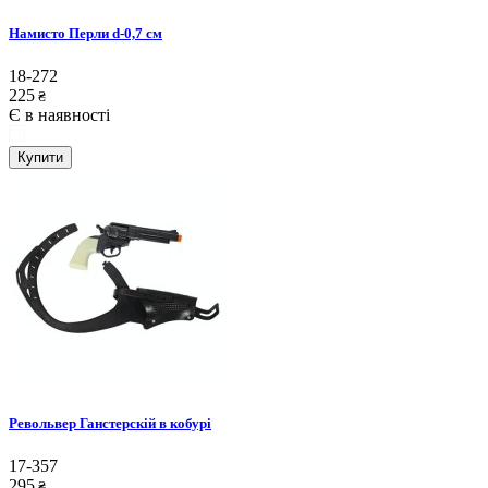
Намисто Перли d-0,7 см
18-272
225
₴
Є в наявності
Купити
Револьвер Ганстерскій в кобурі
17-357
295
₴