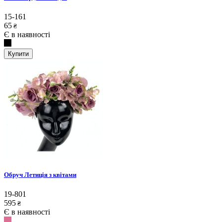
15-161
65
₴
Є в наявності
Купити
Обруч Летиція з квітами
19-801
595
₴
Є в наявності