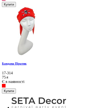
Купити
Бандана Піратик
17-314
75
₴
Є в наявності
Купити