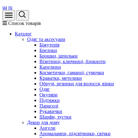
ua
ru
Список товарів
Каталог
Oдяг та аксесуари
Біжутерія
Брелоки
Брошки, шпильки
Візитниці, ключниці, блокноти
Капелюхи
Косметички, гаманці, сумочки
Краватки, метелики
Обручі, резинки для волосся, вінки
Одяг
Окуляри
Підтяжки
Парасолі
Рукавички
Шарфи, хустки
Декор для дому
Ангели
Аромалампи, підсвічники, свічки