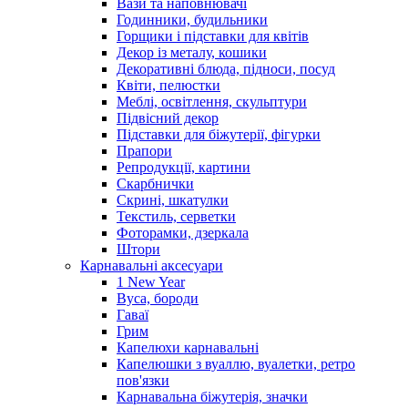
Вази та наповнювачі
Годинники, будильники
Горщики і підставки для квітів
Декор із металу, кошики
Декоративні блюда, підноси, посуд
Квіти, пелюстки
Меблі, освітлення, скульптури
Підвісний декор
Підставки для біжутерії, фігурки
Прапори
Репродукції, картини
Скарбнички
Скрині, шкатулки
Текстиль, серветки
Фоторамки, дзеркала
Штори
Карнавальні аксесуари
1 New Year
Вуса, бороди
Гаваї
Грим
Капелюхи карнавальні
Капелюшки з вуаллю, вуалетки, ретро
пов'язки
Карнавальна біжутерія, значки