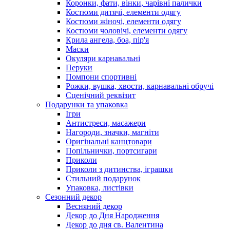
Коронки, фати, вінки, чарівні палички
Костюми дитячі, елементи одягу
Костюми жіночі, елементи одягу
Костюми чоловічі, елементи одягу
Крила ангела, боа, пір'я
Маски
Окуляри карнавальні
Перуки
Помпони спортивні
Рожки, вушка, хвости, карнавальні обручі
Сценічний реквізит
Подарунки та упаковка
Ігри
Антистреси, масажери
Нагороди, значки, магніти
Оригінальні канцтовари
Попільнички, портсигари
Приколи
Приколи з дитинства, іграшки
Стильний подарунок
Упаковка, листівки
Сезонний декор
Весняний декор
Декор до Дня Народження
Декор до дня св. Валентина