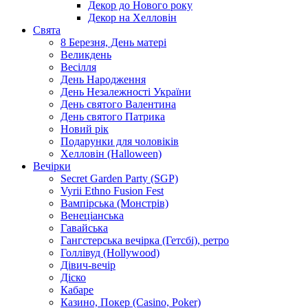
Декор до Нового року
Декор на Хелловін
Свята
8 Березня, День матері
Великдень
Весілля
День Народження
День Незалежності України
День святого Валентина
День святого Патрика
Новий рік
Подарунки для чоловіків
Хелловін (Halloween)
Вечірки
Secret Garden Party (SGP)
Vyrii Ethno Fusion Fest
Вампірська (Монстрів)
Венеціанська
Гавайська
Гангстерська вечірка (Гетсбі), ретро
Голлівуд (Hollywood)
Дівич-вечір
Діско
Кабаре
Казино, Покер (Casino, Poker)