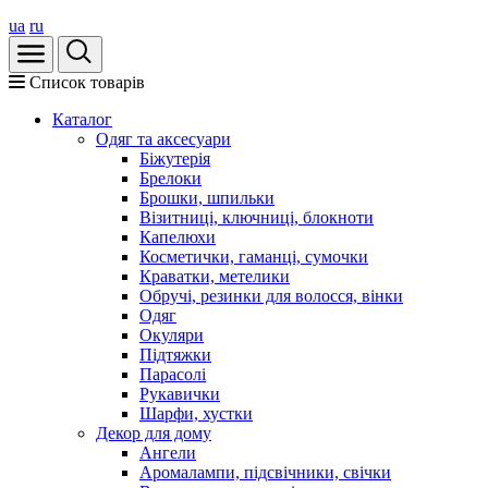
ua
ru
Список товарів
Каталог
Oдяг та аксесуари
Біжутерія
Брелоки
Брошки, шпильки
Візитниці, ключниці, блокноти
Капелюхи
Косметички, гаманці, сумочки
Краватки, метелики
Обручі, резинки для волосся, вінки
Одяг
Окуляри
Підтяжки
Парасолі
Рукавички
Шарфи, хустки
Декор для дому
Ангели
Аромалампи, підсвічники, свічки