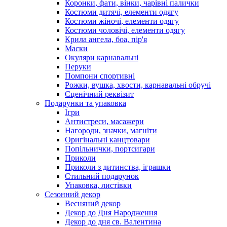
Коронки, фати, вінки, чарівні палички
Костюми дитячі, елементи одягу
Костюми жіночі, елементи одягу
Костюми чоловічі, елементи одягу
Крила ангела, боа, пір'я
Маски
Окуляри карнавальні
Перуки
Помпони спортивні
Рожки, вушка, хвости, карнавальні обручі
Сценічний реквізит
Подарунки та упаковка
Ігри
Антистреси, масажери
Нагороди, значки, магніти
Оригінальні канцтовари
Попільнички, портсигари
Приколи
Приколи з дитинства, іграшки
Стильний подарунок
Упаковка, листівки
Сезонний декор
Весняний декор
Декор до Дня Народження
Декор до дня св. Валентина