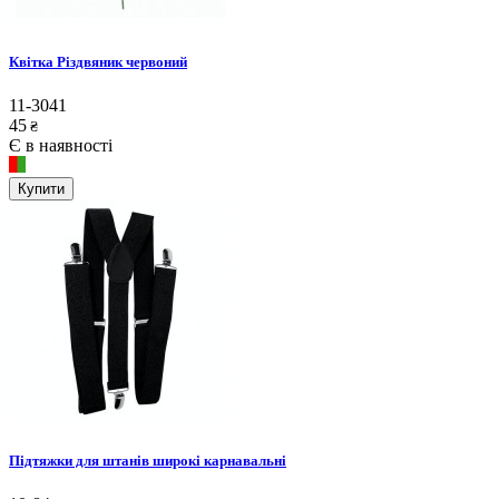
Квітка Різдвяник червоний
11-3041
45
₴
Є в наявності
Купити
Підтяжки для штанів широкі карнавальні