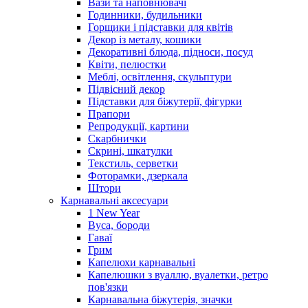
Вази та наповнювачі
Годинники, будильники
Горщики і підставки для квітів
Декор із металу, кошики
Декоративні блюда, підноси, посуд
Квіти, пелюстки
Меблі, освітлення, скульптури
Підвісний декор
Підставки для біжутерії, фігурки
Прапори
Репродукції, картини
Скарбнички
Скрині, шкатулки
Текстиль, серветки
Фоторамки, дзеркала
Штори
Карнавальні аксесуари
1 New Year
Вуса, бороди
Гаваї
Грим
Капелюхи карнавальні
Капелюшки з вуаллю, вуалетки, ретро
пов'язки
Карнавальна біжутерія, значки