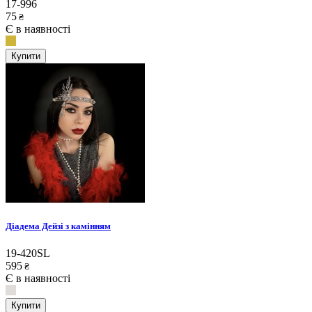
17-996
75
₴
Є в наявності
Купити
Діадема Дейзі з камінням
19-420SL
595
₴
Є в наявності
Купити