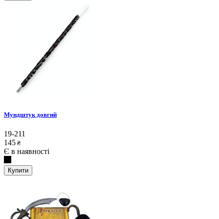
Мундштук довгий
19-211
145
₴
Є в наявності
Купити