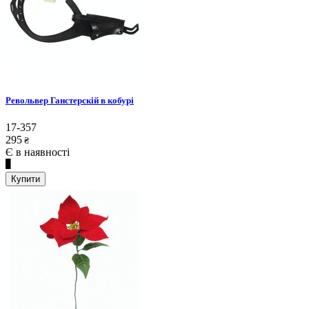
Револьвер Ганстерскій в кобурі
17-357
295
₴
Є в наявності
Купити