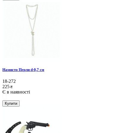
Намисто Перли d-0,7 см
18-272
225
₴
Є в наявності
Купити