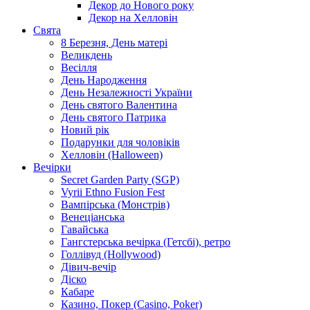
Декор до Нового року
Декор на Хелловін
Свята
8 Березня, День матері
Великдень
Весілля
День Народження
День Незалежності України
День святого Валентина
День святого Патрика
Новий рік
Подарунки для чоловіків
Хелловін (Halloween)
Вечірки
Secret Garden Party (SGP)
Vyrii Ethno Fusion Fest
Вампірська (Монстрів)
Венеціанська
Гавайська
Гангстерська вечірка (Гетсбі), ретро
Голлівуд (Hollywood)
Дівич-вечір
Діско
Кабаре
Казино, Покер (Casino, Poker)