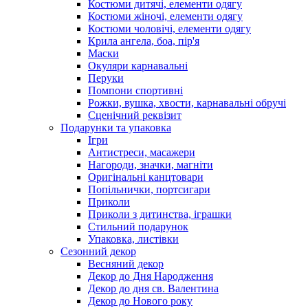
Костюми дитячі, елементи одягу
Костюми жіночі, елементи одягу
Костюми чоловічі, елементи одягу
Крила ангела, боа, пір'я
Маски
Окуляри карнавальні
Перуки
Помпони спортивні
Рожки, вушка, хвости, карнавальні обручі
Сценічний реквізит
Подарунки та упаковка
Ігри
Антистреси, масажери
Нагороди, значки, магніти
Оригінальні канцтовари
Попільнички, портсигари
Приколи
Приколи з дитинства, іграшки
Стильний подарунок
Упаковка, листівки
Сезонний декор
Весняний декор
Декор до Дня Народження
Декор до дня св. Валентина
Декор до Нового року