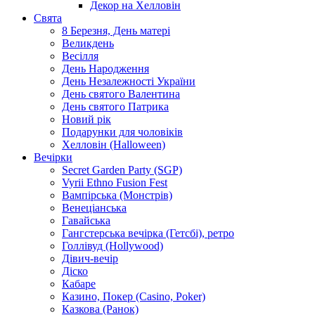
Декор на Хелловін
Свята
8 Березня, День матері
Великдень
Весілля
День Народження
День Незалежності України
День святого Валентина
День святого Патрика
Новий рік
Подарунки для чоловіків
Хелловін (Halloween)
Вечірки
Secret Garden Party (SGP)
Vyrii Ethno Fusion Fest
Вампірська (Монстрів)
Венеціанська
Гавайська
Гангстерська вечірка (Гетсбі), ретро
Голлівуд (Hollywood)
Дівич-вечір
Діско
Кабаре
Казино, Покер (Casino, Poker)
Казкова (Ранок)