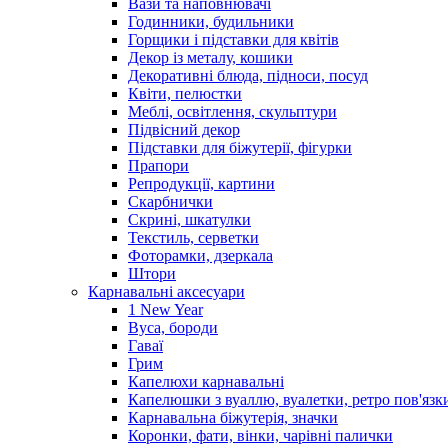
Вази та наповнювачі
Годинники, будильники
Горщики і підставки для квітів
Декор із металу, кошики
Декоративні блюда, підноси, посуд
Квіти, пелюстки
Меблі, освітлення, скульптури
Підвісний декор
Підставки для біжутерії, фігурки
Прапори
Репродукції, картини
Скарбнички
Скрині, шкатулки
Текстиль, серветки
Фоторамки, дзеркала
Штори
Карнавальні аксесуари
1 New Year
Вуса, бороди
Гаваї
Грим
Капелюхи карнавальні
Капелюшки з вуаллю, вуалетки, ретро пов'язк
Карнавальна біжутерія, значки
Коронки, фати, вінки, чарівні палички