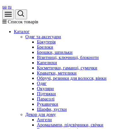
ua
ru
Список товарів
Каталог
Oдяг та аксесуари
Біжутерія
Брелоки
Брошки, шпильки
Візитниці, ключниці, блокноти
Капелюхи
Косметички, гаманці, сумочки
Краватки, метелики
Обручі, резинки для волосся, вінки
Одяг
Окуляри
Підтяжки
Парасолі
Рукавички
Шарфи, хустки
Декор для дому
Ангели
Аромалампи, підсвічники, свічки