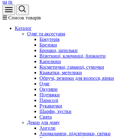
ua
ru
Список товарів
Каталог
Oдяг та аксесуари
Біжутерія
Брелоки
Брошки, шпильки
Візитниці, ключниці, блокноти
Капелюхи
Косметички, гаманці, сумочки
Краватки, метелики
Обручі, резинки для волосся, вінки
Одяг
Окуляри
Підтяжки
Парасолі
Рукавички
Шарфи, хустки
Свята
Декор для дому
Ангели
Аромалампи, підсвічники, свічки