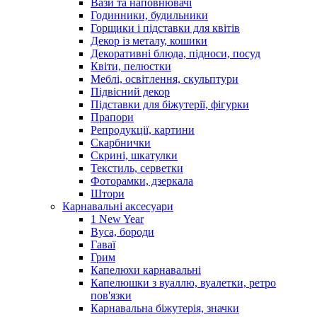
Вази та наповнювачі
Годинники, будильники
Горщики і підставки для квітів
Декор із металу, кошики
Декоративні блюда, підноси, посуд
Квіти, пелюстки
Меблі, освітлення, скульптури
Підвісний декор
Підставки для біжутерії, фігурки
Прапори
Репродукції, картини
Скарбнички
Скрині, шкатулки
Текстиль, серветки
Фоторамки, дзеркала
Штори
Карнавальні аксесуари
1 New Year
Вуса, бороди
Гаваї
Грим
Капелюхи карнавальні
Капелюшки з вуаллю, вуалетки, ретро
пов'язки
Карнавальна біжутерія, значки