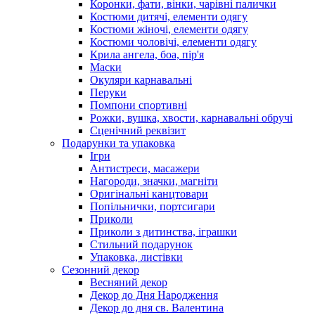
Коронки, фати, вінки, чарівні палички
Костюми дитячі, елементи одягу
Костюми жіночі, елементи одягу
Костюми чоловічі, елементи одягу
Крила ангела, боа, пір'я
Маски
Окуляри карнавальні
Перуки
Помпони спортивні
Рожки, вушка, хвости, карнавальні обручі
Сценічний реквізит
Подарунки та упаковка
Ігри
Антистреси, масажери
Нагороди, значки, магніти
Оригінальні канцтовари
Попільнички, портсигари
Приколи
Приколи з дитинства, іграшки
Стильний подарунок
Упаковка, листівки
Сезонний декор
Весняний декор
Декор до Дня Народження
Декор до дня св. Валентина