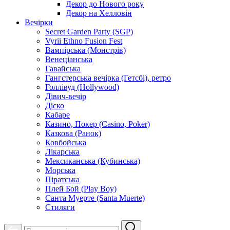
Декор до Нового року
Декор на Хелловін
Вечірки
Secret Garden Party (SGP)
Vyrii Ethno Fusion Fest
Вампірська (Монстрів)
Венеціанська
Гавайська
Гангстерська вечірка (Гетсбі), ретро
Голлівуд (Hollywood)
Дівич-вечір
Діско
Кабаре
Казино, Покер (Casino, Poker)
Казкова (Ранок)
Ковбойська
Лікарська
Мексиканська (Кубинська)
Морська
Піратська
Плей Бой (Play Boy)
Санта Муерте (Santa Muerte)
Стиляги