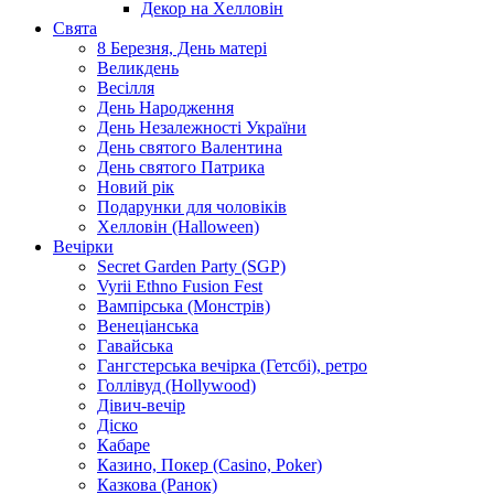
Декор на Хелловін
Свята
8 Березня, День матері
Великдень
Весілля
День Народження
День Незалежності України
День святого Валентина
День святого Патрика
Новий рік
Подарунки для чоловіків
Хелловін (Halloween)
Вечірки
Secret Garden Party (SGP)
Vyrii Ethno Fusion Fest
Вампірська (Монстрів)
Венеціанська
Гавайська
Гангстерська вечірка (Гетсбі), ретро
Голлівуд (Hollywood)
Дівич-вечір
Діско
Кабаре
Казино, Покер (Casino, Poker)
Казкова (Ранок)