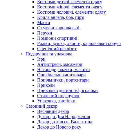
Костюми дитячі, елементи одягу
Костюми жіночі, елементи одягу
Костюми чоловічі, елементи одягу
Крила ангела, боа, пір'я
Маски
Окуляри карнавальні
Перуки
Помпони спортивні
Рожки, вушка, хвости, карнавальні обручі
Сценічний реквізит
Подарунки та упаковка
Ігри
Антистреси, масажери
Нагороди, значки, магніти
Оригінальні канцтовари
Попільнички, портсигари
Приколи
Приколи з дитинства, іграшки
Стильний подарунок
Упаковка, листівки
Сезонний декор
Весняний декор
Декор до Дня Народження
Декор до дня св. Валентина
Декор до Нового року