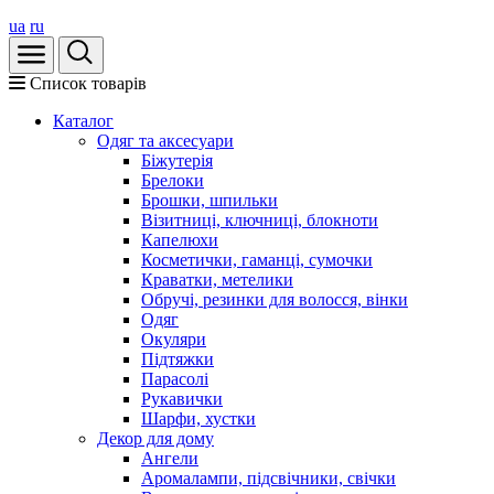
ua
ru
Список товарів
Каталог
Oдяг та аксесуари
Біжутерія
Брелоки
Брошки, шпильки
Візитниці, ключниці, блокноти
Капелюхи
Косметички, гаманці, сумочки
Краватки, метелики
Обручі, резинки для волосся, вінки
Одяг
Окуляри
Підтяжки
Парасолі
Рукавички
Шарфи, хустки
Декор для дому
Ангели
Аромалампи, підсвічники, свічки