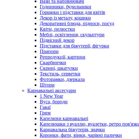
Вази та наповнювачі
Годинники, будильники
Горщики і підставки для квітів
Декор із металу, кошики
Декоративні блюда, підноси, посуд
Квіти, пелюстки
Меблі, освітлення, скульптури
Підвісний декор
Підставки для біжутерії, фігурки
Прапори
Репродукції, картини
Скарбнички
Скрині, шкатулки
Текстиль, серветки
Фоторамки, дзеркала
Штори
Карнавальні аксесуари
1 New Year
Вуса, бороди
Гаваї
Грим
Капелюхи карнавальні
Капелюшки з вуаллю, вуалетки, ретро пов'язк
Карнавальна біжутерія, значки
Коронки, фати, вінки, чарівні палички