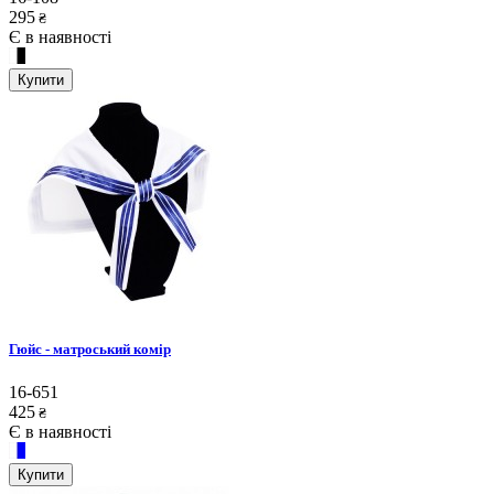
295
₴
Є в наявності
Купити
Гюйс - матроський комір
16-651
425
₴
Є в наявності
Купити