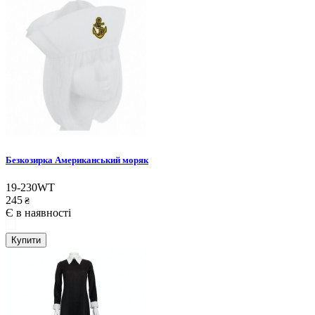
Безкозирка Американський моряк
19-230WT
245
₴
Є в наявності
Купити