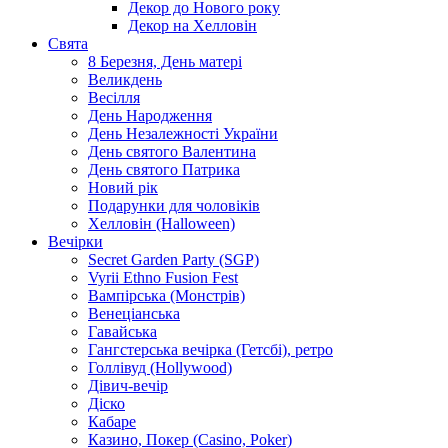
Декор до Нового року
Декор на Хелловін
Свята
8 Березня, День матері
Великдень
Весілля
День Народження
День Незалежності України
День святого Валентина
День святого Патрика
Новий рік
Подарунки для чоловіків
Хелловін (Halloween)
Вечірки
Secret Garden Party (SGP)
Vyrii Ethno Fusion Fest
Вампірська (Монстрів)
Венеціанська
Гавайська
Гангстерська вечірка (Гетсбі), ретро
Голлівуд (Hollywood)
Дівич-вечір
Діско
Кабаре
Казино, Покер (Casino, Poker)