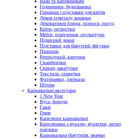
Вази та наповнювачі
Годинники, будильники
Горщики і підставки для квітів
Декор із металу, кошики
Декоративні блюда, підноси, посуд
Квіти, пелюстки
Меблі, освітлення, скульптури
Підвісний декор
Підставки для біжутерії, фігурки
Прапори
Репродукції, картини
Скарбнички
Скрині, шкатулки
Текстиль, серветки
Фоторамки, дзеркала
Штори
Карнавальні аксесуари
1 New Year
Вуса, бороди
Гаваї
Грим
Капелюхи карнавальні
Капелюшки з вуаллю, вуалетки, ретро
пов'язки
Карнавальна біжутерія, значки