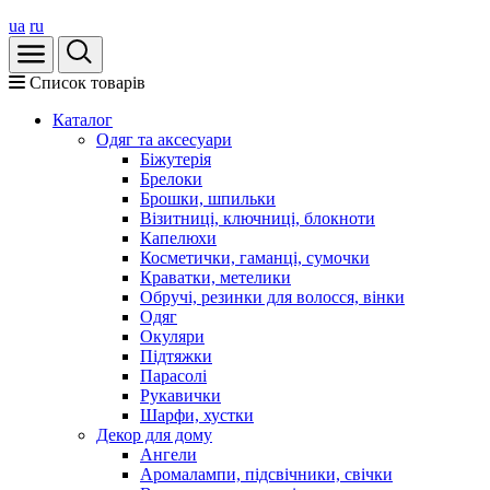
ua
ru
Список товарів
Каталог
Oдяг та аксесуари
Біжутерія
Брелоки
Брошки, шпильки
Візитниці, ключниці, блокноти
Капелюхи
Косметички, гаманці, сумочки
Краватки, метелики
Обручі, резинки для волосся, вінки
Одяг
Окуляри
Підтяжки
Парасолі
Рукавички
Шарфи, хустки
Декор для дому
Ангели
Аромалампи, підсвічники, свічки