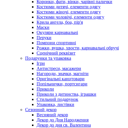
Коронки, фати, вінки, чарівні палички
Костюми дитячі, елементи одягу
Костюми жіночі, елементи одягу
Костюми чоловічі, елементи одягу
Крила ангела, боа, пір'я
Маски
Окуляри карнавальні
Перуки
Помпони спортивні
Рожки, вушка, хвости, карнавальні обручі
Сценічний реквізит
Подарунки та упаковка
Ігри
Антистреси, масажери
Нагороди, значки, магніти
Оригінальні канцтовари
Попільнички, портсигари
Приколи
Приколи з дитинства, іграшки
Стильний подарунок
Упаковка, листівки
Сезонний декор
Весняний декор
Декор до Дня Народження
Декор до дня св. Валентина