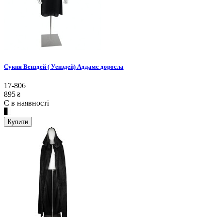
Сукня Венздей ( Уенздей) Аддамс доросла
17-806
895
₴
Є в наявності
Купити