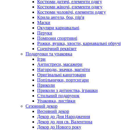
Костюми дитячі, елементи одягу
Костюми жіночі, елементи одягу
Костюми чоловічі, елементи одягу
Крила ангела, боа, пір'я
Маски
Окуляри карнавальні
Перуки
Помпони спортивні
Рожки, вушка, хвости, карнавальні обручі
Сценічний реквізит
Подарунки та упаковка
Ігри
Антистреси, масажери
Нагороди, значки, магніти
Оригінальні канцтовари
Попільнички, портсигари
Приколи
Приколи з дитинства, іграшки
Стильний подарунок
Упаковка, листівки
Сезонний декор
Весняний декор
Декор до Дня Народження
Декор до дня св. Валентина
Декор до Нового року