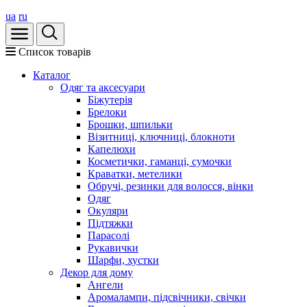
ua
ru
Список товарів
Каталог
Oдяг та аксесуари
Біжутерія
Брелоки
Брошки, шпильки
Візитниці, ключниці, блокноти
Капелюхи
Косметички, гаманці, сумочки
Краватки, метелики
Обручі, резинки для волосся, вінки
Одяг
Окуляри
Підтяжки
Парасолі
Рукавички
Шарфи, хустки
Декор для дому
Ангели
Аромалампи, підсвічники, свічки