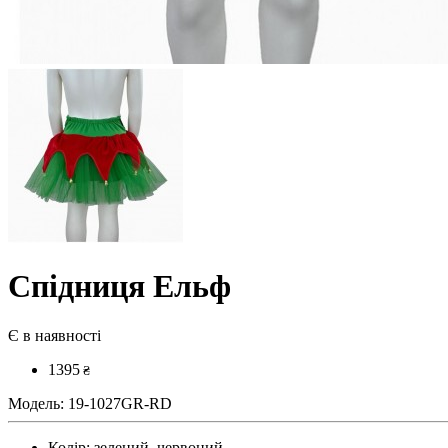
Спідниця Ельф
Є в наявності
1395
₴
Модель:
19-1027GR-RD
Колір:
зелений, червоний