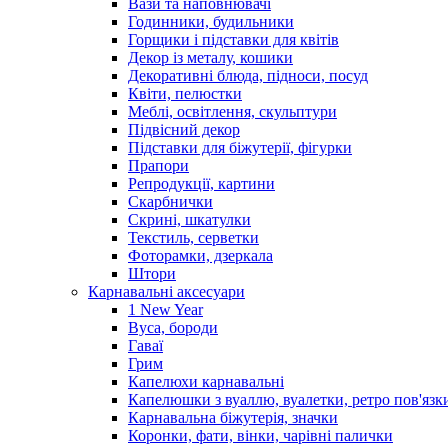
Вази та наповнювачі
Годинники, будильники
Горщики і підставки для квітів
Декор із металу, кошики
Декоративні блюда, підноси, посуд
Квіти, пелюстки
Меблі, освітлення, скульптури
Підвісний декор
Підставки для біжутерії, фігурки
Прапори
Репродукції, картини
Скарбнички
Скрині, шкатулки
Текстиль, серветки
Фоторамки, дзеркала
Штори
Карнавальні аксесуари
1 New Year
Вуса, бороди
Гаваї
Грим
Капелюхи карнавальні
Капелюшки з вуаллю, вуалетки, ретро пов'язк
Карнавальна біжутерія, значки
Коронки, фати, вінки, чарівні палички