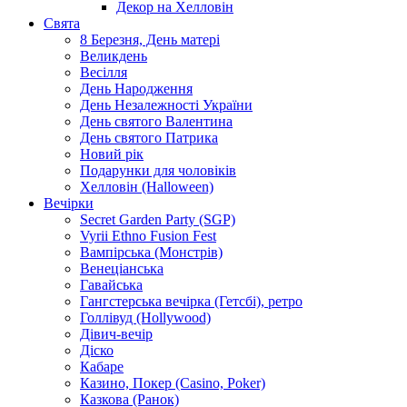
Декор на Хелловін
Свята
8 Березня, День матері
Великдень
Весілля
День Народження
День Незалежності України
День святого Валентина
День святого Патрика
Новий рік
Подарунки для чоловіків
Хелловін (Halloween)
Вечірки
Secret Garden Party (SGP)
Vyrii Ethno Fusion Fest
Вампірська (Монстрів)
Венеціанська
Гавайська
Гангстерська вечірка (Гетсбі), ретро
Голлівуд (Hollywood)
Дівич-вечір
Діско
Кабаре
Казино, Покер (Casino, Poker)
Казкова (Ранок)