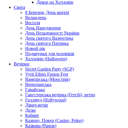
Декор на Хелловін
Свята
8 Березня, День матері
Великдень
Весілля
День Народження
День Незалежності України
День святого Валентина
День святого Патрика
Новий рік
Подарунки для чоловіків
Хелловін (Halloween)
Вечірки
Secret Garden Party (SGP)
Vyrii Ethno Fusion Fest
Вампірська (Монстрів)
Венеціанська
Гавайська
Гангстерська вечірка (Гетсбі), ретро
Голлівуд (Hollywood)
Дівич-вечір
Діско
Кабаре
Казино, Покер (Casino, Poker)
Казкова (Ранок)