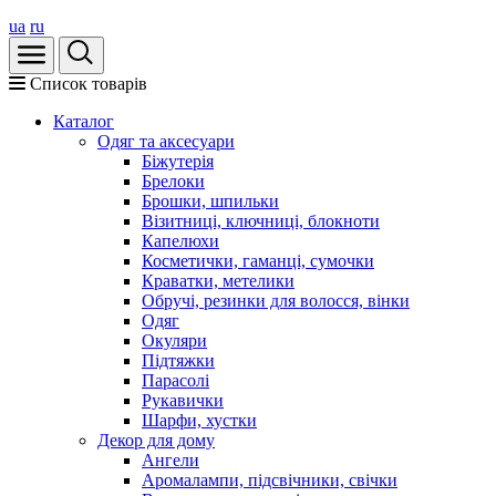
ua
ru
Список товарів
Каталог
Oдяг та аксесуари
Біжутерія
Брелоки
Брошки, шпильки
Візитниці, ключниці, блокноти
Капелюхи
Косметички, гаманці, сумочки
Краватки, метелики
Обручі, резинки для волосся, вінки
Одяг
Окуляри
Підтяжки
Парасолі
Рукавички
Шарфи, хустки
Декор для дому
Ангели
Аромалампи, підсвічники, свічки