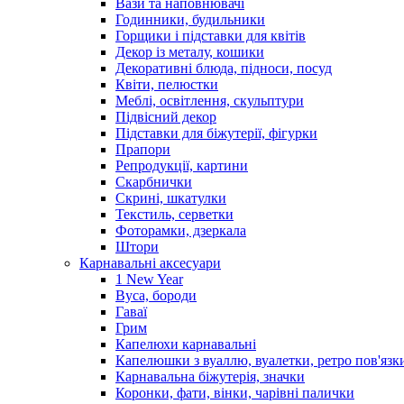
Вази та наповнювачі
Годинники, будильники
Горщики і підставки для квітів
Декор із металу, кошики
Декоративні блюда, підноси, посуд
Квіти, пелюстки
Меблі, освітлення, скульптури
Підвісний декор
Підставки для біжутерії, фігурки
Прапори
Репродукції, картини
Скарбнички
Скрині, шкатулки
Текстиль, серветки
Фоторамки, дзеркала
Штори
Карнавальні аксесуари
1 New Year
Вуса, бороди
Гаваї
Грим
Капелюхи карнавальні
Капелюшки з вуаллю, вуалетки, ретро пов'язк
Карнавальна біжутерія, значки
Коронки, фати, вінки, чарівні палички