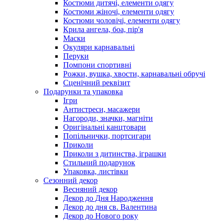
Костюми дитячі, елементи одягу
Костюми жіночі, елементи одягу
Костюми чоловічі, елементи одягу
Крила ангела, боа, пір'я
Маски
Окуляри карнавальні
Перуки
Помпони спортивні
Рожки, вушка, хвости, карнавальні обручі
Сценічний реквізит
Подарунки та упаковка
Ігри
Антистреси, масажери
Нагороди, значки, магніти
Оригінальні канцтовари
Попільнички, портсигари
Приколи
Приколи з дитинства, іграшки
Стильний подарунок
Упаковка, листівки
Сезонний декор
Весняний декор
Декор до Дня Народження
Декор до дня св. Валентина
Декор до Нового року