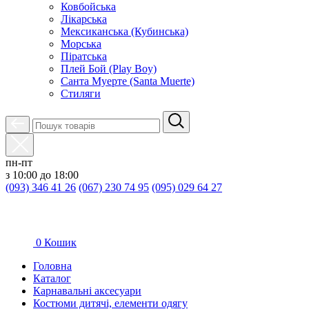
Ковбойська
Лікарська
Мексиканська (Кубинська)
Морська
Піратська
Плей Бой (Play Boy)
Санта Муерте (Santa Muerte)
Стиляги
пн-пт
з 10:00 до 18:00
(093) 346 41 26
(067) 230 74 95
(095) 029 64 27
0
Кошик
Головна
Каталог
Карнавальні аксесуари
Костюми дитячі, елементи одягу