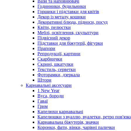
Вази та наповнювачі
Годинники, будильники
Горщики і підставки для квітів
Декор із металу, кошики
Декоративні блюда, підноси, посуд
Квіти, пелюстки
Меблі, освітлення, скульптури
Підвісний декор
Підставки для біжутерії, фігурки
Прапори
Репродукції, картини
Скарбнички
Скрині, шкатулки
Текстиль, серветки
Фоторамки, дзеркала
Штори
Карнавальні аксесуари
1 New Year
Вуса, бороди
Гаваї
Грим
Капелюхи карнавальні
Капелюшки з вуаллю, вуалетки, ретро пов'язк
Карнавальна біжутерія, значки
Коронки, фати, вінки, чарівні палички