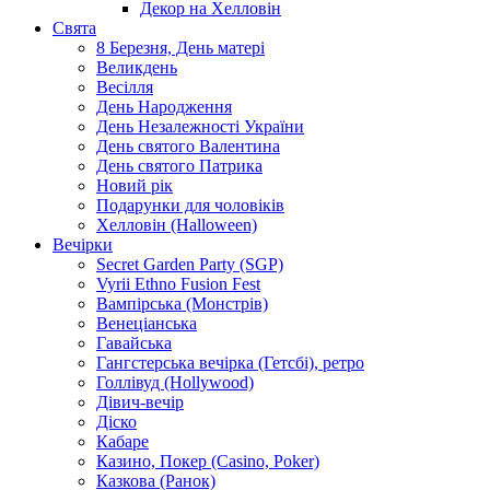
Декор на Хелловін
Свята
8 Березня, День матері
Великдень
Весілля
День Народження
День Незалежності України
День святого Валентина
День святого Патрика
Новий рік
Подарунки для чоловіків
Хелловін (Halloween)
Вечірки
Secret Garden Party (SGP)
Vyrii Ethno Fusion Fest
Вампірська (Монстрів)
Венеціанська
Гавайська
Гангстерська вечірка (Гетсбі), ретро
Голлівуд (Hollywood)
Дівич-вечір
Діско
Кабаре
Казино, Покер (Casino, Poker)
Казкова (Ранок)