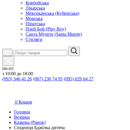
Ковбойська
Лікарська
Мексиканська (Кубинська)
Морська
Піратська
Плей Бой (Play Boy)
Санта Муерте (Santa Muerte)
Стиляги
пн-пт
з 10:00 до 18:00
(093) 346 41 26
(067) 230 74 95
(095) 029 64 27
0
Кошик
Головна
Вечірки
Казкова (Ранок)
Спідниця Бджілка дитяча