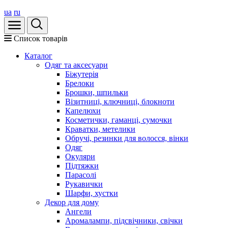
ua
ru
Список товарів
Каталог
Oдяг та аксесуари
Біжутерія
Брелоки
Брошки, шпильки
Візитниці, ключниці, блокноти
Капелюхи
Косметички, гаманці, сумочки
Краватки, метелики
Обручі, резинки для волосся, вінки
Одяг
Окуляри
Підтяжки
Парасолі
Рукавички
Шарфи, хустки
Декор для дому
Ангели
Аромалампи, підсвічники, свічки