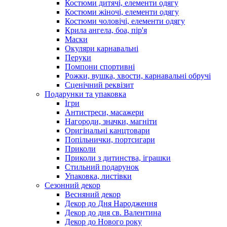
Костюми дитячі, елементи одягу
Костюми жіночі, елементи одягу
Костюми чоловічі, елементи одягу
Крила ангела, боа, пір'я
Маски
Окуляри карнавальні
Перуки
Помпони спортивні
Рожки, вушка, хвости, карнавальні обручі
Сценічний реквізит
Подарунки та упаковка
Ігри
Антистреси, масажери
Нагороди, значки, магніти
Оригінальні канцтовари
Попільнички, портсигари
Приколи
Приколи з дитинства, іграшки
Стильний подарунок
Упаковка, листівки
Сезонний декор
Весняний декор
Декор до Дня Народження
Декор до дня св. Валентина
Декор до Нового року