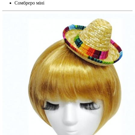
Сомбреро міні