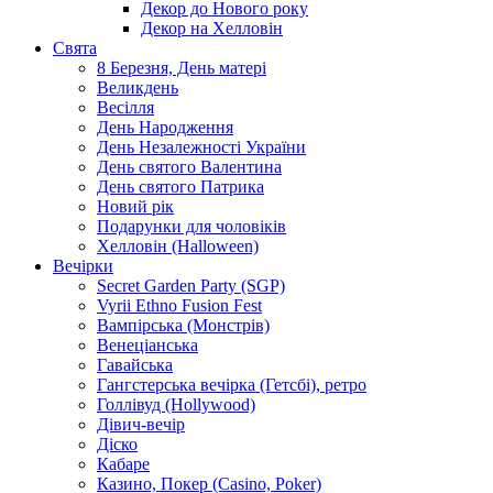
Декор до Нового року
Декор на Хелловін
Свята
8 Березня, День матері
Великдень
Весілля
День Народження
День Незалежності України
День святого Валентина
День святого Патрика
Новий рік
Подарунки для чоловіків
Хелловін (Halloween)
Вечірки
Secret Garden Party (SGP)
Vyrii Ethno Fusion Fest
Вампірська (Монстрів)
Венеціанська
Гавайська
Гангстерська вечірка (Гетсбі), ретро
Голлівуд (Hollywood)
Дівич-вечір
Діско
Кабаре
Казино, Покер (Casino, Poker)