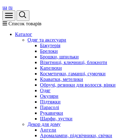
ua
ru
Список товарів
Каталог
Oдяг та аксесуари
Біжутерія
Брелоки
Брошки, шпильки
Візитниці, ключниці, блокноти
Капелюхи
Косметички, гаманці, сумочки
Краватки, метелики
Обручі, резинки для волосся, вінки
Одяг
Окуляри
Підтяжки
Парасолі
Рукавички
Шарфи, хустки
Декор для дому
Ангели
Аромалампи, підсвічники, свічки