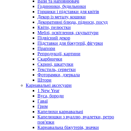
Вази та наповнювачі
Годинники, будильники
Горщики і підставки для квітів
Декор із металу, кошики
Декоративні блюда, підноси, посуд
Квіти, пелюстки
Меблі, освітлення, скульптури
Підвісний декор
Підставки для біжутерії, фігурки
Прапори
Репродукції, картини
Скарбнички
Скрині, шкатулки
Текстиль, серветки
Фоторамки, дзеркала
Штори
Карнавальні аксесуари
1 New Year
Вуса, бороди
Гаваї
Грим
Капелюхи карнавальні
Капелюшки з вуаллю, вуалетки, ретро
пов'язки
Карнавальна біжутерія, значки