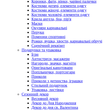
Коронки, фати, вінки, чарівні палички
Костюми дитячі, елементи одягу
Костюми жіночі, елементи одягу
Костюми чоловічі, елементи одягу
Крила ангела, боа, пір'я
Маски
Окуляри карнавальні
Перуки
Помпони спортивні
Рожки, вушка, хвости, карнавальні обручі
Сценічний реквізит
Подарунки та упаковка
Ігри
Антистреси, масажери
Нагороди, значки, магніти
Оригінальні канцтовари
Попільнички, портсигари
Приколи
Приколи з дитинства, іграшки
Стильний подарунок
Упаковка, листівки
Сезонний декор
Весняний декор
Декор до Дня Народження
Декор до дня св. Валентина