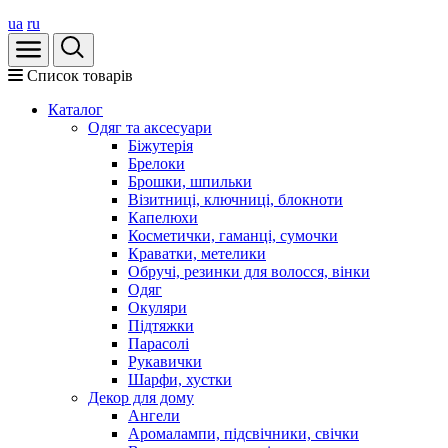
ua
ru
Список товарів
Каталог
Oдяг та аксесуари
Біжутерія
Брелоки
Брошки, шпильки
Візитниці, ключниці, блокноти
Капелюхи
Косметички, гаманці, сумочки
Краватки, метелики
Обручі, резинки для волосся, вінки
Одяг
Окуляри
Підтяжки
Парасолі
Рукавички
Шарфи, хустки
Декор для дому
Ангели
Аромалампи, підсвічники, свічки