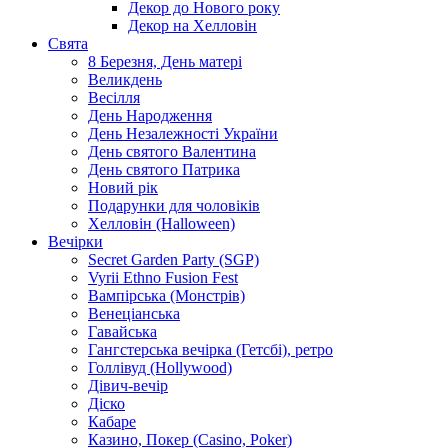
Декор до Нового року
Декор на Хелловін
Свята
8 Березня, День матері
Великдень
Весілля
День Народження
День Незалежності України
День святого Валентина
День святого Патрика
Новий рік
Подарунки для чоловіків
Хелловін (Halloween)
Вечірки
Secret Garden Party (SGP)
Vyrii Ethno Fusion Fest
Вампірська (Монстрів)
Венеціанська
Гавайська
Гангстерська вечірка (Гетсбі), ретро
Голлівуд (Hollywood)
Дівич-вечір
Діско
Кабаре
Казино, Покер (Casino, Poker)