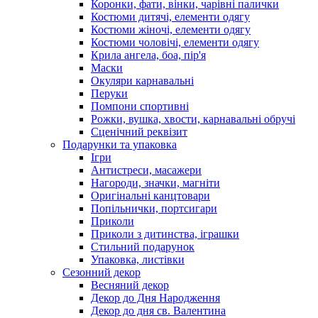
Коронки, фати, вінки, чарівні палички
Костюми дитячі, елементи одягу
Костюми жіночі, елементи одягу
Костюми чоловічі, елементи одягу
Крила ангела, боа, пір'я
Маски
Окуляри карнавальні
Перуки
Помпони спортивні
Рожки, вушка, хвости, карнавальні обручі
Сценічний реквізит
Подарунки та упаковка
Ігри
Антистреси, масажери
Нагороди, значки, магніти
Оригінальні канцтовари
Попільнички, портсигари
Приколи
Приколи з дитинства, іграшки
Стильний подарунок
Упаковка, листівки
Сезонний декор
Весняний декор
Декор до Дня Народження
Декор до дня св. Валентина