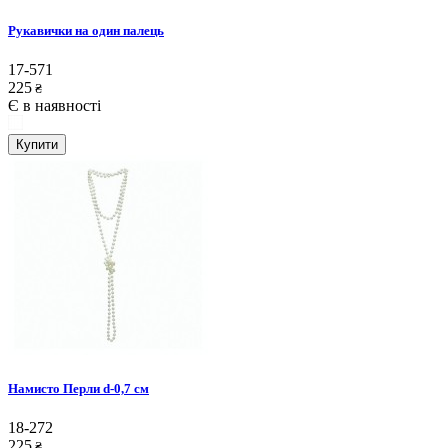
Рукавички на один палець
17-571
225
₴
Є в наявності
Купити
Намисто Перли d-0,7 см
18-272
225
₴