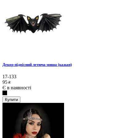
Декор підвісний летюча миша (кажан)
17-133
95
₴
Є в наявності
Купити