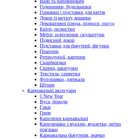
Вази та наповнювачі
Годинники, будильники
Горщики і підставки для квітів
Декор із металу, кошики
Декоративні блюда, підноси, посуд
Квіти, пелюстки
Меблі, освітлення, скульптури
Підвісний декор
Підставки для біжутерії, фігурки
Прапори
Репродукції, картини
Скарбнички
Скрині, шкатулки
Текстиль, серветки
Фоторамки, дзеркала
Штори
Карнавальні аксесуари
1 New Year
Вуса, бороди
Гаваї
Грим
Капелюхи карнавальні
Капелюшки з вуаллю, вуалетки, ретро
пов'язки
Карнавальна біжутерія, значки