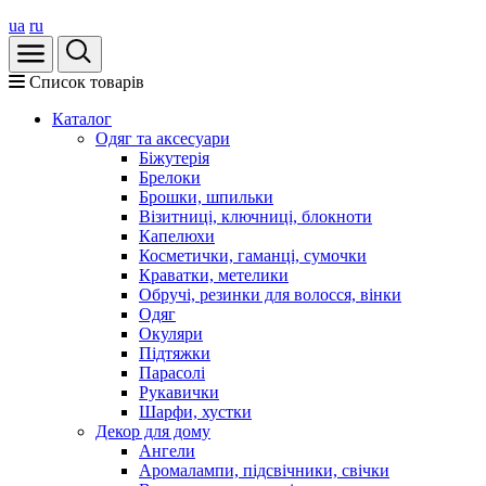
ua
ru
Список товарів
Каталог
Oдяг та аксесуари
Біжутерія
Брелоки
Брошки, шпильки
Візитниці, ключниці, блокноти
Капелюхи
Косметички, гаманці, сумочки
Краватки, метелики
Обручі, резинки для волосся, вінки
Одяг
Окуляри
Підтяжки
Парасолі
Рукавички
Шарфи, хустки
Декор для дому
Ангели
Аромалампи, підсвічники, свічки