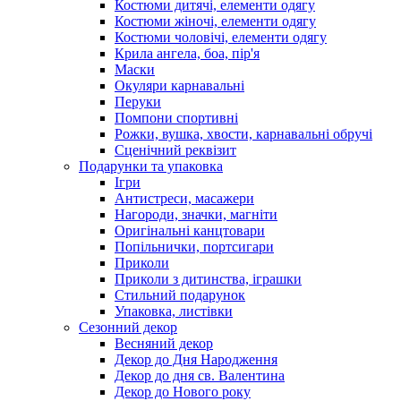
Костюми дитячі, елементи одягу
Костюми жіночі, елементи одягу
Костюми чоловічі, елементи одягу
Крила ангела, боа, пір'я
Маски
Окуляри карнавальні
Перуки
Помпони спортивні
Рожки, вушка, хвости, карнавальні обручі
Сценічний реквізит
Подарунки та упаковка
Ігри
Антистреси, масажери
Нагороди, значки, магніти
Оригінальні канцтовари
Попільнички, портсигари
Приколи
Приколи з дитинства, іграшки
Стильний подарунок
Упаковка, листівки
Сезонний декор
Весняний декор
Декор до Дня Народження
Декор до дня св. Валентина
Декор до Нового року