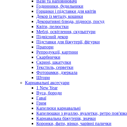
Вази та наповнювачі
Годинники, будильники
Горщики і підставки для квітів
Декор із металу, кошики
Декоративні блюда, підноси, посуд
Квіти, пелюстки
Меблі, освітлення, скульптури
Підвісний декор
Підставки для біжутерії, фігурки
Прапори
Репродукції, картини
Скарбнички
Скрині, шкатулки
Текстиль, серветки
Фоторамки, дзеркала
Штори
Карнавальні аксесуари
1 New Year
Вуса, бороди
Гаваї
Грим
Капелюхи карнавальні
Капелюшки з вуаллю, вуалетки, ретро пов'язк
Карнавальна біжутерія, значки
Коронки, фати, вінки, чарівні палички