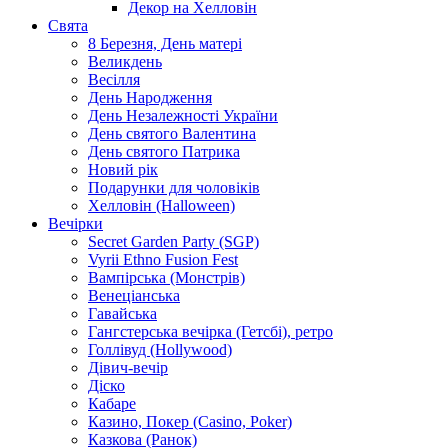
Декор на Хелловін
Свята
8 Березня, День матері
Великдень
Весілля
День Народження
День Незалежності України
День святого Валентина
День святого Патрика
Новий рік
Подарунки для чоловіків
Хелловін (Halloween)
Вечірки
Secret Garden Party (SGP)
Vyrii Ethno Fusion Fest
Вампірська (Монстрів)
Венеціанська
Гавайська
Гангстерська вечірка (Гетсбі), ретро
Голлівуд (Hollywood)
Дівич-вечір
Діско
Кабаре
Казино, Покер (Casino, Poker)
Казкова (Ранок)