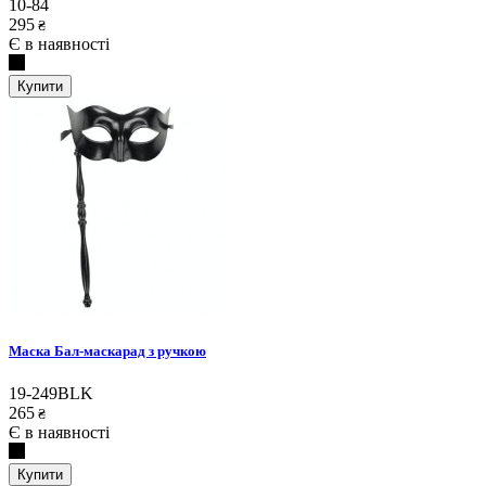
10-84
295
₴
Є в наявності
Купити
Маска Бал-маскарад з ручкою
19-249BLK
265
₴
Є в наявності
Купити