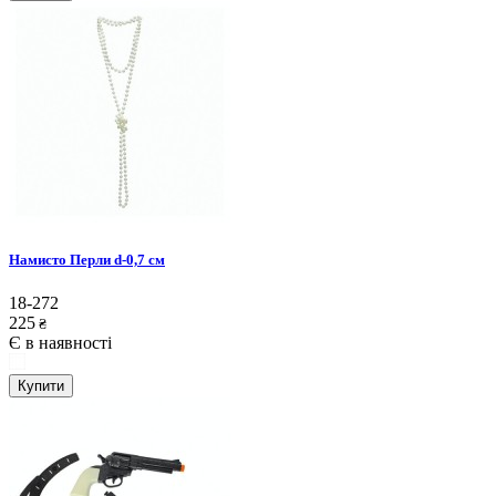
Намисто Перли d-0,7 см
18-272
225
₴
Є в наявності
Купити