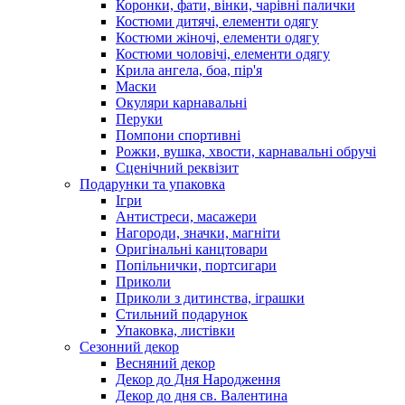
Коронки, фати, вінки, чарівні палички
Костюми дитячі, елементи одягу
Костюми жіночі, елементи одягу
Костюми чоловічі, елементи одягу
Крила ангела, боа, пір'я
Маски
Окуляри карнавальні
Перуки
Помпони спортивні
Рожки, вушка, хвости, карнавальні обручі
Сценічний реквізит
Подарунки та упаковка
Ігри
Антистреси, масажери
Нагороди, значки, магніти
Оригінальні канцтовари
Попільнички, портсигари
Приколи
Приколи з дитинства, іграшки
Стильний подарунок
Упаковка, листівки
Сезонний декор
Весняний декор
Декор до Дня Народження
Декор до дня св. Валентина