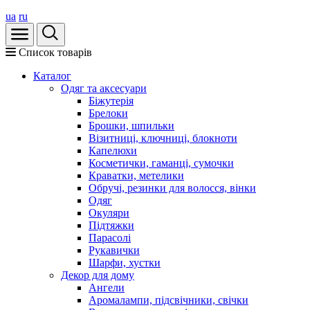
ua
ru
Список товарів
Каталог
Oдяг та аксесуари
Біжутерія
Брелоки
Брошки, шпильки
Візитниці, ключниці, блокноти
Капелюхи
Косметички, гаманці, сумочки
Краватки, метелики
Обручі, резинки для волосся, вінки
Одяг
Окуляри
Підтяжки
Парасолі
Рукавички
Шарфи, хустки
Декор для дому
Ангели
Аромалампи, підсвічники, свічки