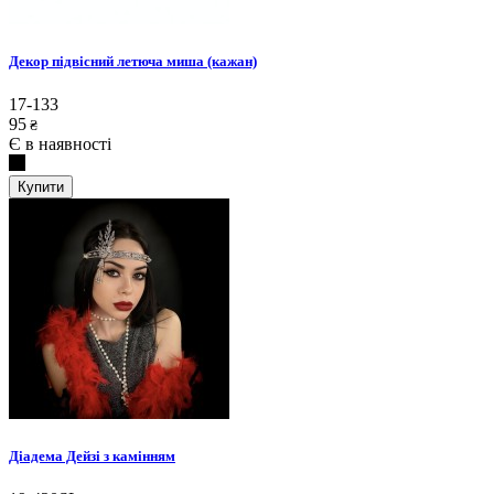
Декор підвісний летюча миша (кажан)
17-133
95
₴
Є в наявності
Купити
Діадема Дейзі з камінням