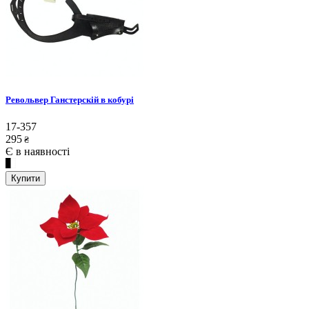
Револьвер Ганстерскій в кобурі
17-357
295
₴
Є в наявності
Купити