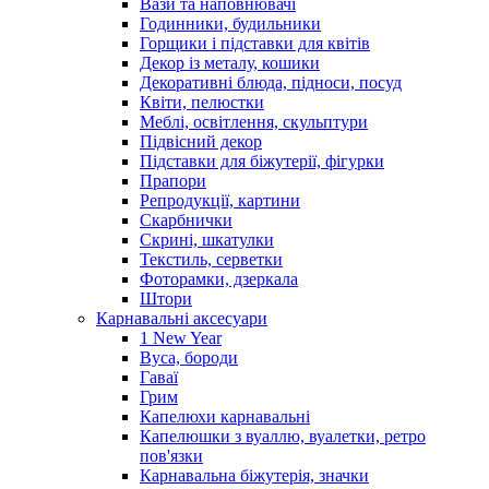
Вази та наповнювачі
Годинники, будильники
Горщики і підставки для квітів
Декор із металу, кошики
Декоративні блюда, підноси, посуд
Квіти, пелюстки
Меблі, освітлення, скульптури
Підвісний декор
Підставки для біжутерії, фігурки
Прапори
Репродукції, картини
Скарбнички
Скрині, шкатулки
Текстиль, серветки
Фоторамки, дзеркала
Штори
Карнавальні аксесуари
1 New Year
Вуса, бороди
Гаваї
Грим
Капелюхи карнавальні
Капелюшки з вуаллю, вуалетки, ретро
пов'язки
Карнавальна біжутерія, значки