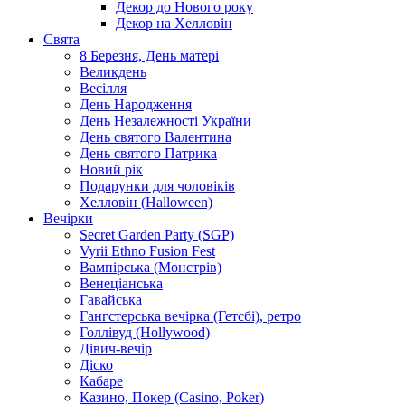
Декор до Нового року
Декор на Хелловін
Свята
8 Березня, День матері
Великдень
Весілля
День Народження
День Незалежності України
День святого Валентина
День святого Патрика
Новий рік
Подарунки для чоловіків
Хелловін (Halloween)
Вечірки
Secret Garden Party (SGP)
Vyrii Ethno Fusion Fest
Вампірська (Монстрів)
Венеціанська
Гавайська
Гангстерська вечірка (Гетсбі), ретро
Голлівуд (Hollywood)
Дівич-вечір
Діско
Кабаре
Казино, Покер (Casino, Poker)