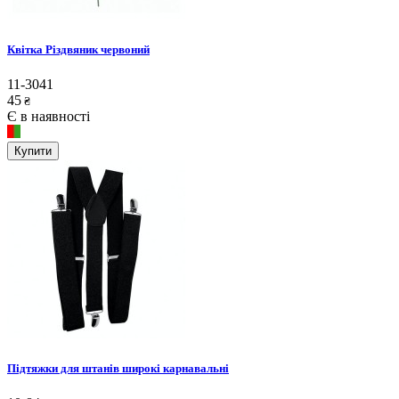
Квітка Різдвяник червоний
11-3041
45
₴
Є в наявності
Купити
Підтяжки для штанів широкі карнавальні