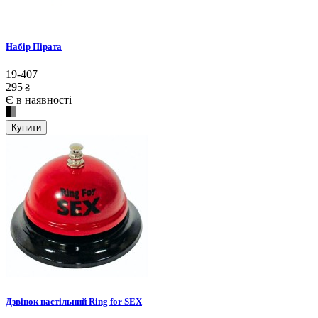
Набір Пірата
19-407
295
₴
Є в наявності
Купити
Дзвінок настільний Ring for SEX