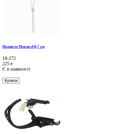
Намисто Перли d-0,7 см
18-272
225
₴
Є в наявності
Купити