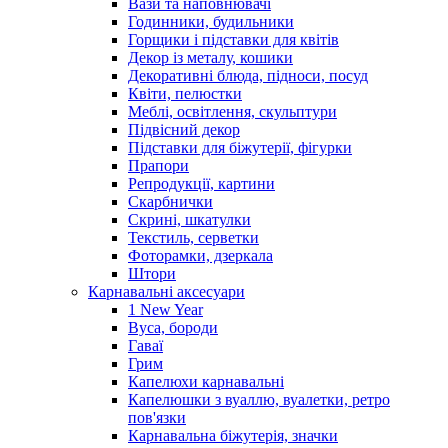
Вази та наповнювачі
Годинники, будильники
Горщики і підставки для квітів
Декор із металу, кошики
Декоративні блюда, підноси, посуд
Квіти, пелюстки
Меблі, освітлення, скульптури
Підвісний декор
Підставки для біжутерії, фігурки
Прапори
Репродукції, картини
Скарбнички
Скрині, шкатулки
Текстиль, серветки
Фоторамки, дзеркала
Штори
Карнавальні аксесуари
1 New Year
Вуса, бороди
Гаваї
Грим
Капелюхи карнавальні
Капелюшки з вуаллю, вуалетки, ретро
пов'язки
Карнавальна біжутерія, значки