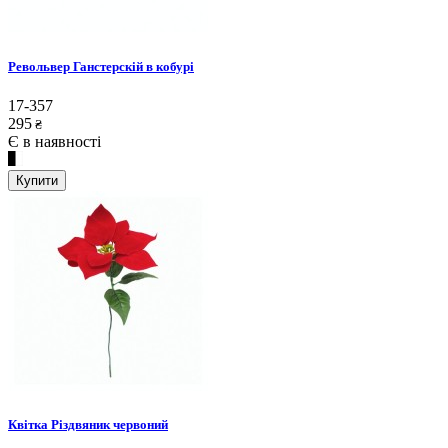
Револьвер Ганстерскій в кобурі
17-357
295
₴
Є в наявності
Купити
Квітка Різдвяник червоний