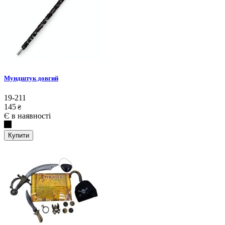
Мундштук довгий
19-211
145
₴
Є в наявності
Купити