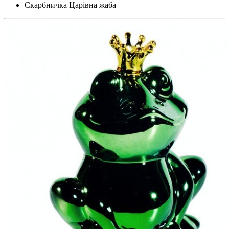
Скарбничка Царівна жаба