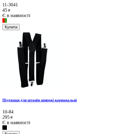
11-3041
45
₴
Є в наявності
Купити
Підтяжки для штанів широкі карнавальні
10-84
295
₴
Є в наявності