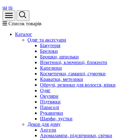
ua
ru
Список товарів
Каталог
Oдяг та аксесуари
Біжутерія
Брелоки
Брошки, шпильки
Візитниці, ключниці, блокноти
Капелюхи
Косметички, гаманці, сумочки
Краватки, метелики
Обручі, резинки для волосся, вінки
Одяг
Окуляри
Підтяжки
Парасолі
Рукавички
Шарфи, хустки
Декор для дому
Ангели
Аромалампи, підсвічники, свічки