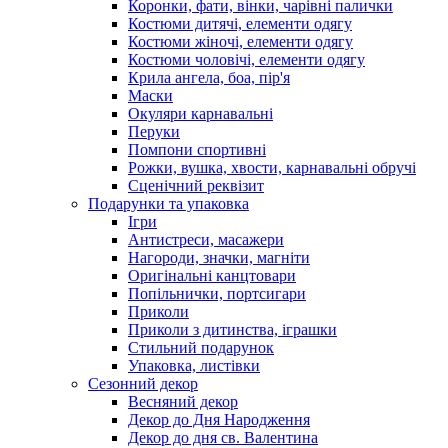
Коронки, фати, вінки, чарівні палички
Костюми дитячі, елементи одягу
Костюми жіночі, елементи одягу
Костюми чоловічі, елементи одягу
Крила ангела, боа, пір'я
Маски
Окуляри карнавальні
Перуки
Помпони спортивні
Рожки, вушка, хвости, карнавальні обручі
Сценічний реквізит
Подарунки та упаковка
Ігри
Антистреси, масажери
Нагороди, значки, магніти
Оригінальні канцтовари
Попільнички, портсигари
Приколи
Приколи з дитинства, іграшки
Стильний подарунок
Упаковка, листівки
Сезонний декор
Весняний декор
Декор до Дня Народження
Декор до дня св. Валентина