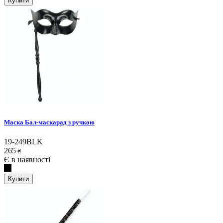
Купити
Маска Бал-маскарад з ручкою
19-249BLK
265
₴
Є в наявності
Купити