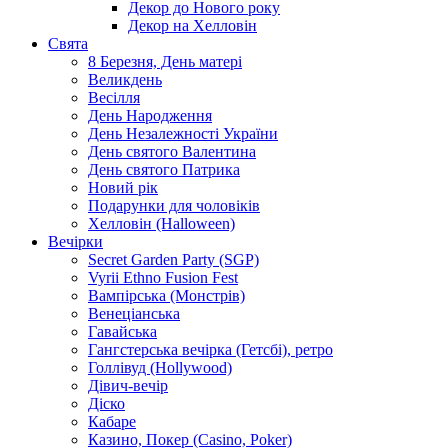
Декор до Нового року
Декор на Хелловін
Свята
8 Березня, День матері
Великдень
Весілля
День Народження
День Незалежності України
День святого Валентина
День святого Патрика
Новий рік
Подарунки для чоловіків
Хелловін (Halloween)
Вечірки
Secret Garden Party (SGP)
Vyrii Ethno Fusion Fest
Вампірська (Монстрів)
Венеціанська
Гавайська
Гангстерська вечірка (Гетсбі), ретро
Голлівуд (Hollywood)
Дівич-вечір
Діско
Кабаре
Казино, Покер (Casino, Poker)